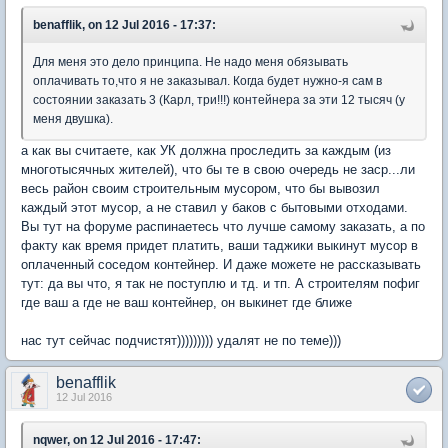
benafflik, on 12 Jul 2016 - 17:37:
Для меня это дело принципа. Не надо меня обязывать
оплачивать то,что я не заказывал. Когда будет нужно-я сам в
состоянии заказать 3 (Карл, три!!!) контейнера за эти 12 тысяч (у
меня двушка).
а как вы считаете, как УК должна проследить за каждым (из
многотысячных жителей), что бы те в свою очередь не заср...ли
весь район своим строительным мусором, что бы вывозил
каждый этот мусор, а не ставил у баков с бытовыми отходами.
Вы тут на форуме распинаетесь что лучше самому заказать, а по
факту как время придет платить, ваши таджики выкинут мусор в
оплаченный соседом контейнер. И даже можете не рассказывать
тут: да вы что, я так не поступлю и тд. и тп. А строителям пофиг
где ваш а где не ваш контейнер, он выкинет где ближе
нас тут сейчас подчистят))))))))) удалят не по теме)))
benafflik
12 Jul 2016
nqwer, on 12 Jul 2016 - 17:47: