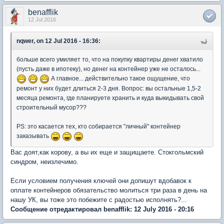
benafflik
12 Jul 2016
nqwer, on 12 Jul 2016 - 16:36:
больше всего умиляет то, что на покупку квартиры денег хватило
(пусть даже в ипотеку), но денег на контейнер уже не осталось...
А главное... действительно такое ощущение, что
ремонт у них будет длиться 2-3 дня. Вопрос: вы остальные 1,5-2
месяца ремонта, где планируете хранить и куда выкидывать свой
строительный мусор???
PS: это касается тех, кто собирается "личный" контейнер
заказывать
Вас доят,как корову, а вы их еще и защищаете. Стокгольмский
синдром, неизлечимо.
Если условием получения ключей они допишут вдобавок к
оплате контейнеров обязательство молиться три раза в день на
нашу УК, вы тоже это побежите с радостью исполнять?...
Сообщение отредактировал benafflik: 12 July 2016 - 20:16