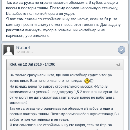
Так же загрузка не ограничивается объемом в 8 кубов, а еще и
весом в полторы тонны. Поэтому сломав небольшую стеночку,
Вы забьете пол контейнера и он уедет.
Я вот сам связан со стройками и ну его нафиг, если за 6т.р. за
комнату просят и снимут с меня весь этот головняк. Дал задачу
работягам выкинуть мусор в ближайший контейнер и не
паришься, усе оплачено.
Rafael
12 Jul 2016
Klot, on 12 Jul 2016 - 14:36:
Вы только сразу напишите, где Ваш контейнер будет. Чтоб уж
точно никто Вам ничего лишнего не накидал
)))
На вскидку цены по вывозу строительного мусора: 4-5т.р. В
зависимости от условий - под загрузку 1,5-2 часа или на сутки. На
сутки могут не дать сразу выставить, если ранее не работали с
компанией.
Так же загрузка не ограничивается объемом в 8 кубов, а еще и
весом в полторы тонны. Поэтому сломав небольшую стеночку, Вы
забьете пол контейнера и он уедет.
Я вот сам связан со стройками и ну его нафиг, если за 6т.р. за