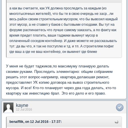
а как вы считаете, как УК должна проследить за каждым (из
многотысячных жителей), что бы те в свою очередь не заср...ли
весь район своим строительным мусором, что бы вывозил каждый
этот мусор, а не ставил у баков с бытовыми отходами. Вы тут на
форуме распинаетесь что лучше самому заказать, а по факту как
время придет платить, ваши таджики выкинут мусор в
оплаченный соседом контейнер. И даже можете не рассказывать
тут: да вы что, я так не поступлю и тд. и тп. А строителям пофиг
где ваш а где не ваш контейнер, он выкинет где ближе
У меня не будет таджиков,по максимуму планирую делать
своими руками. Проследить элементарно: общим собранием
решить этот вопрос-напримпр, квартира,делаюшая ремонт,
предоставляет УК копию договора на вывоз строительного
мусора. И все! Кто-то планирует через два года делать, кто-то
квартиру как инвестицию брал. Это его дело и его право.
kayne
12 Jul 2016
benafflik, on 12 Jul 2016 - 17:37: