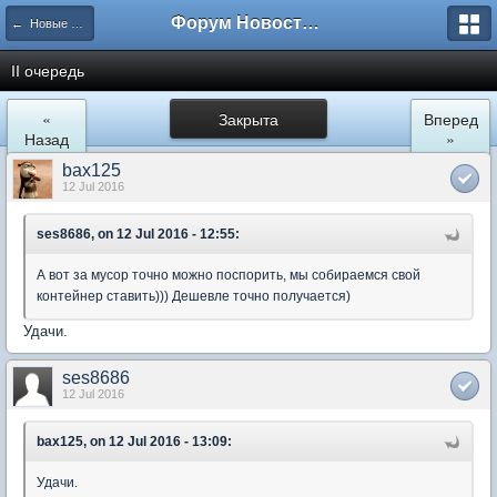
Форум Новостройки
← Новые Водники
II очередь
«
Закрыта
Вперед
Назад
»
bax125
12 Jul 2016
ses8686, on 12 Jul 2016 - 12:55:
А вот за мусор точно можно поспорить, мы собираемся свой
контейнер ставить))) Дешевле точно получается)
Удачи.
ses8686
12 Jul 2016
bax125, on 12 Jul 2016 - 13:09:
Удачи.