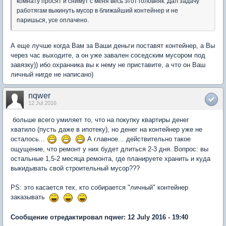
комнату просят и снимут с меня весь этот головняк. Дал задачу
работягам выкинуть мусор в ближайший контейнер и не
паришься, усе оплачено.
А еще лучше когда Вам за Ваши деньги поставят контейнер, а Вы
через час выходите, а он уже завален соседским мусором под
завязку)) ибо охранника вы к нему не приставите, а что он Ваш
личный нигде не написано)
nqwer
12 Jul 2016
больше всего умиляет то, что на покупку квартиры денег
хватило (пусть даже в ипотеку), но денег на контейнер уже не
осталось...
А главное... действительно такое
ощущение, что ремонт у них будет длиться 2-3 дня. Вопрос: вы
остальные 1,5-2 месяца ремонта, где планируете хранить и куда
выкидывать свой строительный мусор???
PS: это касается тех, кто собирается "личный" контейнер
заказывать
Сообщение отредактировал nqwer: 12 July 2016 - 19:40