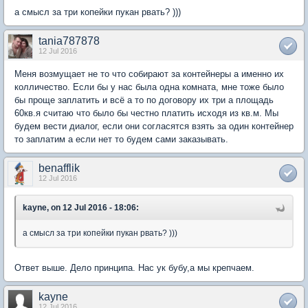
а смысл за три копейки пукан рвать? )))
tania787878
12 Jul 2016
Меня возмущает не то что собирают за контейнеры а именно их
колличество. Если бы у нас была одна комната, мне тоже было
бы проще заплатить и всё а то по договору их три а площадь
60кв.я считаю что было бы честно платить исходя из кв.м. Мы
будем вести диалог, если они согласятся взять за один контейнер
то заплатим а если нет то будем сами заказывать.
benafflik
12 Jul 2016
kayne, on 12 Jul 2016 - 18:06:
а смысл за три копейки пукан рвать? )))
Ответ выше. Дело принципа. Нас ук бубу,а мы крепчаем.
kayne
12 Jul 2016