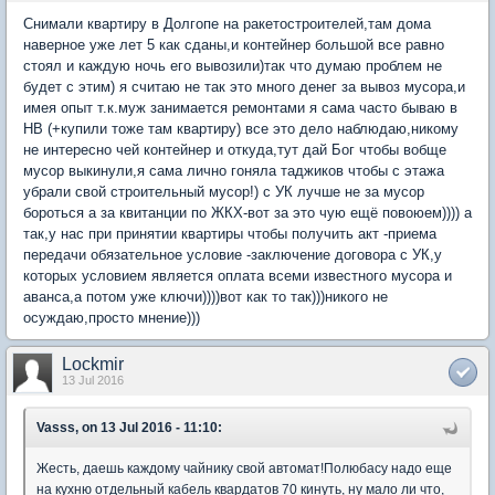
Снимали квартиру в Долгопе на ракетостроителей,там дома
наверное уже лет 5 как сданы,и контейнер большой все равно
стоял и каждую ночь его вывозили)так что думаю проблем не
будет с этим) я считаю не так это много денег за вывоз мусора,и
имея опыт т.к.муж занимается ремонтами я сама часто бываю в
НВ (+купили тоже там квартиру) все это дело наблюдаю,никому
не интересно чей контейнер и откуда,тут дай Бог чтобы вобще
мусор выкинули,я сама лично гоняла таджиков чтобы с этажа
убрали свой строительный мусор!) с УК лучше не за мусор
бороться а за квитанции по ЖКХ-вот за это чую ещё повоюем)))) а
так,у нас при принятии квартиры чтобы получить акт -приема
передачи обязательное условие -заключение договора с УК,у
которых условием является оплата всеми известного мусора и
аванса,а потом уже ключи))))вот как то так)))никого не
осуждаю,просто мнение)))
Lockmir
13 Jul 2016
Vasss, on 13 Jul 2016 - 11:10:
Жесть, даешь каждому чайнику свой автомат!Полюбасу надо еще
на кухню отдельный кабель квардатов 70 кинуть, ну мало ли что,