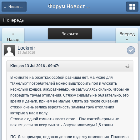
Форум Новостройки
← Новые Водники
II очередь
«
Закрыта
Вперед
Назад
»
Lockmir
13 Jul 2016
Klot, on 13 Jul 2016 - 09:47:
В комнате на розетках особой разницы нет. На кухне для
"тяжелых" потребителей можно выштробить пол и уложить
несколько концов, аккуратненько, не заглубляясь сильно, чтобы не
повредить трубы отопления. Стяжку снимать не обязательно, это
время и деньги, причем не малые. Опять же после сбивания
стяжки очень велика вероятность замены труб отопления,
которые у нас в полу.
Стяжка с одной комнаты весит огого... Пол контейнером и не
пахнет, если по весу считать. Загузка максимум 1,5 тонны.
ПС. Для примера, недавно делали отделку помещения. Половина