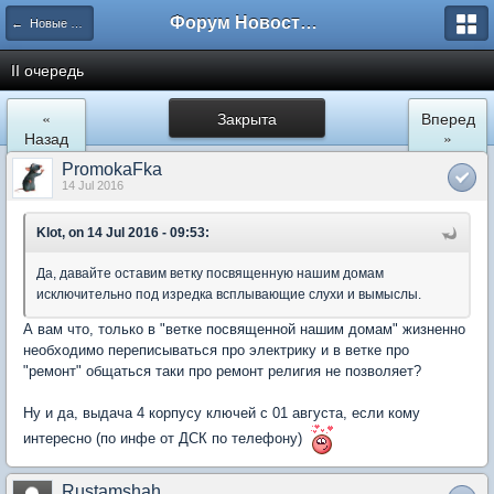
Форум Новостройки
← Новые Водники
II очередь
«
Закрыта
Вперед
Назад
»
PromokaFka
14 Jul 2016
Klot, on 14 Jul 2016 - 09:53:
Да, давайте оставим ветку посвященную нашим домам
исключительно под изредка всплывающие слухи и вымыслы.
А вам что, только в "ветке посвященной нашим домам" жизненно
необходимо переписываться про электрику и в ветке про
"ремонт" общаться таки про ремонт религия не позволяет?
Ну и да, выдача 4 корпусу ключей с 01 августа, если кому
интересно (по инфе от ДСК по телефону)
Rustamshah