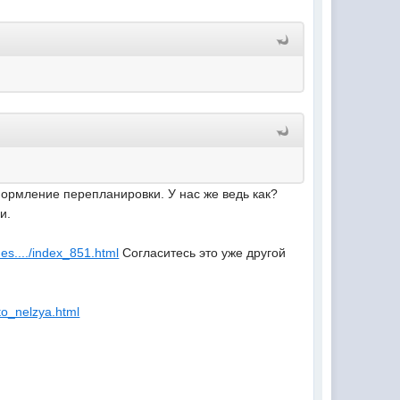
формление перепланировки. У нас же ведь как?
и.
nes..../index_851.html
Согласитесь это уже другой
to_nelzya.html