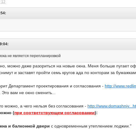
2:12
:54:
9:04:
блока не является перепланировкой
жно, можно даже разориться на новые окна. Меня больше пугает о
 снимут и заставят пройти семь кругов ада по конторам за бумажкам
оворит Департамент проектирования и согласования -
http://www.redli
. Это вам не окно сменить...
то можно, а чего нельзя без согласования -
http://www.domashniy...h
ожно (
при соответствующем согласовании
):
кна и балконной двери
с одновременным утеплением лоджии."