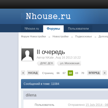
Nhouse.ru
Форумы
Пользователи
Форум Новостройки
→
Новостройки
→
Подмосковье
→
Долгоп
.
II очередь
Автор
NKate
,
Aug 16 2013 10:22
ДУКС ДСК
ул. Московская
«
НАЗАД
ВПЕРЕД
»
Страниц
66
67
68
69
70
Сообщений в теме: 11084
dilena
Пользователь
Отправлено
15 July 2014 - 0