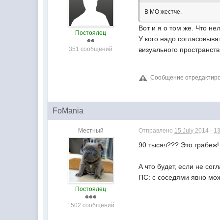
В МО жестче.
Вот и я о том же. Что не
Постоялец
У кого надо согласовыват
351 сообщений
визуального пространства
Сообщение отредактирова
FoMania
Местный
Отправлено
15 July 2014 - 1
90 тысяч??? Это грабеж!
А что будет, если не со
ПС: с соседями явно мож
Постоялец
1502 сообщений