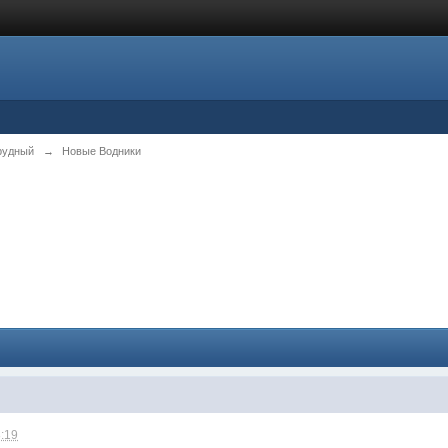
рудный
→
Новые Водники
8:19