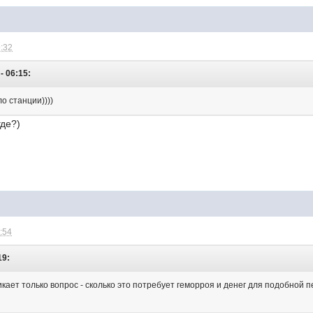
9:32
- 06:15:
о станции))))
где?)
1:54
19:
кает только вопрос - сколько это потребует геморроя и денег для подобной