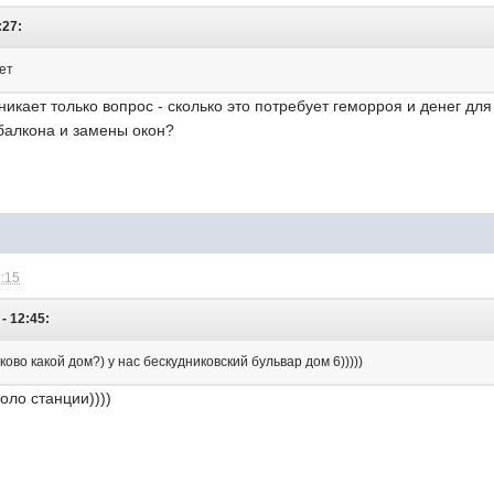
:27:
ет
никает только вопрос - сколько это потребует геморроя и денег 
балкона и замены окон?
9:15
- 12:45:
ково какой дом?) у нас бескудниковский бульвар дом 6)))))
оло станции))))