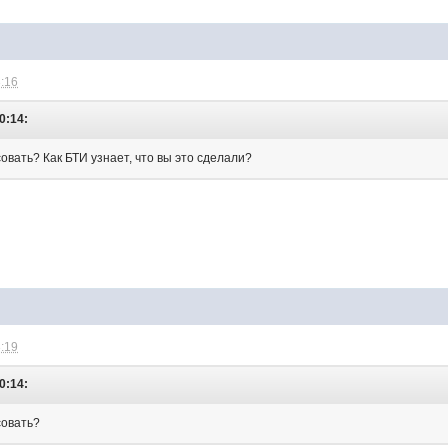
3:16
0:14:
совать? Как БТИ узнает, что вы это сделали?
3:19
0:14:
совать?