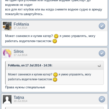
не один прогулочный или подобный водный транспорт до
водников не ходит
все для яхт клубов или вы когда снимете водное судно в аренду
пожалуйста швартуйтесь.
FoMania
17 Jul 2014
Может скинемся и купим катер?
я умею управлять, могу
работать водителем-таксистом
Silros
17 Jul 2014
FoMania, on 17 Jul 2014 - 14:39:
Может скинемся и купим катер?
я умею управлять, могу
работать водителем-таксистом
Права нужны специальные
Tatjna
18 Jul 2014