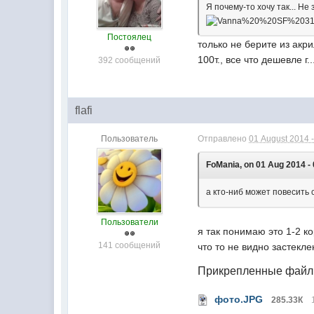
Я почему-то хочу так... Не
Постоялец
только не берите из акр
100т., все что дешевле г
392 сообщений
flafi
Пользователь
Отправлено
01 August 2014 -
FoMania, on 01 Aug 2014 - 
а кто-ниб может повесить
Пользователи
я так понимаю это 1-2 
141 сообщений
что то не видно застек
Прикрепленные фай
фото.JPG
285.33К