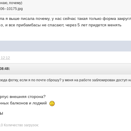
 знаю, почему)
ила я выше писала почему, у нас сейчас такая только форма закруг
...о, и все прибамбасы не спасают, через 5 лет придется менять
 12:12
08:48:
 сюда фотку, если я по почте сброшу? у меня на работе заблокирован доступ
корпус внешняя сторона?
ленных балконов и лоджий
лы
10 Количество загрузок: