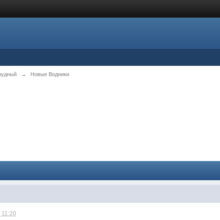
рудный
→
Новые Водники
 11:20