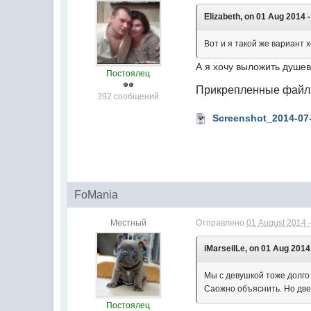
Elizabeth, on 01 Aug 2014 -
Вот и я такой же вариант 
А я хочу выложить душев
Постоялец
Прикрепленные фай
392 сообщений
Screenshot_2014-07-
FoMania
Местный
Отправлено
01 August 2014 -
iMarseilLe, on 01 Aug 2014 
Мы с девушкой тоже долго 
Саожно объяснить. Но две
Постоялец