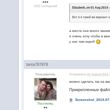
1502 сообщений
Elizabeth, on 01 Aug 2014 -
Вот и я такой же вариант 
а места она много зани
я очень хочу чтобы в ва
у нас там короб
tania787878
Пользователь
Отправлено
01 August 2014 -
можно сделать так на в
Прикрепленные фай
Screenshot_2014-07-
Постоялец