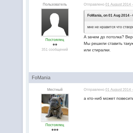
Пользователь
Отправлено
01 August 2014 -
FoMania, on 01 Aug 2014 - 
мне не нравится что створк
А зачем до потолка? Вер
Постоялец
Мы решили ставить таку
351 сообщений
или стиралки.
FoMania
Местный
Отправлено
01 August 2014 -
а кто-ниб может повесит
Постоялец