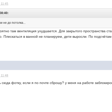
 11:45
08:40:
и не до потолка...
оятно там вентиляция ухудшается. Для закрытого пространства ст
ю. Плескаться в ванной не планируем, дети выросли. По подсчёта
 11:48
ь сюда фотку, если я по почте сброшу? у меня на работе заблоки