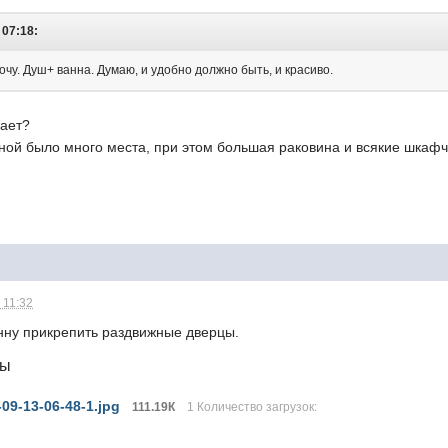
 07:18:
хочу. Душ+ ванна. Думаю, и удобно должно быть, и красиво.
мает?
нной было много места, при этом большая раковина и всякие шкафчи
 11:32
анну прикрепить раздвижные дверцы.
лы
09-13-06-48-1.jpg
111.19К
1 Количество загрузок: