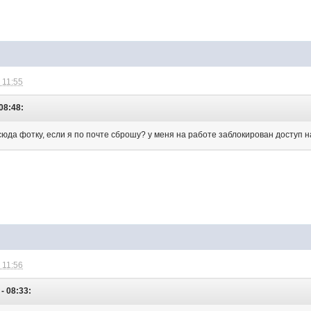
 11:55
08:48:
 сюда фотку, если я по почте сброшу? у меня на работе заблокирован доступ
 11:56
- 08:33: