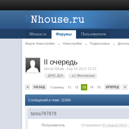
Nhouse.ru
Форумы
Пользователи
Форум Новостройки
→
Новостройки
→
Подмосковье
→
Долгоп
.
II очередь
Автор
NKate
,
Aug 16 2013 10:22
ДУКС ДСК
ул. Московская
«
НАЗАД
ВПЕРЕД
»
Страниц
71
72
73
74
75
Сообщений в теме: 11084
tania787878
Пользователь
Отправлено
01 August 2014 -