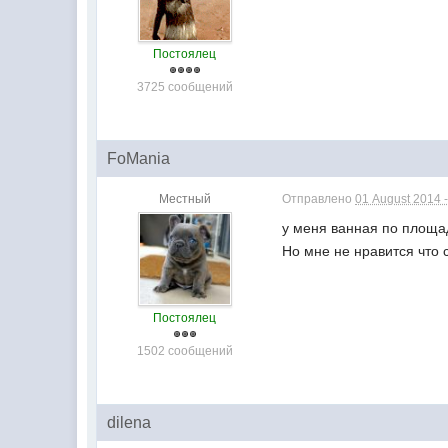
Постоялец
3725 сообщений
FoMania
Местный
Отправлено
01 August 2014 -
у меня ванная по площа
Но мне не нравится что с
Постоялец
1502 сообщений
dilena