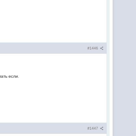
#1446
лать если.
#1447