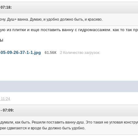
 07:18:
хочу. Душ+ ванна. Думаю, и удобно должно быть, и красиво.
ую из плитки и еще поставить ванну с гидромассажем. как то так п
лы
05-09-26-37-1-1.jpg
61.56К
2 Количество загрузок:
 11:24
- 07:09:
думали, как быть. Решили поставить ванну-душ. Это такая не угловая констру
рки сдвигаются и вроде бы должно быть удобно.