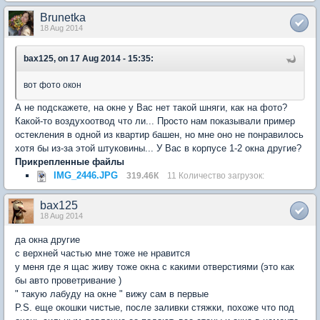
Brunetka
18 Aug 2014
bax125, on 17 Aug 2014 - 15:35:
вот фото окон
А не подскажете, на окне у Вас нет такой шняги, как на фото?
Какой-то воздухоотвод что ли... Просто нам показывали пример
остекления в одной из квартир башен, но мне оно не понравилось
хотя бы из-за этой штуковины... У Вас в корпусе 1-2 окна другие?
Прикрепленные файлы
IMG_2446.JPG
319.46К
11 Количество загрузок:
bax125
18 Aug 2014
да окна другие
с верхней частью мне тоже не нравится
у меня где я щас живу тоже окна с какими отверстиями (это как
бы авто проветривание )
" такую лабуду на окне " вижу сам в первые
P.S. еще окошки чистые, после заливки стяжки, похоже что под