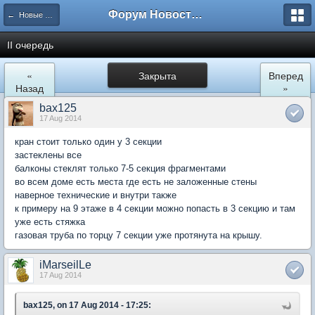
Форум Новостройки
← Новые Водники
II очередь
«
Закрыта
Вперед
Назад
»
bax125
17 Aug 2014
кран стоит только один у 3 секции
застеклены все
балконы стеклят только 7-5 секция фрагментами
во всем доме есть места где есть не заложенные стены
наверное технические и внутри также
к примеру на 9 этаже в 4 секции можно попасть в 3 секцию и там
уже есть стяжка
газовая труба по торцу 7 секции уже протянута на крышу.
iMarseilLe
17 Aug 2014
bax125, on 17 Aug 2014 - 17:25: