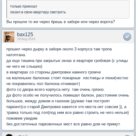
только приехал
лазил в свою квартиру смотреть
Вы прошли то же через брешь в заборе или через ворота?
bax125
18 Aug 2014
прошел через дырку в заборе около 3 корпуса там тропа
натоптана.
да еще тишина при закрытых окнах в квартире гробовая (с улицы
не чего не слышно)
в квартирах со стороны дмитровки намного громче
на маленьких балконах стоят пожарные лестницы и люки(честно
не понравились пол балкона отнимают)
фото со двора всего корпуса нету. там очень грязно.
да фото особо не получилось помешал балкон, расстояние очень
большое, между домом и газоном (думаю там построят
паркинт(со старой Дмитровке кажется что места нет совсем )), а
травка только под лэп(под ним все равно строить не чего нельзя)
поживем увидим
без достаточных парковочных мест все равно дом не примут.