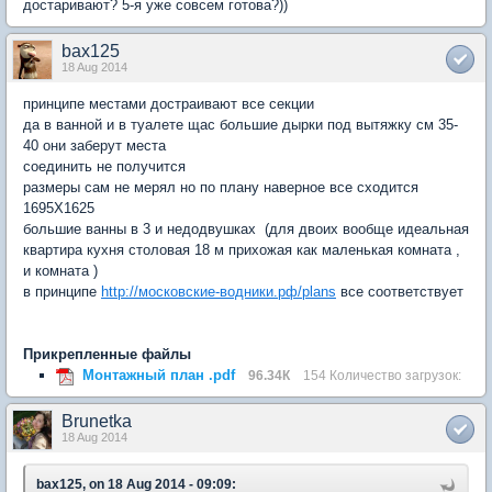
достаривают? 5-я уже совсем готова?))
bax125
18 Aug 2014
принципе местами достраивают все секции
да в ванной и в туалете щас большие дырки под вытяжку см 35-
40 они заберут места
соединить не получится
размеры сам не мерял но по плану наверное все сходится
1695Х1625
большие ванны в 3 и недодвушках (для двоих вообще идеальная
квартира кухня столовая 18 м прихожая как маленькая комната ,
и комната )
в принципе
http://московские-водники.рф/plans
все соответствует
Прикрепленные файлы
Монтажный план .pdf
96.34К
154 Количество загрузок:
Brunetka
18 Aug 2014
bax125, on 18 Aug 2014 - 09:09: