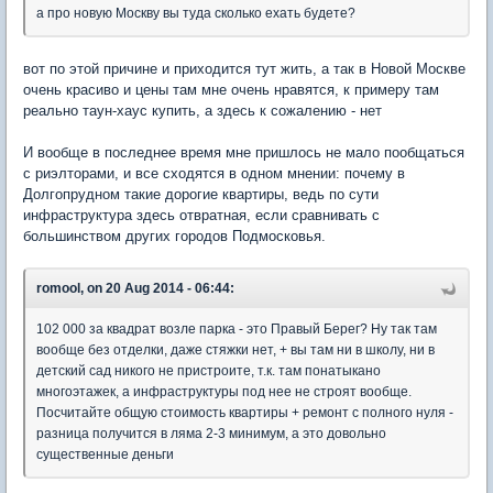
а про новую Москву вы туда сколько ехать будете?
вот по этой причине и приходится тут жить, а так в Новой Москве
очень красиво и цены там мне очень нравятся, к примеру там
реально таун-хаус купить, а здесь к сожалению - нет
И вообще в последнее время мне пришлось не мало пообщаться
с риэлторами, и все сходятся в одном мнении: почему в
Долгопрудном такие дорогие квартиры, ведь по сути
инфраструктура здесь отвратная, если сравнивать с
большинством других городов Подмосковья.
romool, on 20 Aug 2014 - 06:44:
102 000 за квадрат возле парка - это Правый Берег? Ну так там
вообще без отделки, даже стяжки нет, + вы там ни в школу, ни в
детский сад никого не пристроите, т.к. там понатыкано
многоэтажек, а инфраструктуры под нее не строят вообще.
Посчитайте общую стоимость квартиры + ремонт с полного нуля -
разница получится в ляма 2-3 минимум, а это довольно
существенные деньги