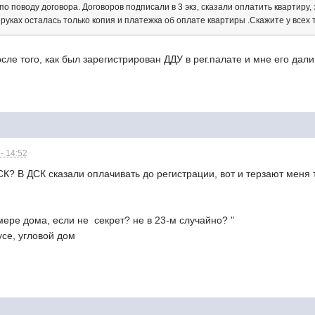
по поводу договора. Договоров подписали в 3 экз, сказали оплатить квартиру,
на руках осталась только копия и платежка об оплате квартиры .Скажите у всех
сле того, как был зарегистрирован ДДУ в рег.палате и мне его дали
- 14:52
ДСК? В ДСК сказали оплачивать до регистрации, вот и терзают меня
омере дома, если не секрет? не в 23-м случайно? "
пусе, угловой дом