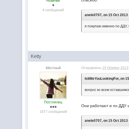
спасибо.
Новички
4 сообщений
anele0707, on 15 Oct 2013 
я покупаю именно по ДДУ, 
Ketty
Местный
Отправлено
15 October 2013 
IsItMeYouLookingFor, on 15
вопрос ко всем оставшимс
Постоялец
Они работают и по ДДУ 
1877 сообщений
anele0707, on 15 Oct 2013 