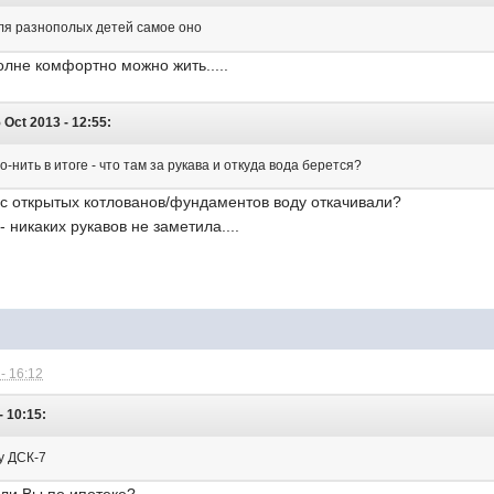
я разнополых детей самое оно
полне комфортно можно жить.....
 Oct 2013 - 12:55:
-нить в итоге - что там за рукава и откуда вода берется?
 с открытых котлованов/фундаментов воду откачивали?
 никаких рукавов не заметила....
- 16:12
- 10:15:
у ДСК-7