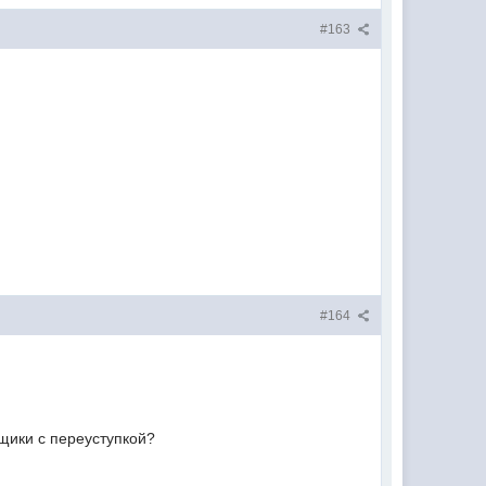
#163
#164
щики с переуступкой?