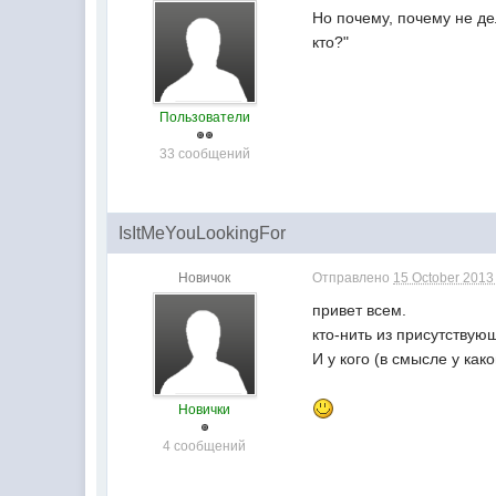
Но почему, почему не дел
кто?"
Пользователи
33 сообщений
IsItMeYouLookingFor
Новичок
Отправлено
15 October 2013 
привет всем.
кто-нить из присутствую
И у кого (в смысле у как
Новички
4 сообщений