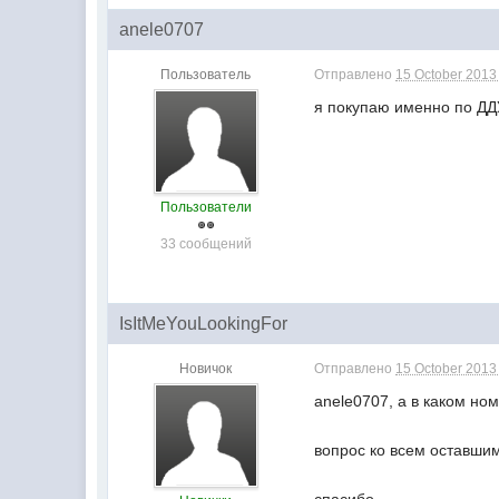
anele0707
Пользователь
Отправлено
15 October 2013 
я покупаю именно по ДДУ
Пользователи
33 сообщений
IsItMeYouLookingFor
Новичок
Отправлено
15 October 2013 
anele0707, а в каком но
вопрос ко всем оставши