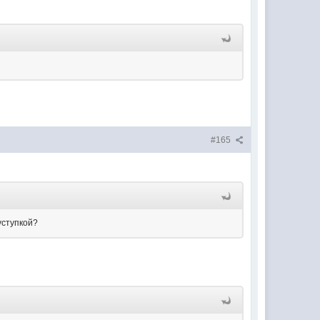
#165
уступкой?