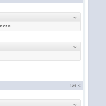
инаковые
#168