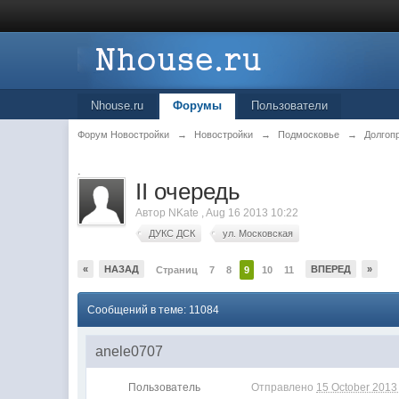
Nhouse.ru
Форумы
Пользователи
Форум Новостройки
→
Новостройки
→
Подмосковье
→
Долгоп
.
II очередь
Автор
NKate
,
Aug 16 2013 10:22
ДУКС ДСК
ул. Московская
«
НАЗАД
ВПЕРЕД
»
Страниц
7
8
9
10
11
Сообщений в теме: 11084
anele0707
Пользователь
Отправлено
15 October 2013 