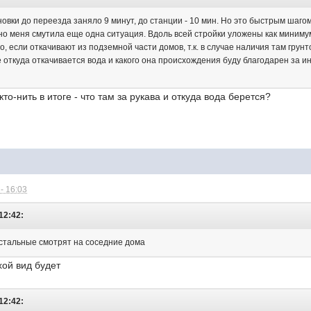
овки до переезда заняло 9 минут, до станции - 10 мин. Но это быстрым шагом
но меня смутила еще одна ситуация. Вдоль всей стройки уложены как миниму
хо, если откачивают из подземной части домов, т.к. в случае наличия там гр
се откуда откачивается вода и какого она происхождения буду благодарен за 
то-нить в итоге - что там за рукава и откуда вода берется?
- 16:03
12:42:
 остальные смотрят на соседние дома
хой вид будет
12:42: