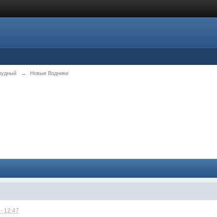
рудный
→
Новые Водники
- 12:47