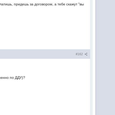
платишь, придешь за договором, а тебе скажут "вы
#162
менно по ДДУ)?