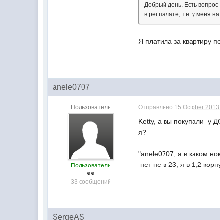
Добрый день. Есть вопрос 
в рег.палате, т.е. у меня 
Я платила за квартиру по
anele0707
Пользователь
Отправлено
15 October 2013 
Ketty, а вы покупали у 
я?
"anele0707, а в каком н
нет не в 23, я в 1,2 кор
Пользователи
33 сообщений
SergeAS