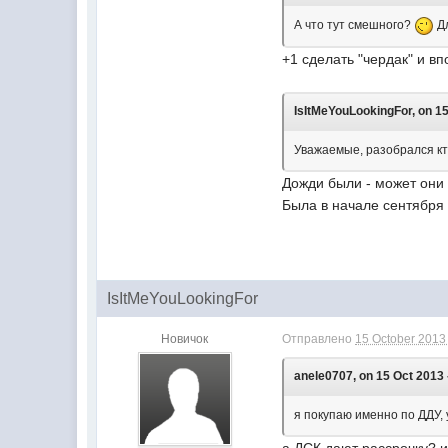
А что тут смешного?
Дл
+1 сделать "чердак" и в
IsItMeYouLookingFor, on 15
Уважаемые, разобрался кто
Дожди были - может они
Была в начале сентября -
IsItMeYouLookingFor
Новичок
Отправлено
15 October 2013 
anele0707, on 15 Oct 2013 
я покупаю именно по ДДУ, 