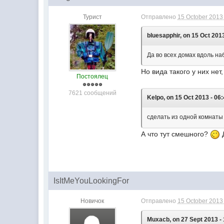
Турист
Отправлено
15 October 2013 
bluesapphir, on 15 Oct 2013
Да во всех домах вдоль на
Но вида такого у них не
Постоялец
7621 сообщений
Kelpo, on 15 Oct 2013 - 06:
сделать из одной комнаты
А что тут смешного?
Д
IsItMeYouLookingFor
Новичок
Отправлено
15 October 2013 
Muxacb, on 27 Sept 2013 - 