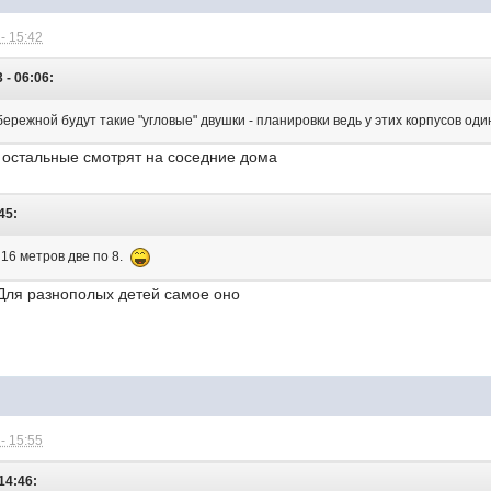
- 15:42
 - 06:06:
бережной будут такие "угловые" двушки - планировки ведь у этих корпусов од
т, остальные смотрят на соседние дома
45:
 16 метров две по 8.
ля разнополых детей самое оно
- 15:55
14:46: