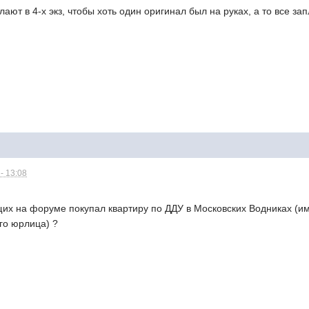
ают в 4-х экз, чтобы хоть один оригинал был на руках, а то все за
- 13:08
щих на форуме покупал квартиру по ДДУ в Московских Водниках (и
ого юрлица) ?