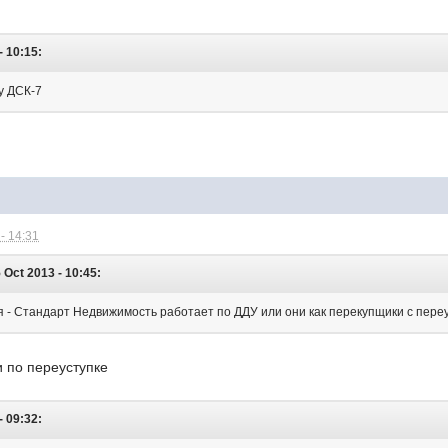
- 10:15:
у ДСК-7
- 14:31
 Oct 2013 - 10:45:
я - Стандарт Недвижимость работает по ДДУ или они как перекупщики с пере
и по переуступке
- 09:32: