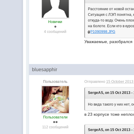
Расстояние от новой остан
Ситуация с ЛЭП понятна, 
откуда-то воду. Очень пло
Новички
на болоте. Если кто в кур
4 сообщений
P1090998.JPG
Уважаемые, разобрался к
bluesapphir
Пользователь
Отправлено
15 October 2013 
SergeAS, on 15 Oct 2013 - 
Но вида такого у них нет,
в 23 корпусе тоже непло
Пользователи
112 сообщений
SergeAS, on 15 Oct 2013 - 