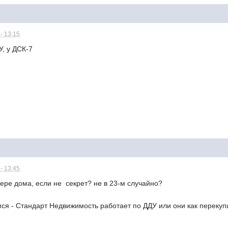
- 13:15
, у ДСК-7
- 13:45
мере дома, если не секрет? не в 23-м случайно?
мся - Стандарт Недвижимость работает по ДДУ или они как перекуп