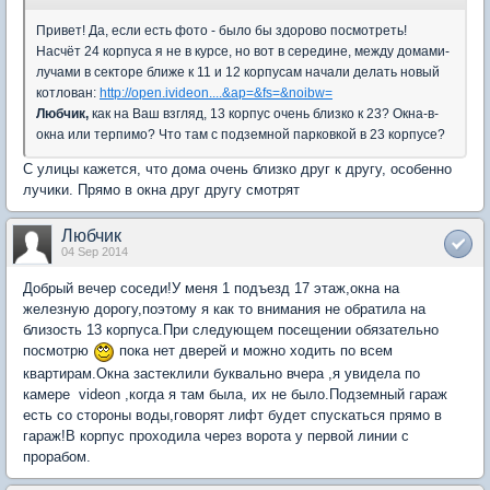
Привет! Да, если есть фото - было бы здорово посмотреть!
Насчёт 24 корпуса я не в курсе, но вот в середине, между домами-
лучами в секторе ближе к 11 и 12 корпусам начали делать новый
котлован:
http://open.ivideon....&ap=&fs=&noibw=
Любчик,
как на Ваш взгляд, 13 корпус очень близко к 23? Окна-в-
окна или терпимо? Что там с подземной парковкой в 23 корпусе?
С улицы кажется, что дома очень близко друг к другу, особенно
лучики. Прямо в окна друг другу смотрят
Любчик
04 Sep 2014
Добрый вечер соседи!У меня 1 подъезд 17 этаж,окна на
железную дорогу,поэтому я как то внимания не обратила на
близость 13 корпуса.При следующем посещении обязательно
посмотрю
пока нет дверей и можно ходить по всем
квартирам.Окна застеклили буквально вчера ,я увидела по
камере videon ,когда я там была, их не было.Подземный гараж
есть со стороны воды,говорят лифт будет спускаться прямо в
гараж!В корпус проходила через ворота у первой линии с
прорабом.