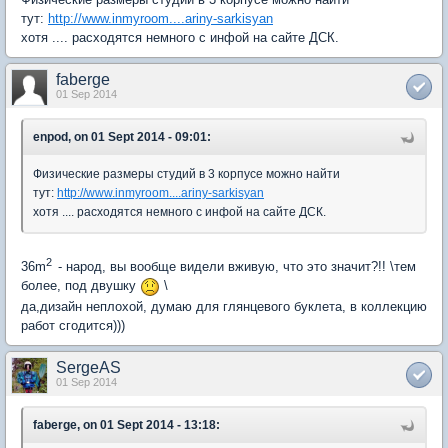
тут:
http://www.inmyroom....ariny-sarkisyan
хотя .... расходятся немного с инфой на сайте ДСК.
faberge
01 Sep 2014
enpod, on 01 Sept 2014 - 09:01:
Физические размеры студий в 3 корпусе можно найти
тут:
http://www.inmyroom....ariny-sarkisyan
хотя .... расходятся немного с инфой на сайте ДСК.
2
36m
- народ, вы вообще видели вживую, что это значит?!! \тем
более, под двушку
\
да,дизайн неплохой, думаю для глянцевого буклета, в коллекцию
работ сгодится)))
SergeAS
01 Sep 2014
faberge, on 01 Sept 2014 - 13:18: