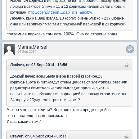
Насчёт 24 корпуса я не в курсе, но вот в середине, между домами-
лучами в секторе ближе к 11 и 12 корпусам начали делать новый
котлован:
http://open.ivideon....&ap=&fs=&noibw=
Любчик,
как на Ваш взгляд, 13 корпус очень близко к 23? Окна-в-
окна или терпимо? Что там с подземной парковкой в 23 корпусе?
подземная парковка там есть 100%. Она со стороны воды.
MarinaMarsel
04 Sep 2014
Любчик, on 03 Sept 2014 - 18:56:
Добрый вечер всем!Была вчера в своей квартире,23
корпус.Работа кипит,кладут стены ,работают электрики.Повесили
радиаторы биметаллические,выглядят прилично,хоть и
наши.Никто не обладает информацией по поводу строительства
24 корпуса?Будут его строить или нет?
А окна уже застеклили? Верхние этажи вроде еще без
окон...неделю назад проезжала.
У вас какой этаж?
Craven, on 04 Sept 2014 - 08:37: