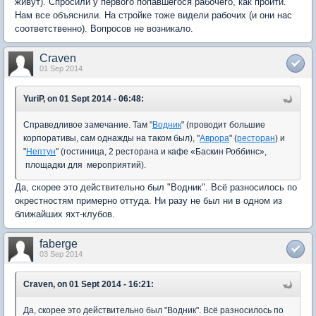
живут). Спросили у первого попавшегося рабочего, как пройти.
Нам все объяснили. На стройке тоже видели рабочих (и они нас
соответственно). Вопросов не возникало.
Craven
01 Sep 2014
YuriP, on 01 Sept 2014 - 06:48:
Справедливое замечание. Там "
Водник
" (проводит большие
корпоративы, сам однажды на таком был), "
Аврора
" (
ресторан
) и
"
Нептун
" (гостиница, 2 ресторана и кафе «Баскин Роббинс»,
площадки для мероприятий).
Да, скорее это действительно был "Водник". Всё разносилось по
окрестностям примерно оттуда. Ни разу не был ни в одном из
ближайших яхт-клубов.
faberge
03 Sep 2014
Craven, on 01 Sept 2014 - 16:21:
Да, скорее это действительно был "Водник". Всё разносилось по