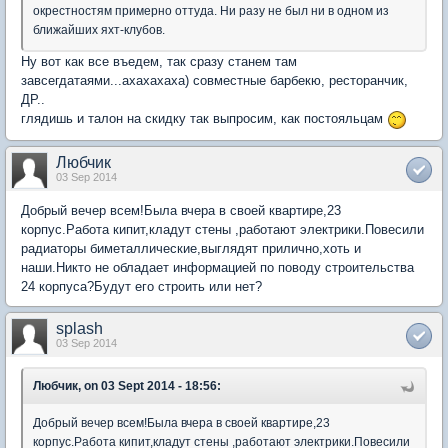
окрестностям примерно оттуда. Ни разу не был ни в одном из
ближайших яхт-клубов.
Ну вот как все въедем, так сразу станем там
завсегдатаями...ахахахаха) совместные барбекю, ресторанчик,
ДР..
глядишь и талон на скидку так выпросим, как постояльцам
Любчик
03 Sep 2014
Добрый вечер всем!Была вчера в своей квартире,23
корпус.Работа кипит,кладут стены ,работают электрики.Повесили
радиаторы биметаллические,выглядят прилично,хоть и
наши.Никто не обладает информацией по поводу строительства
24 корпуса?Будут его строить или нет?
splash
03 Sep 2014
Любчик, on 03 Sept 2014 - 18:56:
Добрый вечер всем!Была вчера в своей квартире,23
корпус.Работа кипит,кладут стены ,работают электрики.Повесили