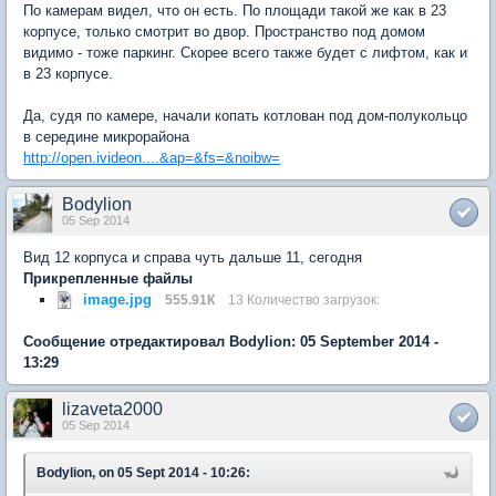
По камерам видел, что он есть. По площади такой же как в 23
корпусе, только смотрит во двор. Пространство под домом
видимо - тоже паркинг. Скорее всего также будет с лифтом, как и
в 23 корпусе.
Да, судя по камере, начали копать котлован под дом-полукольцо
в середине микрорайона
http://open.ivideon....&ap=&fs=&noibw=
Bodylion
05 Sep 2014
Вид 12 корпуса и справа чуть дальше 11, сегодня
Прикрепленные файлы
image.jpg
555.91К
13 Количество загрузок:
Сообщение отредактировал Bodylion: 05 September 2014 -
13:29
lizaveta2000
05 Sep 2014
Bodylion, on 05 Sept 2014 - 10:26: