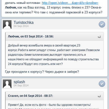
делать новый котлован:
http://open.ivideon....&ap=&fs=&noibw=
как на Ваш взгляд, 13 корпус очень близко к 23? Окна-в-
Любчик,
окна или терпимо? Что там с подземной парковкой в 23 корпусе?
Turistochka
04 Sep 2014
Любчик, on 03 Sept 2014 - 18:56:
Добрый вечер всем!Была вчера в своей квартире,23
корпус.Работа кипит,кладут стены ,работают электрики.Повесили
радиаторы биметаллические,выглядят прилично,хоть и
наши.Никто не обладает информацией по поводу строительства
24 корпуса?Будут его строить или нет?
Где проходили к корпусу? Через дырки в заборе?
splash
04 Sep 2014
Craven, on 04 Sept 2014 - 08:37:
Привет! Да, если есть фото - было бы здорово посмотреть!