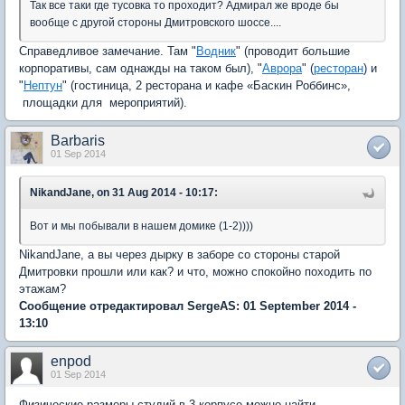
Так все таки где тусовка то проходит? Адмирал же вроде бы
вообще с другой стороны Дмитровского шоссе....
Справедливое замечание. Там "
Водник
" (проводит большие
корпоративы, сам однажды на таком был), "
Аврора
" (
ресторан
) и
"
Нептун
" (гостиница, 2 ресторана и кафе «Баскин Роббинс»,
площадки для мероприятий).
Barbaris
01 Sep 2014
NikandJane, on 31 Aug 2014 - 10:17:
Вот и мы побывали в нашем домике (1-2))))
NikandJane, а вы через дырку в заборе со стороны старой
Дмитровки прошли или как? и что, можно спокойно походить по
этажам?
Сообщение отредактировал SergeAS: 01 September 2014 -
13:10
enpod
01 Sep 2014
Физические размеры студий в 3 корпусе можно найти