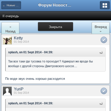
Форум Новостройки
← Новые Водники
II очередь
«
Закрыта
Вперед
Назад
»
Ketty
01 Sep 2014
splash, on 01 Sept 2014 - 04:39:
Так все таки где тусовка то проходит? Адмирал же вроде бы
вообще с другой стороны Дмитровского шоссе....
По воде звук очень хорошо расходится
YuriP
01 Sep 2014
splash, on 01 Sept 2014 - 04:39: