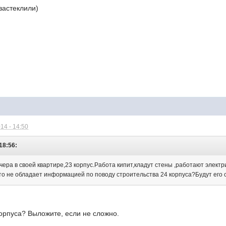
застеклили)
14 - 14:50
18:56:
чера в своей квартире,23 корпус.Работа кипит,кладут стены ,работают элек
то не обладает информацией по поводу строительства 24 корпуса?Будут его 
корпуса? Выложите, если не сложно.