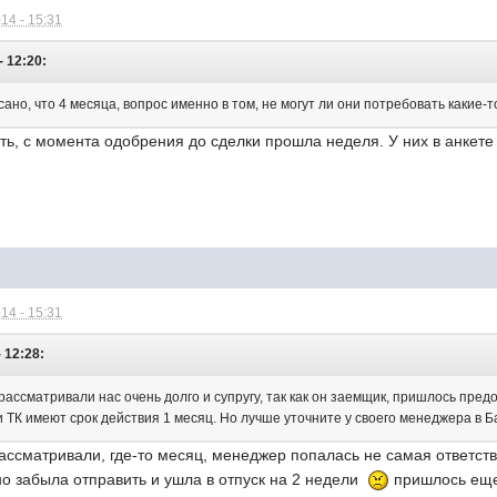
14 - 15:31
- 12:20:
сано, что 4 месяца, вопрос именно в том, не могут ли они потребовать какие-т
ть, с момента одобрения до сделки прошла неделя. У них в анкете
14 - 15:31
 12:28:
 рассматривали нас очень долго и супругу, так как он заемщик, пришлось пре
ии ТК имеют срок действия 1 месяц. Но лучше уточните у своего менеджера в Б
рассматривали, где-то месяц, менеджер попалась не самая ответст
но забыла отправить и ушла в отпуск на 2 недели
пришлось еще 