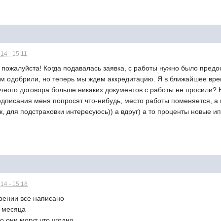
14 - 15:11
 пожалуйста! Когда подавалась заявка, с работы нужно было пред
ам одобрили, но теперь мы ждем аккредитацию. Я в ближайшее вре
ного договора больше никаких документов с работы не просили? Не
дписания меня попросят что-нибудь, место работы поменяется, а в
ак, для подстраховки интересуюсь)) а вдруг) а то проценты новые 
14 - 15:18
брении все написано
3 месяца
о они могут что угодно