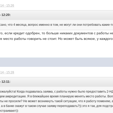
14 - 15:26
- 12:20:
сано, что 4 месяца, вопрос именно в том, не могут ли они потребовать какие-т
что, если кредит одобрен, то больше никаких документов с работы 
те место работы говорить не стоит. Но может быть всякое, у каждог
14 - 15:28
- 12:11:
пожалуйста! Когда подавалась заявка, с работы нужно было предоставить 2-Н
дем аккредитацию. Я в ближайшее время планирую менять место работы. Воп
ты не просили? Не может возникнуть такой ситуации, что я работу поменяю, 
а в банке скажут в таком случае заявку переподавать?)) это я так, для подст
устраивают))