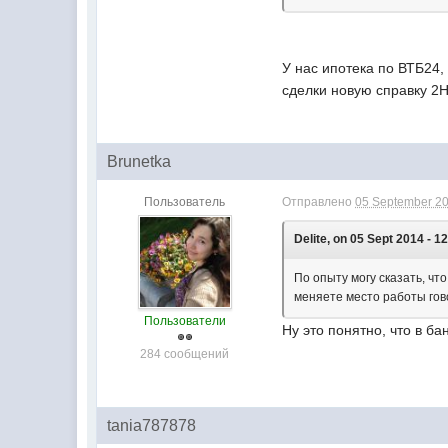
У нас ипотека по ВТБ24,
сделки новую справку 2Н
Brunetka
Пользователь
Отправлено
05 September 20
Delite, on 05 Sept 2014 - 1
По опыту могу сказать, чт
меняете место работы гово
Пользователи
Ну это понятно, что в ба
284 сообщений
tania787878