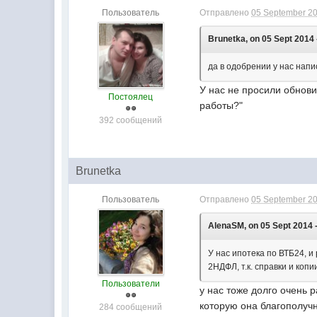
Пользователь
Отправлено
05 September 20
Brunetka, on 05 Sept 2014 
да в одобрении у нас напи
У нас не просили обнови
Постоялец
работы?"
392 сообщений
Brunetka
Пользователь
Отправлено
05 September 20
AlenaSM, on 05 Sept 2014 -
У нас ипотека по ВТБ24, и
2НДФЛ, т.к. справки и коп
Пользователи
у нас тоже долго очень 
которую она благополуч
284 сообщений