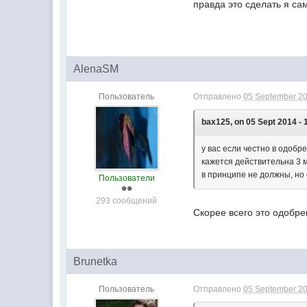
правда это сделать я са
AlenaSM
Пользователь
Отправлено
05 September 20
bax125, on 05 Sept 2014 - 
у вас если честно в одобр
кажется действительна 3 
в принципе не должны, но 
Пользователи
293 сообщений
Скорее всего это одобр
Brunetka
Пользователь
Отправлено
05 September 20