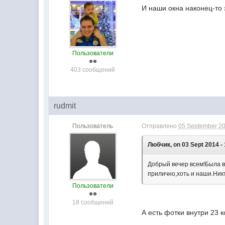
И наши окна наконец-то 
Пользователи
403 сообщений
rudmit
Пользователь
Отправлено
05 September 20
Любчик, on 03 Sept 2014 - 
Добрый вечер всем!Была в
прилично,хоть и наши.Ник
Пользователи
18 сообщений
А есть фотки внутри 23 