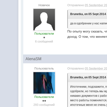
Новичок
Отправлено
05 September 20
Brunetka, on 05 Sept 2014 
да в одобрении у нас напи
По опыту могу сказать, 
Пользователи
доход. О том, что меняе
6 сообщений
AlenaSM
Пользователь
Отправлено
05 September 20
Brunetka, on 05 Sept 2014 
Ипотечники, подскажите, 
одобрили, но теперь мы ж
никаких документов с рабо
Пользователи
место работы поменяется, 
293 сообщений
ипотечные меня не очень 