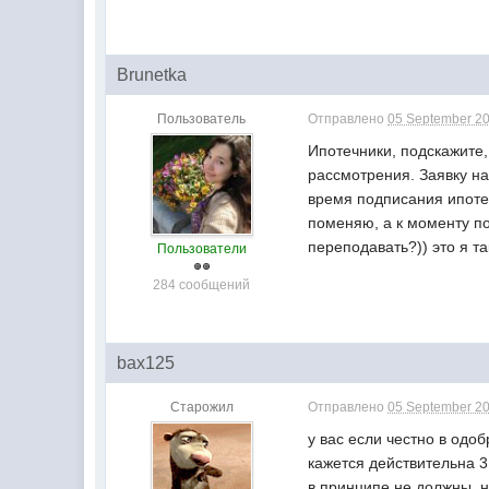
Brunetka
Пользователь
Отправлено
05 September 20
Ипотечники, подскажите,
рассмотрения. Заявку н
время подписания ипотеч
поменяю, а к моменту по
переподавать?)) это я т
Пользователи
284 сообщений
bax125
Старожил
Отправлено
05 September 20
у вас если честно в одо
кажется действительна 
в принципе не должны, н