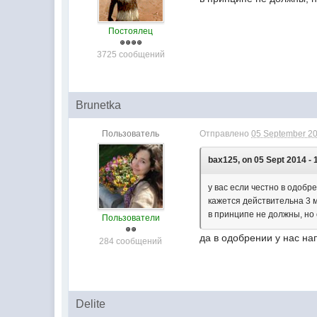
Постоялец
3725 сообщений
Brunetka
Пользователь
Отправлено
05 September 20
bax125, on 05 Sept 2014 - 
у вас если честно в одобр
кажется действительна 3 
в принципе не должны, но 
Пользователи
да в одобрении у нас на
284 сообщений
Delite