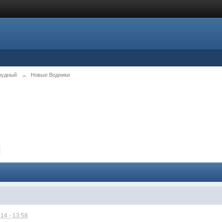
рудный
→
Новые Водники
14 - 13:58