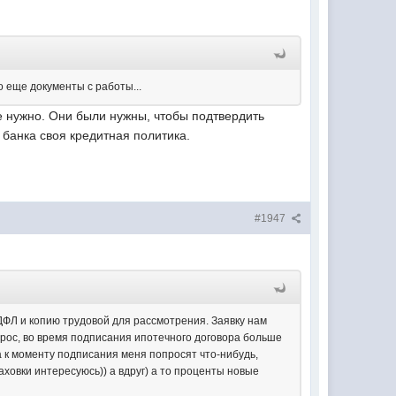
о еще документы с работы...
не нужно. Они были нужны, чтобы подтвердить
о банка своя кредитная политика.
#1947
ДФЛ и копию трудовой для рассмотрения. Заявку нам
рос, во время подписания ипотечного договора больше
а к моменту подписания меня попросят что-нибудь,
раховки интересуюсь)) а вдруг) а то проценты новые