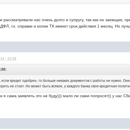
 и рассматривали нас очень долго и супругу, так как он заемщик,
ДФЛ, т.к. справки и копии ТК имеют срок действия 1 месяц. Но луч
14 - 15:28
2:26:
о, если кредит одобрен, то больше никаких документов с работы не нужно. Он
рить не стоит. Но может быть всякое, у каждого банка своя кредитная полити
нк я сама заявлять это не буду))) мало ли сами попросят)) у нас Сб