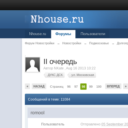
Nhouse.ru
Форумы
Пользователи
Форум Новостройки
→
Новостройки
→
Подмосковье
→
Долгоп
.
II очередь
Автор
NKate
,
Aug 16 2013 10:22
ДУКС ДСК
ул. Московская
«
НАЗАД
ВПЕРЕД
»
Страниц
96
97
98
99
100
Сообщений в теме: 11084
romool
Пользователь
Отправлено
05 September 20