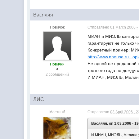
Васяяяя
Новичок
Отправлено
01 March 2006 -
МИАН и МИЭЛЬ канторы н
гарантируют не только ч
Конкретный пример: МИА
http://www.nhouse.ru...o
Не одной не проданной к
Новички
третьего года не дождут
2 сообщений
И МИАН, МИЭЛЬ, Мелина 
ЛИС
Местный
Отправлено
03 April 2006 - 2
Васяяяя, on 1.03.2006 - 19
И МИАН, МИЭЛЬ, Мелина уч