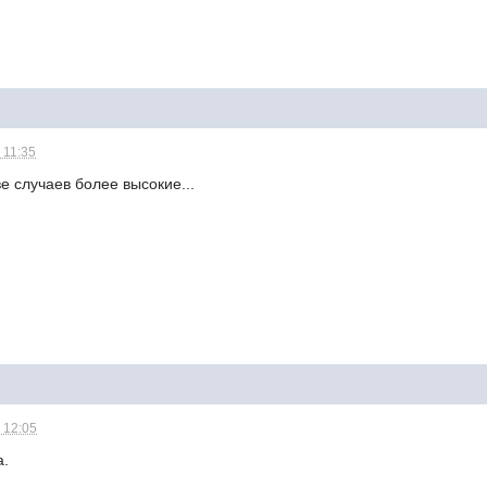
 11:35
е случаев более высокие...
 12:05
а.