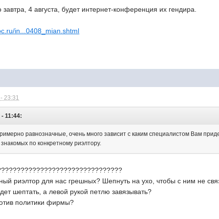
о завтра, 4 августа, будет интернет-конференция их гендира.
bc.ru/in...0408_mian.shtml
- 23:31
- 11:44:
римерно равнозначные, очень много зависит с каким специалистом Вам приде
 знакомых по конкретному риэлтору.
????????????????????????????????
ный риэлтор для нас грешных? Шепнуть на ухо, чтобы с ним не св
дет шептать, а левой рукой петлю завязывать?
ротив политики фирмы?