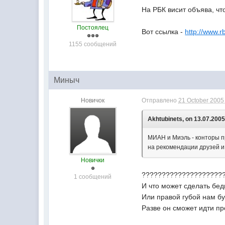
На РБК висит объява, чт
Постоялец
Вот ссылка -
http://www.r
1155 сообщений
Миныч
Новичок
Отправлено
21 October 2005 
Akhtubinets, on 13.07.2005 
МИАН и Миэль - конторы п
на рекомендации друзей и
Новички
????????????????????
1 сообщений
И что может сделать бед
Или правой губой нам бу
Разве он сможет идти п