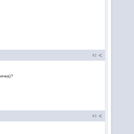
#2
ричка)?
#3