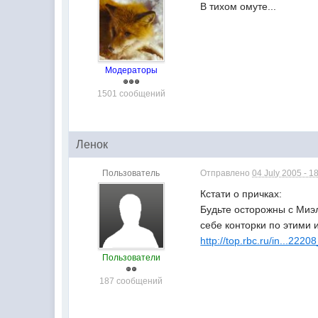
В тихом омуте...
Модераторы
1501 сообщений
Ленок
Пользователь
Отправлено
04 July 2005 - 1
Кстати о причках:
Будьте осторожны с Миэ
себе конторки по этими 
http://top.rbc.ru/in...222
Пользователи
187 сообщений