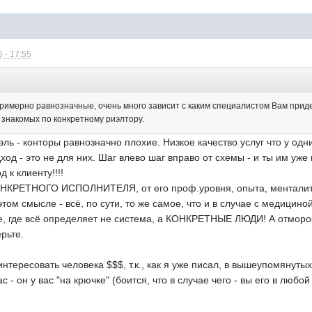
 - 17:55
римерно равнозначные, очень много зависит с каким специалистом Вам приде
 знакомых по конкретному риэлтору.
ь - конторы равнозначно плохие. Низкое качество услуг что у одних
од - это не для них. Шаг влево шаг вправо от схемы - и ты им уже
 к клиенту!!!!
КОНКРЕТНОГО ИСПОЛНИТЕЛЯ, от его проф.уровня, опыта, менталите
этом смысле - всё, по сути, то же самое, что и в случае с медицино
е, где всё определяет не система, а КОНКРЕТНЫЕ ЛЮДИ! А отмороз
рьте.
нтересовать человека $$$, т.к., как я уже писал, в вышеупомянуты
 - он у вас "на крючке" (боится, что в случае чего - вы его в люб