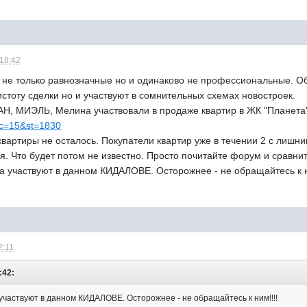
 18:42
е только равнозначные но и одинаково не профессиональные. Об
истоту сделки но и участвуют в сомнительных схемах новостроек.
Н, МИЭЛЬ, Мелина участвовали в продаже квартир в ЖК "Планета" 
pic=15&st=1830
вартиры не осталось. Покупатели квартир уже в течении 2 с лишни
ся. Что будет потом не известно. Просто почитайте форум и сравн
участвуют в данном КИДАЛОВЕ. Осторожнее - не обращайтесь к н
2:11
:42:
аствуют в данном КИДАЛОВЕ. Осторожнее - не обращайтесь к ним!!!!