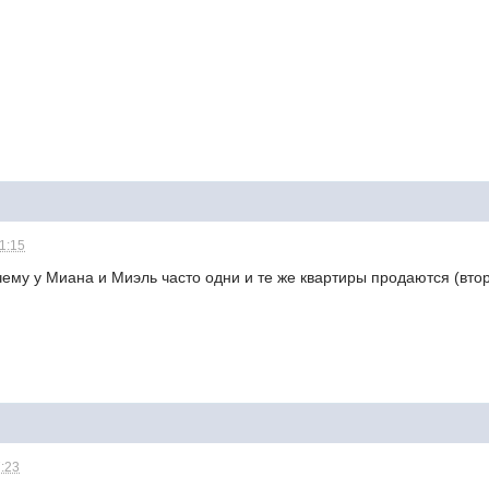
21:15
чему у Миана и Миэль часто одни и те же квартиры продаются (вто
7:23