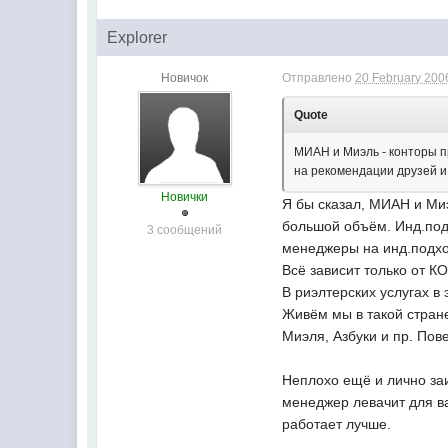
Explorer
Новичок
Отправлено
20 February 2006
Quote
МИАН и Миэль - конторы п
на рекомендации друзей и
Новички
Я бы сказал, МИАН и Миэл
большой объём. Инд.подх
3 сообщений
менеджеры на инд.подход
Всё зависит только от 
В риэлтерских услугах в 
Живём мы в такой стран
Миэля, Азбуки и пр. Пове
Неплохо ещё и лично заи
менеджер левачит для вас
работает лучше.