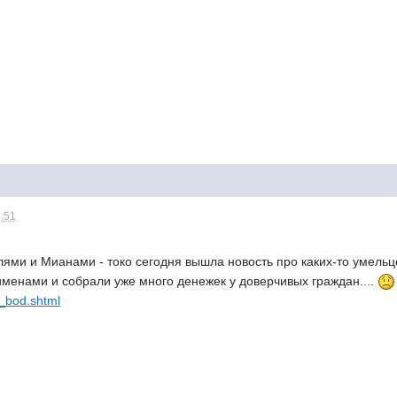
8:51
лями и Мианами - токо сегодня вышла новость про каких-то умельц
именами и собрали уже много денежек у доверчивых граждан....
08_bod.shtml