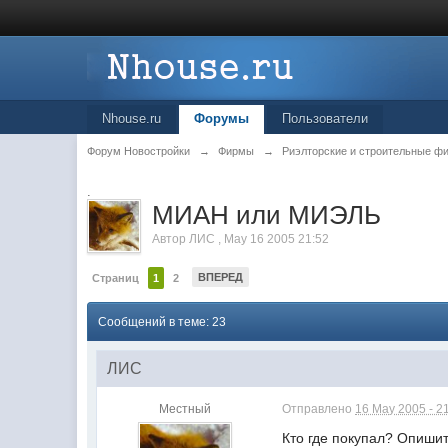
Nhouse.ru
Форумы
Пользователи
Форум Новостройки
→
Фирмы
→
Риэлторские и строительные ф
.
МИАН или МИЭЛЬ
Автор
ЛИС
,
May 16 2005 21:52
ВПЕРЕД
Страниц
1
2
Сообщений в теме: 23
ЛИС
Местный
Отправлено
16 May 2005 - 2
Кто где покупал? Опишит