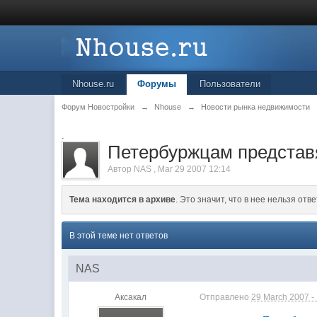
Nhouse.ru
Форумы
Пользователи
Форум Новостройки
→
Nhouse
→
Новости рынка недвижимости
.
Петербуржцам представ
Автор
NAS
,
Mar 29 2007 12:14
Тема находится в архиве
. Это значит, что в нее нельзя отве
В этой теме нет ответов
NAS
Аксакал
Отправлено
29 March 2007 -