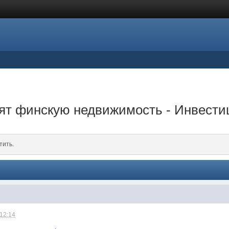
ят финскую недвижимость - Инвест
тить.
 12:14