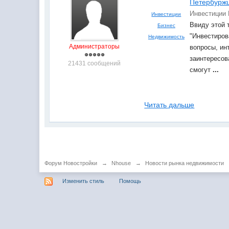
Петербурж
Инвестиции 
Инвестиции
Ввиду этой
Бизнес
"Инвестиров
Недвижимость
Администраторы
вопросы, ин
заинтересов
21431 сообщений
смогут
...
Читать дальше
Форум Новостройки
→
Nhouse
→
Новости рынка недвижимости
Изменить стиль
Помощь