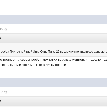
 10:29
5:
 добра Плиточный клей Unis Юнис Плюс 25 кг, кому нужно пишите, о цене дог
ко припер на своем горбу пару таких красных мешков, и неделю на
звонить если что? Можете в личку сбросить.
 22:56
5: