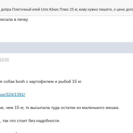
 добра Плиточный клей Unis Юнис Плюс 25 кг, кому нужно пишите, о цене дог
исала в личку.
 18:08
 собак bosh с картофелем и рыбой 15 кг.
gue/324/1391/
е, чем 15 кг, тк высыпала туда остатки из маленького мешка.
 так что стоит без надобности.