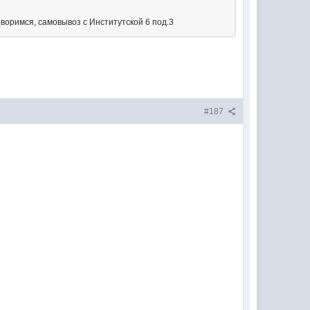
оворимся, самовывоз с Институтской 6 под.3
#187