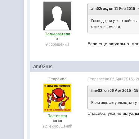
am02rus, on 11 Feb 2015 - 
Господа, ни у кого неболь
отпилю немного.
Пользователи
Если еще актуально, мог
9 сообщений
am02rus
Старожил
Отправлено
06 April 2015 - 2
tmv82, on 06 Apr 2015 - 15
Если еще актуально, могу 
Спасибо, уже не актуаль
Постоялец
2274 сообщений