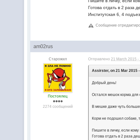
Пишите в личку, если ко
Готова отдать в 2 раза д
Институтская 6, 4 подъе
Сообщение отредактирова
am02rus
Старожил
Отправлено
21 March 2015 -
Assirster, on 21 Mar 2015 -
Добрый день!
Остался мешок корма для с
Постоялец
2274 сообщений
В мешке даже чуть больше,
Корм не подошел собаке, т
Пишите в личку, если кому
Готова отдать в 2 раза де