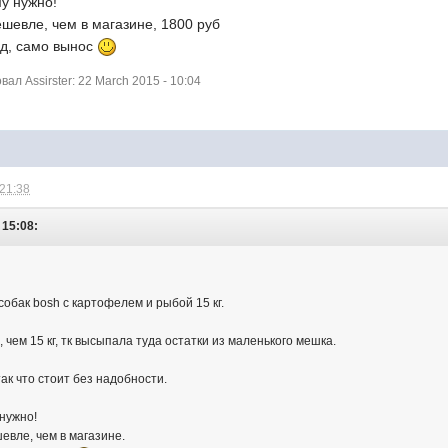
му нужно!
ешевле, чем в магазине, 1800 руб
зд, само вынос
л Assirster: 22 March 2015 - 10:04
 21:38
 15:08:
обак bosh с картофелем и рыбой 15 кг.
 чем 15 кг, тк высыпала туда остатки из маленького мешка.
ак что стоит без надобности.
 нужно!
шевле, чем в магазине.