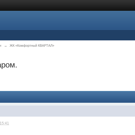
и
→
ЖК «Комфортный КВАРТАЛ»
аром.
 15:41