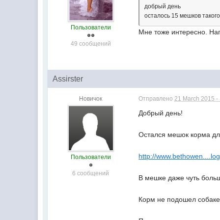
добрый день
осталось 15 мешков такого
Пользователи
Мне тоже интересно. Нап
49 сообщений
Assirster
Новичок
Отправлено
21 March 2015 -
Добрый день!
Остался мешок корма для
http://www.bethowen....lo
Пользователи
6 сообщений
В мешке даже чуть больш
Корм не подошел собаке,