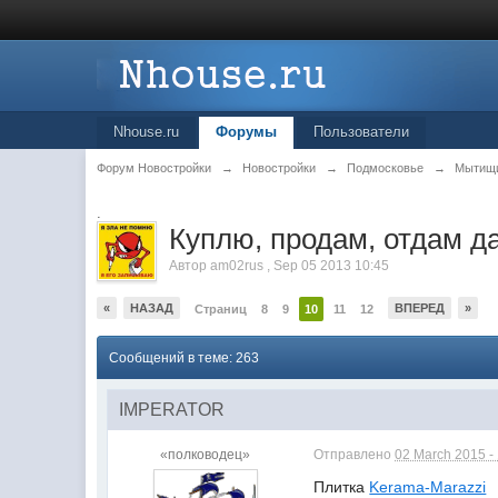
Nhouse.ru
Форумы
Пользователи
Форум Новостройки
→
Новостройки
→
Подмосковье
→
Мытищ
.
Куплю, продам, отдам д
Автор
am02rus
,
Sep 05 2013 10:45
«
НАЗАД
ВПЕРЕД
»
Страниц
8
9
10
11
12
Сообщений в теме: 263
IMPERATOR
«полководец»
Отправлено
02 March 2015 -
Плитка
Kerama-Marazzi