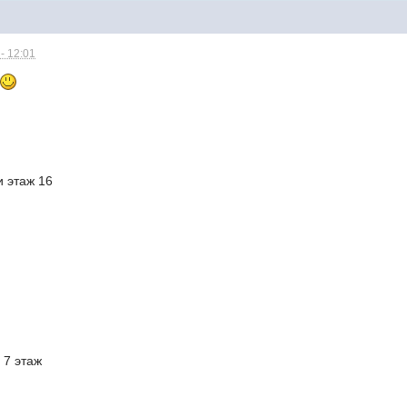
- 12:01
 и этаж 16
и 7 этаж