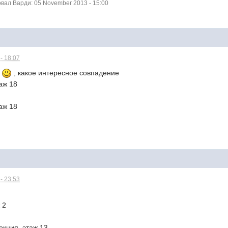
ал Варди: 05 November 2013 - 15:00
- 18:07
е
, какое интересное совпадение
таж 18
таж 18
- 23:53
 2
секция, этаж 13