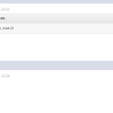
- 23:12
:43:
1, этаж 15
- 11:26