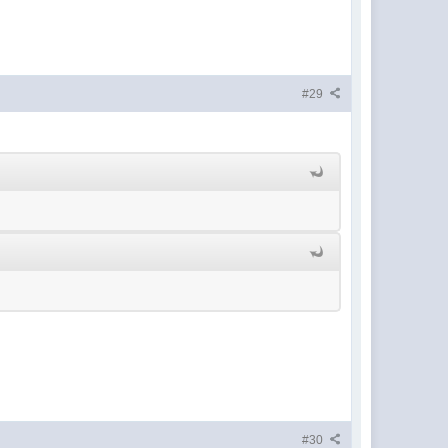
#29
#30