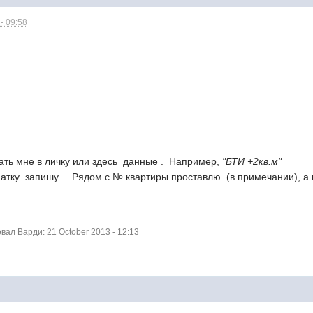
- 09:58
лать мне в личку или здесь данные . Например,
"БТИ +2кв.м"
тку запишу. Рядом с № квартиры проставлю (в примечании), а ц
ал Варди: 21 October 2013 - 12:13