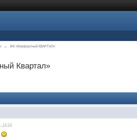
и
→
ЖК «Комфортный КВАРТАЛ»
ный Квартал»
- 16:24
е