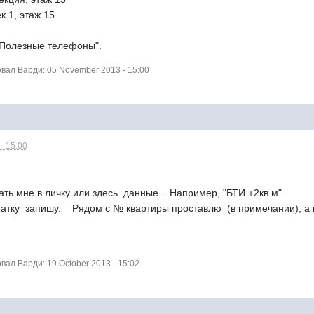
к.1, этаж 15
 Полезные телефоны".
ал Варди: 05 November 2013 - 15:00
- 15:00
ать мне в личку или здесь данные . Например, "БТИ +2кв.м"
тку запишу. Рядом с № квартиры проставлю (в примечании), а ц
ал Варди: 19 October 2013 - 15:02