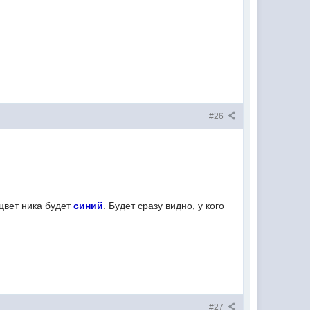
#26
вет ника будет
синий
. Будет сразу видно, у кого
#27