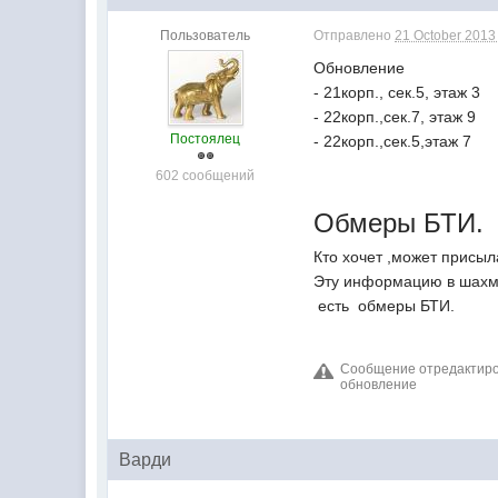
Пользователь
Отправлено
21 October 2013 
Обновление
- 21корп., сек.5, этаж 3
- 22корп.,сек.7, этаж 9
Постоялец
- 22корп.,сек.5,этаж 7
602 сообщений
Обмеры БТИ.
Кто хочет ,может присы
Эту информацию в шахма
есть обмеры БТИ.
Сообщение отредактиров
обновление
Варди