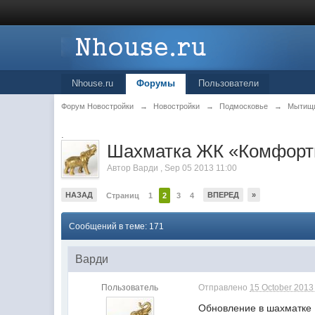
Nhouse.ru
Форумы
Пользователи
Форум Новостройки
→
Новостройки
→
Подмосковье
→
Мытищ
.
Шахматка ЖК «Комфорт
Автор
Варди
,
Sep 05 2013 11:00
НАЗАД
ВПЕРЕД
»
Страниц
1
2
3
4
Сообщений в теме: 171
Варди
Пользователь
Отправлено
15 October 2013 
Обновление в шахматк