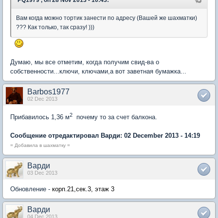
'PQ1979', on 28 Nov 2013 - 10:43:
Вам когда можно тортик занести по адресу (Вашей же шахматки)
??? Как только, так сразу! )))
Думаю, мы все отметим, когда получим свид-ва о
собственности...ключи, ключами,а вот заветная бумажка...
Barbos1977
02 Dec 2013
2
Прибавилось 1,36 м
почему то за счет балкона.
Сообщение отредактировал Варди: 02 December 2013 - 14:19
= Добавила в шахматку =
Варди
03 Dec 2013
Обновление -
корп.21,сек.3, этаж 3
Варди
04 Dec 2013