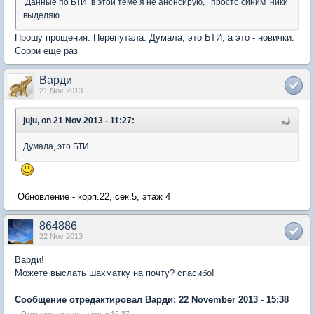
Данные по БТИ в этой теме я не анонсирую, просто синим ники
выделяю.
Прошу прощения. Перепутала. Думала, это БТИ, а это - новички.
Сорри еще раз
Варди
21 Nov 2013
juju, on 21 Nov 2013 - 11:27:
Думала, это БТИ
Обновление - корп.22, сек.5, этаж 4
864886
22 Nov 2013
Варди!
Можете выслать шахматку на почту? спасибо!
Сообщение отредактировал Варди: 22 November 2013 - 15:38
= Отправила на эл. адрес в 16:37=