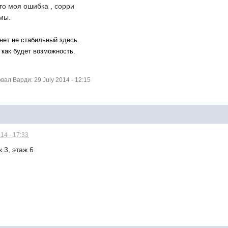
то моя ошибка , сорри
емы.
инет не стабильный здесь.
 как будет возможность.
л Варди: 29 July 2014 - 12:15
14 - 17:33
.3, этаж 6