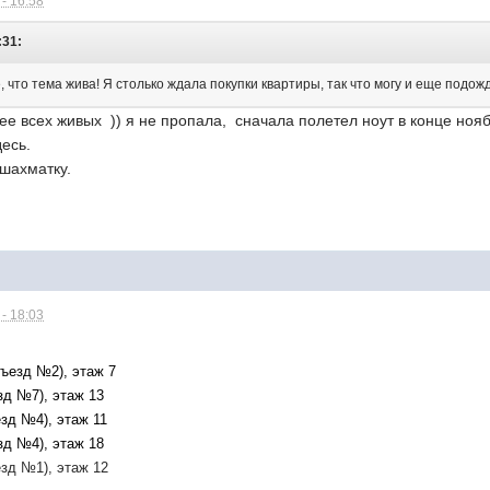
- 16:58
:31:
 что тема жива! Я столько ждала покупки квартиры, так что могу и еще подож
е всех живых )) я не пропала, сначала полетел ноут в конце нояб
десь.
 шахматку.
- 18:03
дъезд №2), этаж 7
езд №7), этаж 13
езд №4), этаж 11
езд №4), этаж 18
ъезд №1), этаж 12