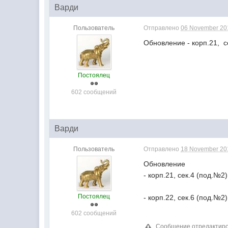
Варди
Пользователь
Отправлено
06 November 201
Обновление - корп.21, с
Постоялец
602 сообщений
Варди
Пользователь
Отправлено
18 November 201
Обновление
- корп.21, сек.4 (под.№2)
Постоялец
- корп.22, сек.6 (под.№2
602 сообщений
Сообщение отредактиров