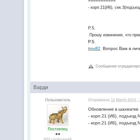
===========
- корп.21(И6), сек.3(подъе
P.S.
Прошу извинения, что при
P.S.
tmv82
Вопрос Вам в лич
Сообщение отредактиров
Варди
Пользователь
Отправлено
11 March 2015 -
Обновление в шахматке
- корп.21 (И6), подъезд 
- корп.21 (И6), подъезд 
Постоялец
602 сообщений