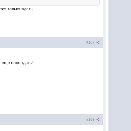
тся только ждать.
#167
 и еще подождать!
#168