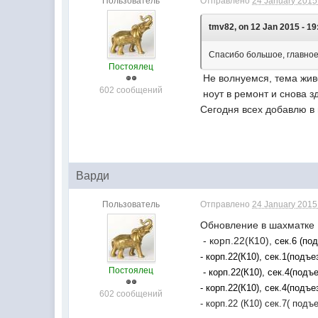
Пользователь
Отправлено
24 January 2015 
tmv82, on 12 Jan 2015 - 19
Спасибо большое, главное,
Постоялец
Не волнуемся, тема живе
602 сообщений
ноут в ремонт и снова з
Сегодня всех добавлю в
Варди
Пользователь
Отправлено
24 January 2015 
Обновление в шахматке
- корп.22(К10),
сек.6 (по
- корп.22(К10), сек.1(подъ
Постоялец
- корп.22(К10), сек.4(подъ
- корп.22(К10), сек.4(подъ
602 сообщений
- корп.22 (К10) сек.7( под