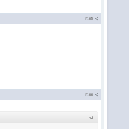
#165
#166