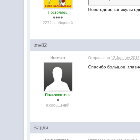
Новогодние каникулы одн
Постоялец
2274 сообщений
tmv82
Новичок
Отправлено
12 January 2015 
Спасибо большое, главно
Пользователи
9 сообщений
Варди