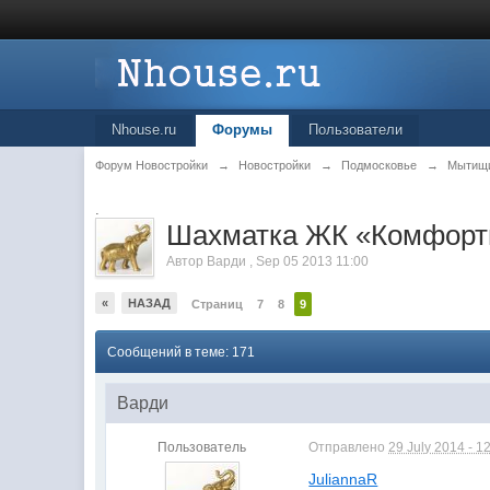
Nhouse.ru
Форумы
Пользователи
Форум Новостройки
→
Новостройки
→
Подмосковье
→
Мытищ
.
Шахматка ЖК «Комфорт
Автор
Варди
,
Sep 05 2013 11:00
«
НАЗАД
Страниц
7
8
9
Сообщений в теме: 171
Варди
Пользователь
Отправлено
29 July 2014 - 1
JuliannaR