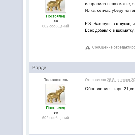
исправила в шахматке, э
№ кв. сейчас уберу из т
Постоялец
P.S. Нахожусь в отпуске, 
602 сообщений
Всех добавлю в шахматку,
Сообщение отредактирова
Варди
Пользователь
Отправлено
28 September 20
Обновление - корп.21,сек
Постоялец
602 сообщений