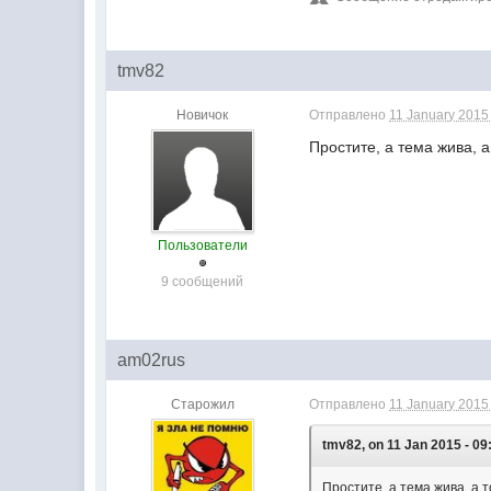
tmv82
Новичок
Отправлено
11 January 2015 
Простите, а тема жива, а
Пользователи
9 сообщений
am02rus
Старожил
Отправлено
11 January 2015 
tmv82, on 11 Jan 2015 - 09
Простите, а тема жива, а т