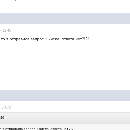
- 12:40
 то я отправила запрос 1 числа, ответа нет?!?!
- 21:36
:40:
о я отправила запрос 1 числа, ответа нет?!?!