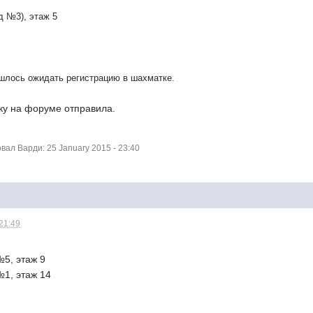
зд №3), этаж 5
шлось ожидать регистрацию в шахматке.
ку на форуме отправила.
ал Варди: 25 January 2015 - 23:40
 21:49
№5, этаж 9
№1, этаж 14