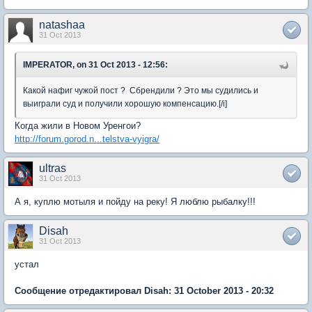
natashaa
31 Oct 2013
IMPERATOR, on 31 Oct 2013 - 12:56:
Какой нафиг чужой пост ? Сбрендили ? Это мы судились и
выиграли суд и получили хорошую компенсацию.[/i]
Когда жили в Новом Уренгои?
http://forum.gorod.n...telstva-vyigra/
ultras
31 Oct 2013
А я, куплю мотыля и пойду на реку! Я люблю рыбалку!!!
Disah
31 Oct 2013
устал
Сообщение отредактировал Disah: 31 October 2013 - 20:32