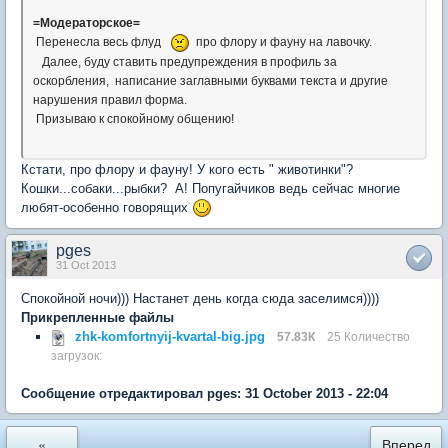
=Модераторское=
Перенесла весь флуд
про флору и фауну на лавочку.
Далее, буду ставить предупреждения в профиль за
оскорбления, написание заглавными буквами текста и другие
нарушения правил форма.
Призываю к спокойному общению!
Кстати, про флору и фауну! У кого есть " животинки"?
Кошки...собаки...рыбки? А! Попугайчиков ведь сейчас многие
любят-особенно говорящих
pges
31 Oct 2013
Спокойной ночи))) Настанет день когда сюда заселимся))))
Прикрепленные файлы
zhk-komfortnyij-kvartal-big.jpg
57.83К
25 Количество
загрузок:
Сообщение отредактировал pges: 31 October 2013 - 22:04
«
Вперед