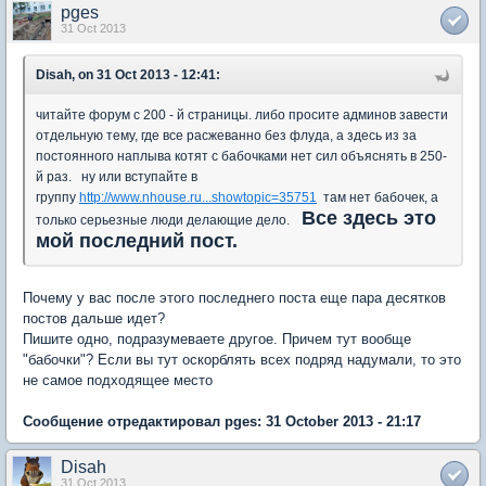
pges
31 Oct 2013
Disah, on 31 Oct 2013 - 12:41:
читайте форум с 200 - й страницы. либо просите админов завести
отдельную тему, где все расжеванно без флуда, а здесь из за
постоянного наплыва котят с бабочками нет сил объяснять в 250-
й раз. ну или вступайте в
группу
http://www.nhouse.ru...showtopic=35751
там нет бабочек, а
Все здесь это
только серьезные люди делающие дело.
мой последний пост.
Почему у вас после этого последнего поста еще пара десятков
постов дальше идет?
Пишите одно, подразумеваете другое. Причем тут вообще
"бабочки"? Если вы тут оскорблять всех подряд надумали, то это
не самое подходящее место
Сообщение отредактировал pges: 31 October 2013 - 21:17
Disah
31 Oct 2013