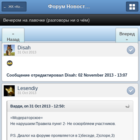
Форум Новостройки
← ЖК «Комфортный КВАРТАЛ»
Вечером на лавочке (разговоры ни о чём)
«
Вперед
Назад
»
Disah
31 Oct 2013
Сообщение отредактировал Disah: 02 November 2013 - 13:07
Lesendiy
31 Oct 2013
Варди, on 31 Oct 2013 - 12:50:
=Модераторское=
Не нарушаем Правила пункт 2- Не оскорбляем участников.
P.S. Диалог на форуме проявляется в
1)беседе, 2)споре,3)