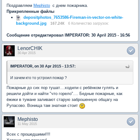
Поздравляем
Mephisto
с днем пожарника.
Прикрепленные файлы
depositphotos_7653586-Fireman-in-vector-on-white-
background.jpg
167.24К
6 Количество загрузок:
Сообщение отредактировал IMPERATOR: 30 April 2015 - 16:56
LenorCHIK
30 Apr 2015
IMPERATOR, on 30 Apr 2015 - 13:57:
И зачем кто то устроил пожар ?
Пожарные до сих пор тушат....ходили с ребёнком гулять и
решили дойти и найти "что горело".... Бедные пожарные, как
ёжики в тумане заливают старую заброшенную общагу на
Рупасово. Вонища там знатная стоит
Mephisto
11 May 2015
Всех с прошедшими!!!!