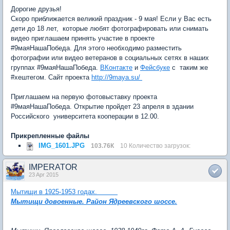
Дорогие друзья!
Скоро приближается великий праздник - 9 мая! Если у Вас есть
дети до 18 лет, которые любят фотографировать или снимать
видео приглашаем принять участие в проекте
#9маяНашаПобеда. Для этого необходимо разместить
фотографии или видео ветеранов в социальных сетях в наших
группах #9маяНашаПобеда.
ВКонтакте
и
Фейсбуке
с таким же
#хештегом. Сайт проекта
http://9maya.su/
Приглашаем на первую фотовыставку проекта
#9маяНашаПобеда. Открытие пройдет 23 апреля в здании
Российского университета кооперации в 12.00.
Прикрепленные файлы
IMG_1601.JPG
103.76К
10 Количество загрузок:
IMPERATOR
23 Apr 2015
Мытищи в 1925-1953 годах.
Мытищи довоенные. Район Ядреевского шоссе.