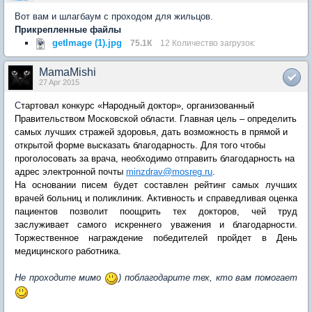
Вот вам и шлагбаум с проходом для жильцов.
Прикрепленные файлы
getImage (1).jpg
75.1К
12 Количество загрузок:
MamaMishi
27 Apr 2015
С
тартовал конкурс «Народный доктор», организованный
Правительством Московской области. Главная цель – определить
самых лучших стражей здоровья, дать возможность в прямой и
открытой форме высказать благодарность. Для того чтобы
проголосовать за врача, необходимо отправить благодарность на
адрес электронной почты
minzdrav
@
mosreg
.
ru
.
На основании писем будет составлен рейтинг самых лучших
врачей больниц и поликлиник. Активность и справедливая оценка
пациентов позволит поощрить тех докторов, чей труд
заслуживает самого искреннего уважения и благодарности.
Торжественное награждение победителей пройдет в День
медицинского работника.
Не проходите мимо
) поблагодарите тех, кто вам помогает