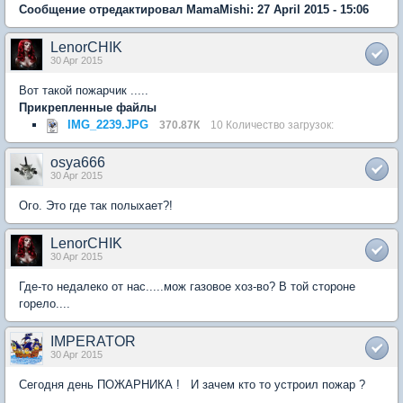
Сообщение отредактировал MamaMishi: 27 April 2015 - 15:06
LenorCHIK
30 Apr 2015
Вот такой пожарчик .....
Прикрепленные файлы
IMG_2239.JPG
370.87К
10 Количество загрузок:
osya666
30 Apr 2015
Ого. Это где так полыхает?!
LenorCHIK
30 Apr 2015
Где-то недалеко от нас.....мож газовое хоз-во? В той стороне
горело....
IMPERATOR
30 Apr 2015
Сегодня день ПОЖАРНИКА ! И зачем кто то устроил пожар ?