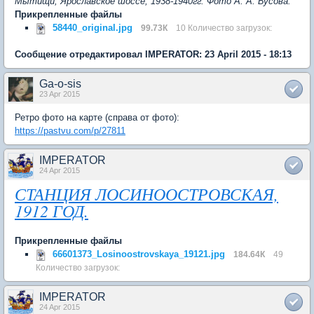
Мытищи, Ярославское шоссе, 1938-1940гг. Фото А. А. Бусова.
Прикрепленные файлы
58440_original.jpg
99.73К
10 Количество загрузок:
Сообщение отредактировал IMPERATOR: 23 April 2015 - 18:13
Ga-o-sis
23 Apr 2015
Ретро фото на карте (справа от фото):
https://pastvu.com/p/27811
IMPERATOR
24 Apr 2015
СТАНЦИЯ ЛОСИНООСТРОВСКАЯ,
1912 ГОД.
Прикрепленные файлы
66601373_Losinoostrovskaya_19121.jpg
184.64К
49
Количество загрузок:
IMPERATOR
24 Apr 2015