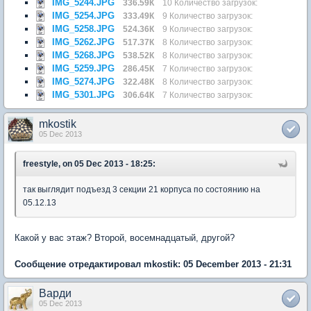
IMG_5244.JPG
336.59К
10 Количество загрузок:
IMG_5254.JPG
333.49К
9 Количество загрузок:
IMG_5258.JPG
524.36К
9 Количество загрузок:
IMG_5262.JPG
517.37К
8 Количество загрузок:
IMG_5268.JPG
538.52К
8 Количество загрузок:
IMG_5259.JPG
286.45К
7 Количество загрузок:
IMG_5274.JPG
322.48К
8 Количество загрузок:
IMG_5301.JPG
306.64К
7 Количество загрузок:
mkostik
05 Dec 2013
freestyle, on 05 Dec 2013 - 18:25:
так выглядит подъезд 3 секции 21 корпуса по состоянию на
05.12.13
Какой у вас этаж? Второй, восемнадцатый, другой?
Сообщение отредактировал mkostik: 05 December 2013 - 21:31
Варди
05 Dec 2013