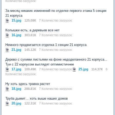
Количество загрузок:
За месяц никаких изменений по отделке первого этажа 5 секции
21 корпуса
15.jpg
125.08К
7 Количество загрузок:
Колышки есть, а деревьев все нет
16.jpg
303.61К
7 Количество загрузок:
Немного продвигается отделка 1 секции 21 корпуса
21.jpg
145.12К
7 Количество загрузок:
Дерево с сухими листьями на фоне недоделанного 21 корпуса...
Туи с 22 корпусом выглядят оптимистичнее
17.jpg
25.jpg
109.49К
7 Количество загрузок:
114.37К
6
Количество загрузок:
Ну хоть здесь травка растет
18.jpg
288.81К
7 Количество загрузок:
Труба дымит… хоть выше наших домов
20.jpg
122.31К
7 Количество загрузок: