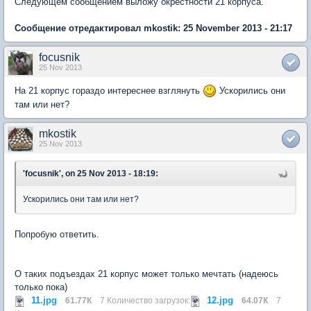
Следующем сообщением выложу окрестности 21 корпуса.
Сообщение отредактировал mkostik: 25 November 2013 - 21:17
focusnik
25 Nov 2013
На 21 корпус гораздо интереснее взглянуть
Ускорились они
там или нет?
mkostik
25 Nov 2013
'focusnik', on 25 Nov 2013 - 18:19:
Ускорились они там или нет?
Попробую ответить.
О таких подъездах 21 корпус может только мечтать (надеюсь
только пока)
11.jpg
12.jpg
61.77К
7 Количество загрузок:
64.07К
7