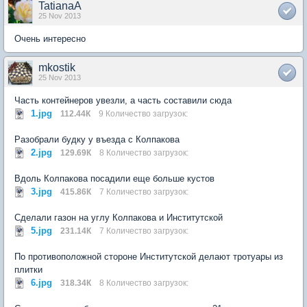
TatianaA
25 Nov 2013
Очень интересно
mkostik
25 Nov 2013
Часть контейнеров увезли, а часть составили сюда
1.jpg
112.44К
9 Количество загрузок:
Разобрали будку у въезда с Колпакова
2.jpg
129.69К
8 Количество загрузок:
Вдоль Колпакова посадили еще больше кустов
3.jpg
415.86К
7 Количество загрузок:
Сделали газон на углу Колпакова и Институтской
5.jpg
231.14К
7 Количество загрузок:
По противоположной стороне Институтской делают тротуары из
плитки
6.jpg
318.34К
8 Количество загрузок: