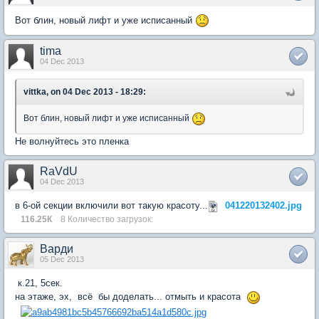
Вот блин, новый лифт и уже исписанный
tima
04 Dec 2013
vittka, on 04 Dec 2013 - 18:29:
Вот блин, новый лифт и уже исписанный
Не волнуйтесь это пленка
RaVdU
04 Dec 2013
в 6-ой секции включили вот такую красоту...
041220132402.jpg
116.25К
8 Количество загрузок:
Варди
05 Dec 2013
к.21, 5сек.
на этаже, эх, всё бы доделать... отмыть и красота