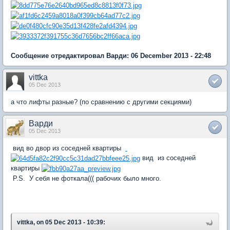
Сообщение отредактировал Варди: 06 December 2013 - 22:48
vittka
05 Dec 2013
а что лифты разные? (по сравнению с другими секциями)
Варди
05 Dec 2013
вид во двор из соседней квартиры
вид из соседней
квартиры
P.S. У себя не фоткала((( рабочих было много.
vittka, on 05 Dec 2013 - 10:39: