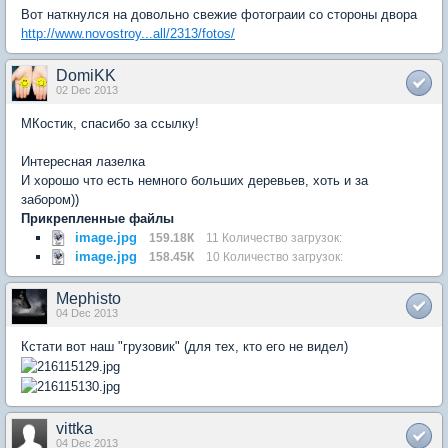
Вот наткнулся на довольно свежие фотограии со стороны двора
http://www.novostroy...all/2313/fotos/
DomiKK
02 Dec 2013
МКостик, спасибо за ссылку!
Интересная лазелка
И хорошо что есть немного больших деревьев, хоть и за
забором))
Прикрепленные файлы
image.jpg
159.18К
11 Количество загрузок:
image.jpg
158.45К
10 Количество загрузок:
Mephisto
04 Dec 2013
Кстати вот наш "грузовик" (для тех, кто его не видел)
vittka
04 Dec 2013