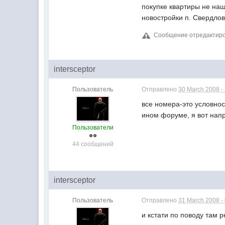
покупке квартиры не на
новостройки п. Свердлов
Сообщение отредактирова
intersceptor
Пользователь
Отправлено
30 March 2008 -
все номера-это условнос
ином форуме, я вот напр
Пользователи
44 сообщений
intersceptor
Пользователь
Отправлено
31 March 2008 -
и кстати по поводу там р