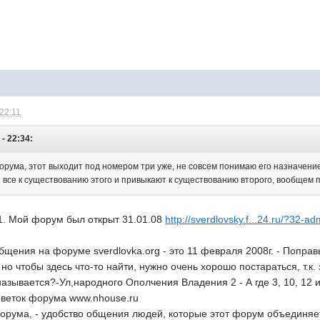
 22:11
 - 22:34:
орума, этот выходит под номером три уже, не совсем понимаю его назначение
 все к существованию этого и привыкают к существованию второго, вообщем 
1. Мой форум был открыт 31.01.08
http://sverdlovsky.f...24.ru/?32-ad
бщения на форуме sverdlovka.org - это 11 февраля 2008г. - Попра
но чтобы здесь что-то найти, нужно очень хорошо постараться, т.к.
называется?-Ул,народного Ополчения Владения 2 - А где 3, 10, 12 и
 веток форума www.nhouse.ru
рума, - удобство общения людей, которые этот форум объединяет.