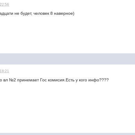
 22:56
адцати не будет, человек 8 наверное)
 18:21
то вл №2 принемает Гос комисия.Есть у кого инфо????