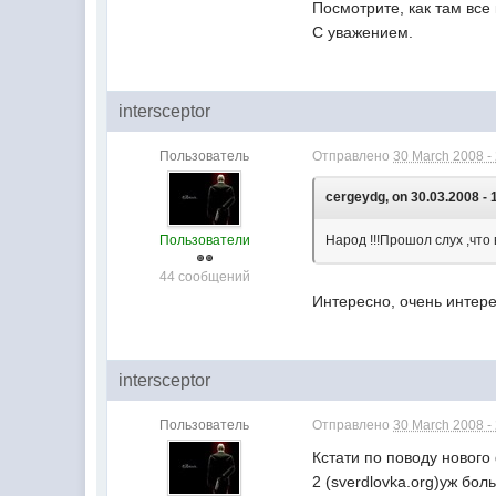
Посмотрите, как там все
С уважением.
intersceptor
Пользователь
Отправлено
30 March 2008 -
cergeydg, on 30.03.2008 - 
Пользователи
Народ !!!Прошол слух ,что
44 сообщений
Интересно, очень интере
intersceptor
Пользователь
Отправлено
30 March 2008 -
Кстати по поводу новог
2 (sverdlovka.org)уж бо