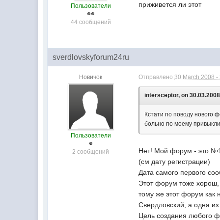
приживется ли этот
Пользователи
44 сообщений
sverdlovskyforum24ru
Новичок
Отправлено
30 March 2008 -
intersceptor, on 30.03.2008
Кстати по поводу нового ф
больно по моему привыкли
Пользователи
Нет! Мой форум - это №
2 сообщений
(см дату регистрации)
Дата самого первого соо
Этот форум тоже хорош, 
тому же этот форум как 
Свердловский, а одна из
Цель создания любого фо