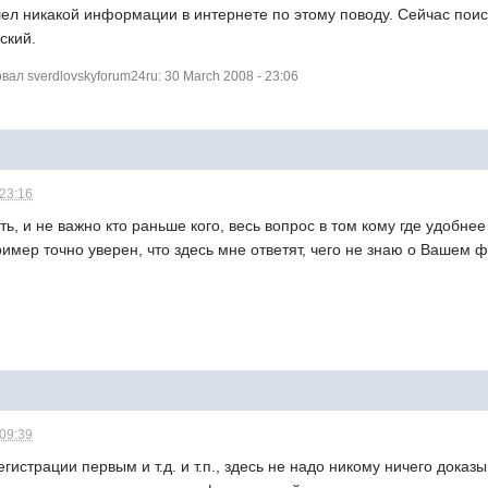
шел никакой информации в интернете по этому поводу. Сейчас поис
ский.
л sverdlovskyforum24ru: 30 March 2008 - 23:06
 23:16
ть, и не важно кто раньше кого, весь вопрос в том кому где удобне
имер точно уверен, что здесь мне ответят, чего не знаю о Вашем 
 09:39
егистрации первым и т.д. и т.п., здесь не надо никому ничего доказ