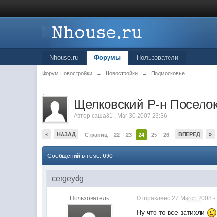
Nhouse.ru
Форумы
Пользователи
Форум Новостройки
→
Новостройки
→
Подмосковье
.
Щелковский Р-н Поселок
Автор
саша81
,
Mar 30 2007 23:36
«
НАЗАД
ВПЕРЕД
»
Страниц
22
23
24
25
26
Сообщений в теме: 690
cergeydg
Пользователь
Отправлено
27 March 2008 -
Ну что то все затихли