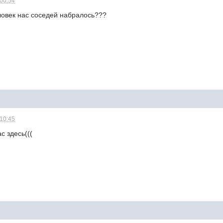
 00:54
ловек нас соседей набралось???
 10:45
с здесь(((