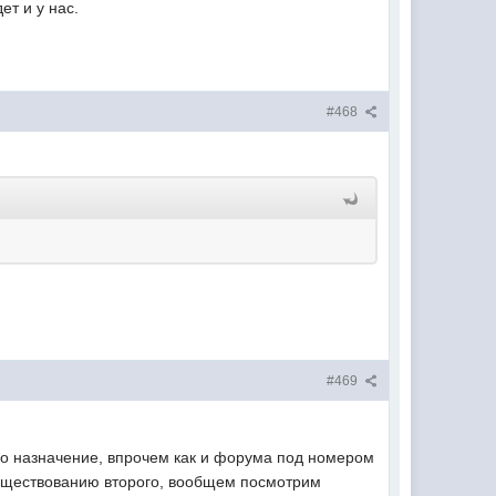
ет и у нас.
#468
#469
го назначение, впрочем как и форума под номером
 существованию второго, вообщем посмотрим