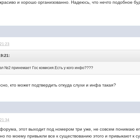
 красиво и хорошо организованно. Надеюсь, что нечто подобное буд
 21:23
19:21:
 вл №2 принемает Гос комисия.Есть у кого инфо????
сно, кто может подтвердить откуда слухи и инфа такая?
 21:34
о форума, этот выходит под номером три уже, не совсем понимаю е
льно по моему привыкли все к существованию этого и привыкают к