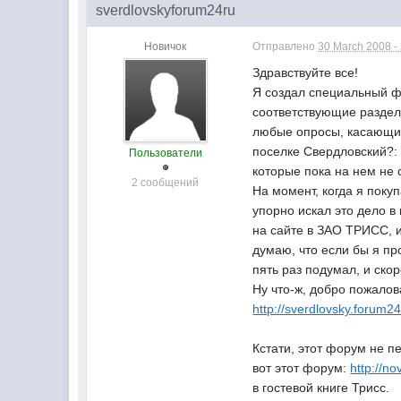
sverdlovskyforum24ru
Новичок
Отправлено
30 March 2008 -
Здравствуйте все!
Я создал специальный ф
соответствующие разделы
любые опросы, касающи
поселке Свердловский?
Пользователи
которые пока на нем не
2 сообщений
На момент, когда я покуп
упорно искал это дело в
на сайте в ЗАО ТРИСС, и
думаю, что если бы я пр
пять раз подумал, и скор
Ну что-ж, добро пожалов
http://sverdlovsky.forum24
Кстати, этот форум не п
вот этот форум:
http://n
в гостевой книге Трисс.