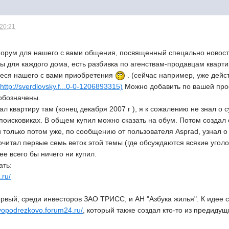
 20:21
орум для нашего с вами общения, посвященный спецально новост
 для каждого дома, есть разбивка по агенствам-продавцам кварти
еся нашего с вами приобретения
. (сейчас например, уже дейст
:
http://sverdlovsky.f...0-0-1206893315)
Можно добавить по вашей про
 обозначены.
ал квартиру там (конец декабря 2007 г ), я к сожалению не знал о 
 поисковиках. В общем купил можно сказать на обум. Потом создал 
 только потом уже, по сообщению от пользователя Asprad, узнал о 
очитал первые семь веток этой темы (где обсуждаются всякие уго
ее всего бы ничего ни купил.
ать:
.ru/
ервый, среди инвесторов ЗАО ТРИСС, и АН "Азбука жилья". К идее
ovopodrezkovo.forum24.ru/
, который также создал кто-то из предидущ