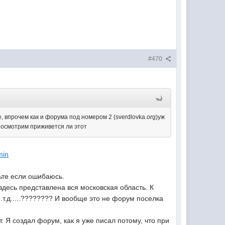
#470
, впрочем как и форума под номером 2 (sverdlovka.org)уж
посмотрим приживется ли этот
min
вьте если ошибаюсь.
 здесь представлена вся московская область. К
.т.д.....???????? И вообще это не форум поселка
 Я создал форум, как я уже писал потому, что при