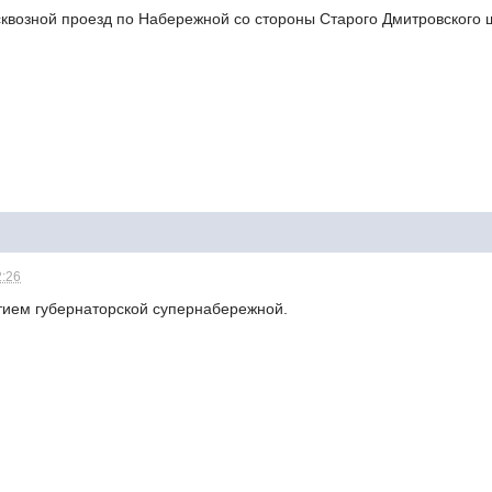
сквозной проезд по Набережной со стороны Старого Дмитровского 
2:26
ытием губернаторской супернабережной.