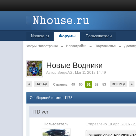
Nhouse.ru
Форумы
Пользователи
Форум Новостройки
→
Новостройки
→
Подмосковье
→
Долгоп
.
Новые Водники
Автор
SergeAS
,
Mar 11 2012 14:49
«
НАЗАД
ВПЕРЕД
»
Страниц
49
50
51
52
53
Сообщений в теме: 1173
ITDiver
Пользователь
Отправлено
10 April 2016 - 2
xEpypr, on 04 Apr 2016 - 1