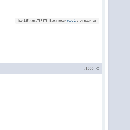
bax125, tania787878, Василиса и
еще 1
это нравится
#1006