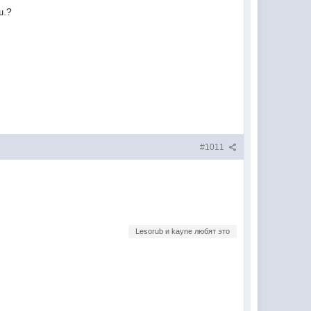
ш.?
#1011
Lesorub и kayne любят это