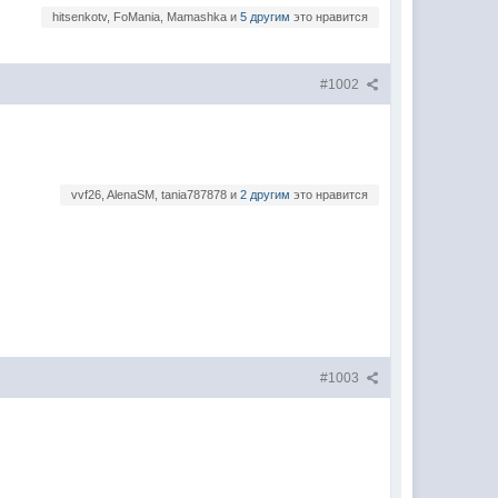
hitsenkotv, FoMania, Mamashka и
5 другим
это нравится
#1002
vvf26, AlenaSM, tania787878 и
2 другим
это нравится
#1003