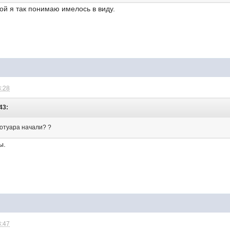
ой я так понимаю имелось в виду.
3:28
43:
отуара начали? ?
ы.
8:47