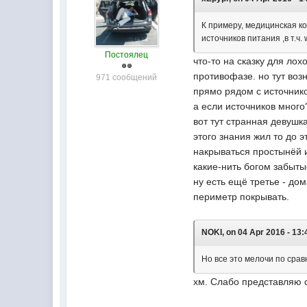
К примеру, медицинская к
источников питания ,в т.ч.
Постоялец
что-то на сказку для лох
противофазе. но тут возн
971 сообщений
прямо рядом с источнико
а если источников много?
вот тут странная девушк
этого знания жил то до 
накрываться простынёй и
какие-нить богом забыты
ну есть ещё третье - д
периметр покрывать.
NOKI, on 04 Apr 2016 - 13:
Но все это мелочи по срав
хм. Слабо представляю с