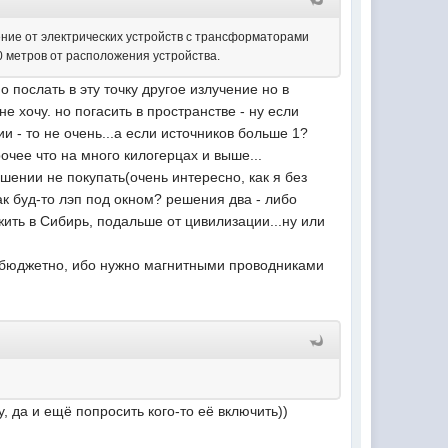
ение от электрических устройств с трансформаторами
 30 метров от расположения устройства.
о послать в эту точку другое излучение но в
е хочу. но погасить в пространстве - ну если
и - то не очень...а если источников больше 1?
рочее что на много килогерцах и выше...
ешении не покупать(очень интересно, как я без
ак буд-то лэп под окном? решения два - либо
ить в Сибирь, подальше от цивилизации...ну или
небюджетно, ибо нужно магнитными проводниками
, да и ещё попросить кого-то её включить))