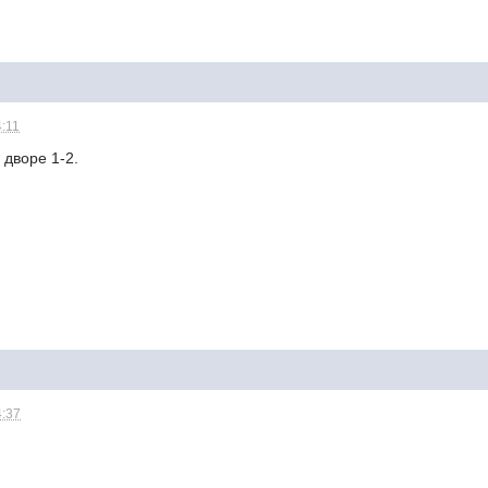
4:11
 дворе 1-2.
4:37