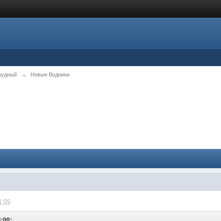
рудный
→
Новые Водники
1:05
4:00: