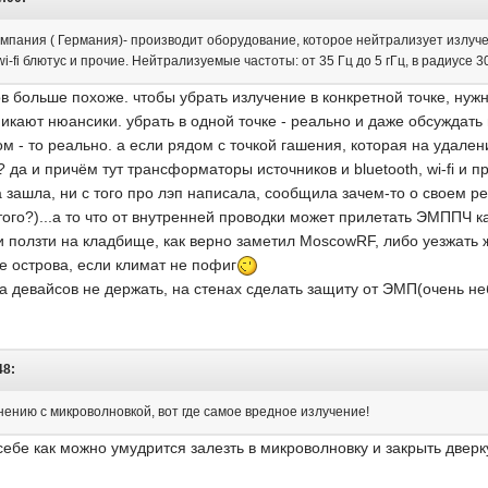
омпания ( Германия)- производит оборудование, которое нейтрализует излуч
 wi-fi блютус и прочие. Нейтрализуемые частоты: от 35 Гц до 5 гГц, в радиусе
ов больше похоже. чтобы убрать излучение в конкретной точке, нужн
икают нюансики. убрать в одной точке - реально и даже обсуждать н
м - то реально. а если рядом с точкой гашения, которая на удалени
 да и причём тут трансформаторы источников и bluetooth, wi-fi и п
а зашла, ни с того про лэп написала, сообщила зачем-то о своем р
этого?)...а то что от внутренней проводки может прилетать ЭМППЧ к
 ползти на кладбище, как верно заметил MoscowRF, либо уезжать ж
е острова, если климат не пофиг
ома девайсов не держать, на стенах сделать защиту от ЭМП(очень 
48:
нению с микроволновкой, вот где самое вредное излучение!
ебе как можно умудрится залезть в микроволновку и закрыть дверку