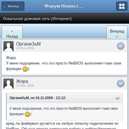
Форум Новостройки
← Мытищи, Сукромка 21
Локальная домовая сеть (Интернет)
«
Вперед
Назад
»
ОрганиЗьМ
16 Nov 2006
Жора
У меня подозрение, что это просто NetBIOS выполняет-таки свои
функции
)
Жора
16 Nov 2006
ОрганиЗьМ, on 16.11.2006 - 12:12:
У меня подозрение, что это просто NetBIOS выполняет-таки свои
функции
)
вряд ли файервол ругается на любую попытку подключения по
NetBios. Обычно просто запрещает работу с netbios(блокирует