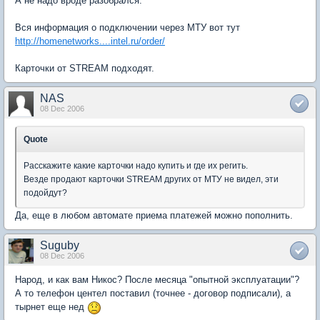
А не надо вроде разобрался.
Вся информация о подключении через МТУ вот тут
http://homenetworks....intel.ru/order/
Карточки от STREAM подходят.
NAS
08 Dec 2006
Quote
Расскажите какие карточки надо купить и где их регить.
Везде продают карточки STREAM других от МТУ не видел, эти
подойдут?
Да, еще в любом автомате приема платежей можно пополнить.
Suguby
08 Dec 2006
Народ, и как вам Никос? После месяца "опытной эксплуатации"?
А то телефон центел поставил (точнее - договор подписали), а
тырнет еще нед