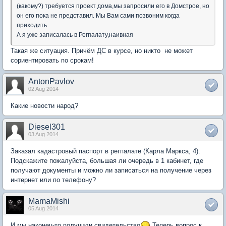
(какому?) требуется проект дома,мы запросили его в Домстрое, но
он его пока не представил. Мы Вам сами позвоним когда
приходить.
А я уже записалась в Регпалату,наивная
Такая же ситуация. Причём ДС в курсе, но никто не может
сориентировать по срокам!
AntonPavlov
02 Aug 2014
Какие новости народ?
Diesel301
03 Aug 2014
Заказал кадастровый паспорт в регпалате (Карла Маркса, 4).
Подскажите пожалуйcта, большая ли очередь в 1 кабинет, где
получают документы и можно ли записаться на получение через
интернет или по телефону?
MamaMishi
05 Aug 2014
И мы наконец-то получили свидетельство
Теперь вопрос к