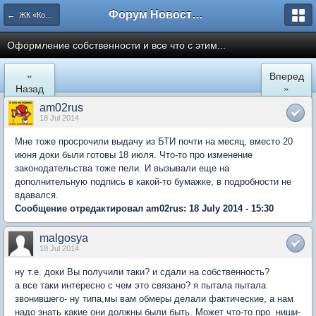
Форум Новостройки
← ЖК «Комфортный КВАРТАЛ»
Оформление собственности и все что с этим...
«
Вперед
Назад
»
am02rus
18 Jul 2014
Мне тоже просрочили выдачу из БТИ почти на месяц, вместо 20
июня доки были готовы 18 июля. Что-то про изменение
законодательства тоже пели. И вызывали еще на
дополнительную подпись в какой-то бумажке, в подробности не
вдавался.
Сообщение отредактировал am02rus: 18 July 2014 - 15:30
malgosya
18 Jul 2014
ну т.е. доки Вы получили таки? и сдали на собственность?
а все таки интересно с чем это связано? я пытала пытала
звонившего- ну типа,мы вам обмеры делали фактические, а нам
надо знать какие они должны были быть. Может что-то про ниши-