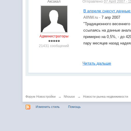
Аксакал
Отправлено
07 April 2007 - 1
В апреле снесут дачные
AllNW.ru -
7 апр 2007
"Традиционного весеннего 
ссылаясь на данные анали
Администраторы
примерно на 0,5%, - до 42
пару месяцев назад надея
21431 сообщений
Читать дальше
Форум Новостройки
→
Nhouse
→
Новости рынка недвижимости
Изменить стиль
Помощь