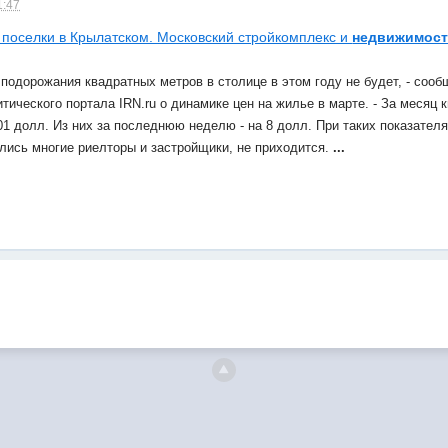
1:47
 поселки в Крылатском. Московский стройкомплекс и
недвижимос
подорожания квадратных метров в столице в этом году не будет, - сооб
тического портала IRN.ru о динамике цен на жилье в марте. - За месяц 
01 долл. Из них за последнюю неделю - на 8 долл. При таких показател
лись многие риелторы и застройщики, не приходится.
...