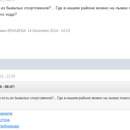
о из бывалых спортсменов?... Где в нашем районе можно на лыжах 
ого хода?
вал ZENAZENA: 14 December 2014 - 14:23
4 - 11:59
 - 08:47:
о есть из бывалых спортсменов?... Где в нашем районе можно на лыжах покат
 канале
стуха
лебниково