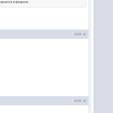
ткроются в феврале.
#205
#206