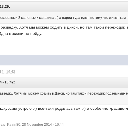
 13:29:
кресток и 2 маленьких магазина :-) а народ туда идет, потому что живет там :-
 разведку. Хотя мы можем ходить в Дикси, но там такой переходик
дна в жизни не пойду.
4 - 16:43
 - 13:42:
азведку. Хотя мы можем ходить в Дикси, но там такой переходик подземный- 
кскурсию устрою :-) все-таки родилась там :-) а особенно красиво-
ал Katrin80: 28 November 2014 - 16:44