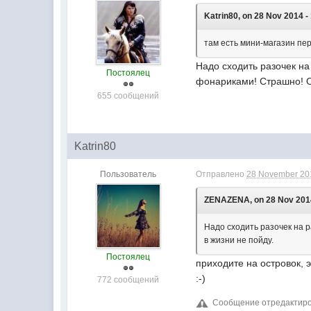
Katrin80, on 28 Nov 2014 -
там есть мини-магазин пере
Надо сходить разочек на
Постоялец
фонариками! Страшно! О
655 сообщений
Katrin80
Пользователь
Отправлено
28 November 201
ZENAZENA, on 28 Nov 2014
Надо сходить разочек на р
в жизни не пойду.
Постоялец
приходите на островок, э
:-)
772 сообщений
Сообщение отредактиров