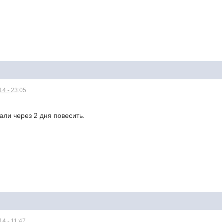
4 - 23:05
али через 2 дня повесить.
4 - 11:47