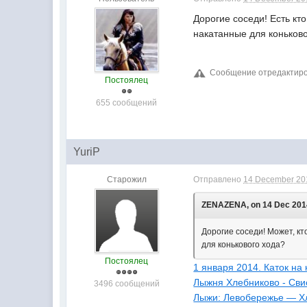
Дорогие соседи! Есть кт
накатанные для коньков
Сообщение отредактиро
Постоялец
655 сообщений
YuriP
Старожил
Отправлено
14 December 201
ZENAZENA, on 14 Dec 2014
Дорогие соседи! Может, кт
для конькового хода?
Постоялец
1 января 2014. Каток на
Лыжня Хлебниково - Сви
3496 сообщений
Лыжи: Левобережье — Х