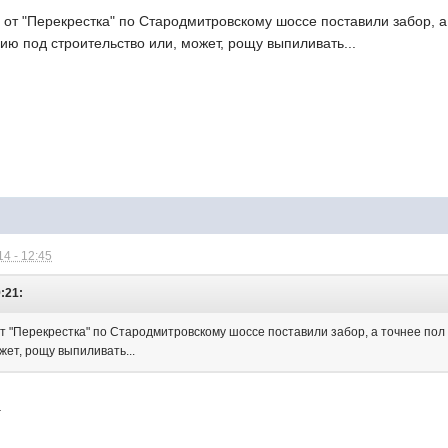
 от "Перекрестка" по Стародмитровскому шоссе поставили забор, а 
ию под строительство или, может, рощу выпиливать...
4 - 12:45
9:21:
т "Перекрестка" по Стародмитровскому шоссе поставили забор, а точнее пол 
жет, рощу выпиливать...
.