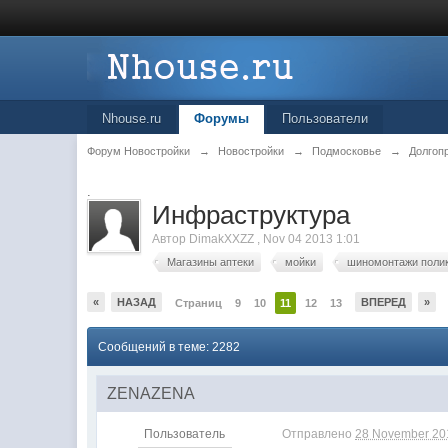
Nhouse.ru
Форумы
Пользователи
Форум Новостройки
→
Новостройки
→
Подмосковье
→
Долгоп
.
Инфраструктура
Автор
DimakXXZZ
,
Nov 04 2013 1:01
Магазины аптеки
мойки
шиномонтажи поли
«
НАЗАД
ВПЕРЕД
»
Страниц
9
10
11
12
13
Сообщений в теме: 2282
ZENAZENA
Пользователь
Отправлено
28 November 201