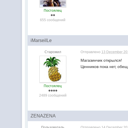
Постоялец
655 сообщений
iMarseilLe
Старожил
Отправлено
13 December 201
Магазинчик открылся!
Ценников пока нет, обещ
Постоялец
2489 сообщений
ZENAZENA
Пользователь
Отправлено
14 December 201