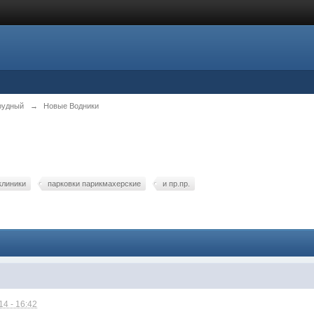
рудный
→
Новые Водники
клиники
парковки парикмахерские
и пр.пр.
4 - 16:42