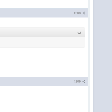
#208
#209