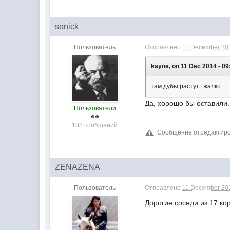
sonick
Пользователь
Отправлено
11 December 201
kayne, on 11 Dec 2014 - 09
там дубы растут...жалко...
Да, хорошо бы оставили.
Пользователи
188 сообщений
Сообщение отредактиров
ZENAZENA
Пользователь
Отправлено
11 December 201
Дорогие соседи из 17 к