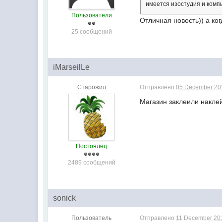
имеется изостудия и комп
Пользователи
Отличная новость)) а ко
25 сообщений
iMarseilLe
Старожил
Отправлено
05 December 201
Магазин заклеили наклей
Постоялец
2489 сообщений
sonick
Пользователь
Отправлено
11 December 201