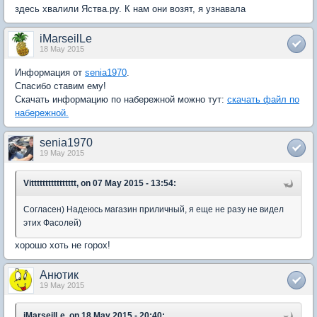
здесь хвалили Яства.ру. К нам они возят, я узнавала
iMarseilLe
18 May 2015
Информация от
senia1970
.
Спасибо ставим ему!
Скачать информацию по набережной можно тут:
скачать файл по
набережной.
senia1970
19 May 2015
Vitttttttttttttttt, on 07 May 2015 - 13:54:
Согласен) Надеюсь магазин приличный, я еще не разу не видел
этих Фасолей)
хорошо хоть не горох!
Анютик
19 May 2015
iMarseilLe, on 18 May 2015 - 20:40: