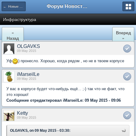
Форум Новостройки
← Новые Водники
Инфраструктура
«
Вперед
Назад
»
OLGAVKS
09 May 2015
Уф
) пронесло. Хорошо, когда рядом , но не в твоем корпусе
iMarseilLe
09 May 2015
У вас в корпусе будет что-нибудь ещё... ;-) так что не факт, что
это хорошо!
Сообщение отредактировал iMarseilLe: 09 May 2015 - 09:06
Ketty
09 May 2015
OLGAVKS, on 09 May 2015 - 03:30: