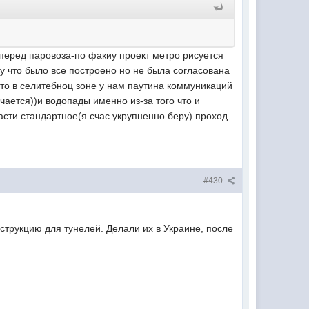
вперед паровоза-по факиу проект метро рисуется
му что было все построено но не была согласована
то в селитебноц зоне у нам паутина коммуникаций
учается))и водопады именно из-за того что и
асти стандартное(я счас укрупненно беру) проход
#430
нструкцию для тунелей. Делали их в Украине, после