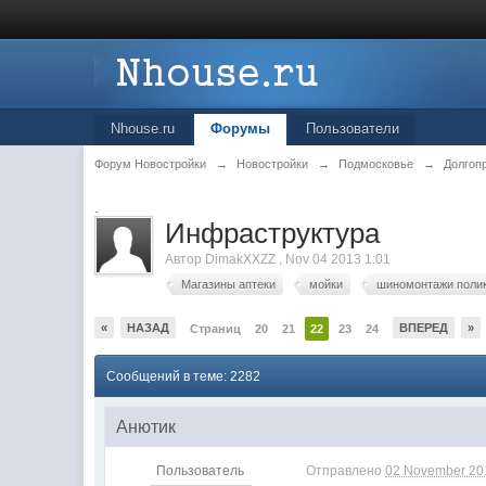
Nhouse.ru
Форумы
Пользователи
Форум Новостройки
→
Новостройки
→
Подмосковье
→
Долгоп
.
Инфраструктура
Автор
DimakXXZZ
,
Nov 04 2013 1:01
Магазины аптеки
мойки
шиномонтажи поли
«
НАЗАД
ВПЕРЕД
»
Страниц
20
21
22
23
24
Сообщений в теме: 2282
Анютик
Пользователь
Отправлено
02 November 201