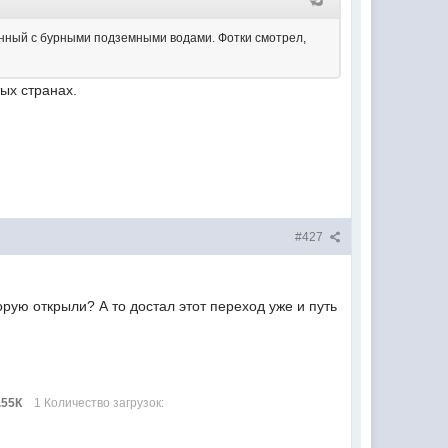
анный с бурными подземными водами. Фотки смотрел,
ых странах.
#427
рую открыли? А то достал этот переход уже и путь
.55К
1 Количество загрузок: