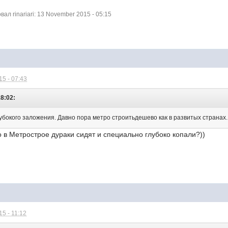
л rinariari: 13 November 2015 - 05:15
5 - 07:43
18:02:
убокого заложения. Давно пора метро строитьдешево как в развитых странах.
о в Метрострое дураки сидят и специально глубоко копали?))
5 - 11:12