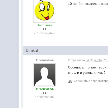
10 ноября сказали откро
Постоялец
751 сообщений
Dimkat
Пользователь
Отправлено
04 November 201
Соседи, а что там твори
снесли и успокоились ?!
Сообщение отредактиров
Пользователи
42 сообщений