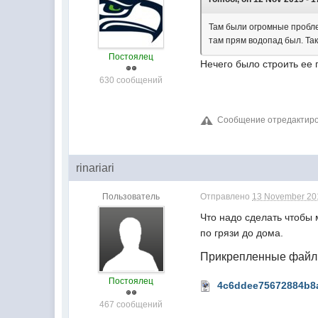
Там были огромные пробле
там прям водопад был. Так
Постоялец
Нечего было строить ее 
630 сообщений
Сообщение отредактиров
rinariari
Пользователь
Отправлено
13 November 201
Что надо сделать чтобы 
по грязи до дома.
Прикрепленные фай
Постоялец
4c6ddee75672884b8
467 сообщений