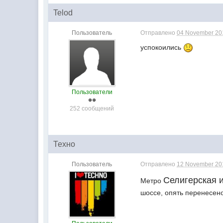
Telod
Пользователь
Отправлено
04 November 201
успокоились
Пользователи
252 сообщений
Техно
Пользователь
Отправлено
12 November 201
Селигерская 
Метро
шоссе, опять перенесено