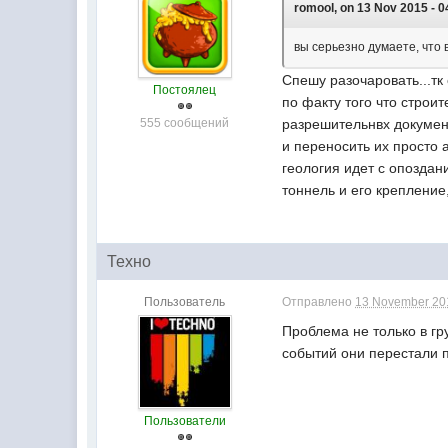
romool, on 13 Nov 2015 - 0
вы серьезно думаете, что 
Спешу разочаровать...тк
Постоялец
по факту того что строи
555 сообщений
разрешительнвх докумен
и переносить их просто а
геология идет с опоздан
тоннель и его крепление
Техно
Пользователь
Отправлено
13 November 201
Проблема не только в гр
событий они перестали 
Пользователи