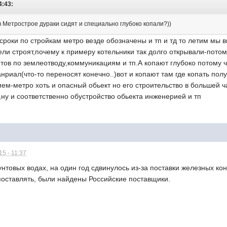
4:43:
в Метрострое дураки сидят и специально глубоко копали?))
 сроки по стройкам метро везде обозначены и тп и тд то летим мы 
тели строят,почему к примеру котельники так долго открывали-пото
тов по землеотводу,коммуникациям и тп.А копают глубоко потому ч
нриал(что-то переносят конечно..)вот и копают там где копать пол
ием-метро хоть и опасный обьект но его строительство в большей ч
,ну и соответственно обустройство обьекта инженерией и тп
5 - 11:37
унтовых водах, на один год сдвинулось из-за поставки железных ко
поставлять, были найдены Российские поставщики.