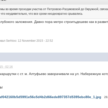
мы во время проходки участка от Петровско-Разумовской до Окружной, связ
 что неудивительно, что все сроки неоднократно срывались
глубокого заложения. Давно пора метро строитьдешево как в развит
ал Serhioo: 12 November 2015 - 22:52
5 - 02:16
маршрутки с ст. м. Алтуфьево заворачивали на ул. Набережную кото
лы
af042160b5d5991e56c5d4b2d66ede897357d5395ebc80e_1.jpg
28