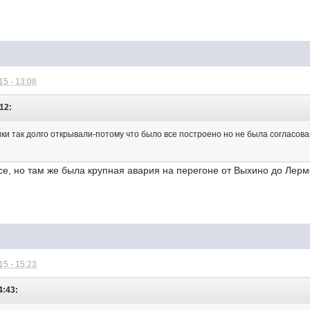
5 - 13:08
12:
ики так долго открывали-потому что было все построено но не была согласо
се, но там же была крупная авария на перегоне от Выхино до Лерм
5 - 15:23
4:43: