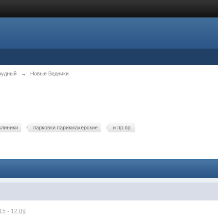
рудный
→
Новые Водники
клиники
парковки парикмахерские
и пр.пр.
5 - 12:09