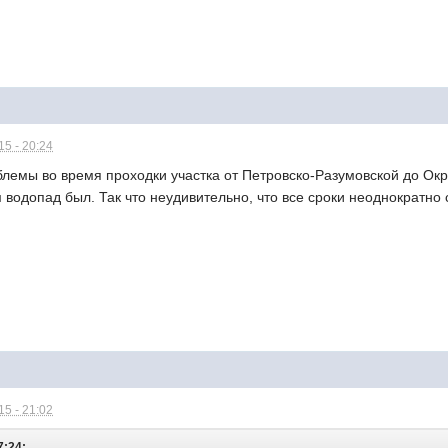
5 - 20:24
лемы во время проходки участка от Петровско-Разумовской до Ок
 водопад был. Так что неудивительно, что все сроки неоднократно
5 - 21:02
7:24: