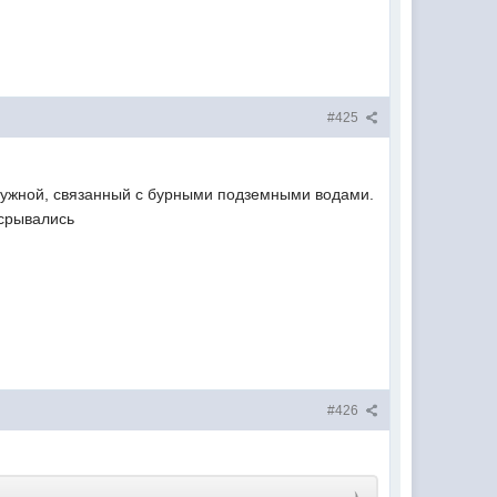
#425
ружной, связанный с бурными подземными водами.
 срывались
#426