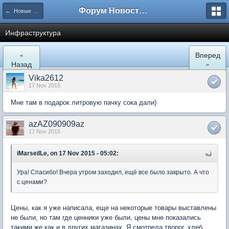
Форум Новостройки
← Новые Водники
Инфраструктура
«
Вперед
Назад
»
Vika2612
17 Nov 2015
Мне там в подарок литровую пачку сока дали)
azAZ090909az
17 Nov 2015
iMarseilLe, on 17 Nov 2015 - 05:02:
Ура! Спасибо! Вчера утром заходил, ещё все было закрыто. А что
с ценами?
Цены, как я уже написала, еще на некоторые товары выставлены
не были, но там где ценники уже были, цены мне показались
такими же как и в других магазинах. Я смотрела творог, хлеб,