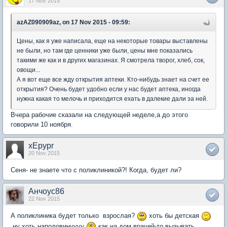
17 Nov 2015
azAZ090909az, on 17 Nov 2015 - 09:59:
Цены, как я уже написала, еще на некоторые товары выставлены
не были, но там где ценники уже были, цены мне показались
такими же как и в других магазинах. Я смотрела творог, хлеб, сок,
овощи...
А я вот еще все жду открытия аптеки. Кто-нибудь знает на счет ее
открытия? Очень будет удобно если у нас будет аптека, иногда
нужна какая то мелочь и приходится ехать в далекие дали за ней.
Вчера рабочие сказали на следующей неделе,а до этого
говорили 10 ноября.
xEpypr
20 Nov 2015
Сеня- не знаете что с поликлиникой?! Когда, будет ли?
Анчоус86
22 Nov 2015
А поликлиника будет только взрослая?
хоть бы детская
ну хоть наполовинуууу
как на дом врачей-то вызывать...