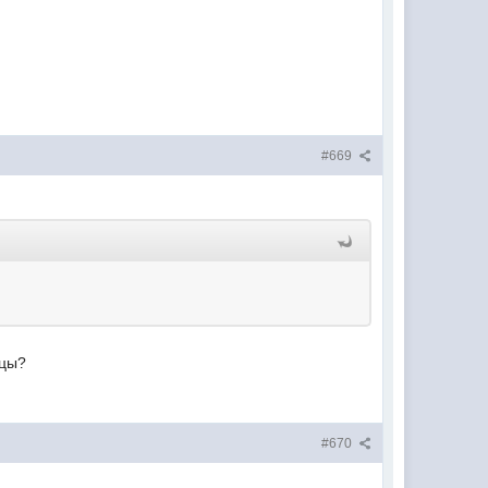
#669
ицы?
#670