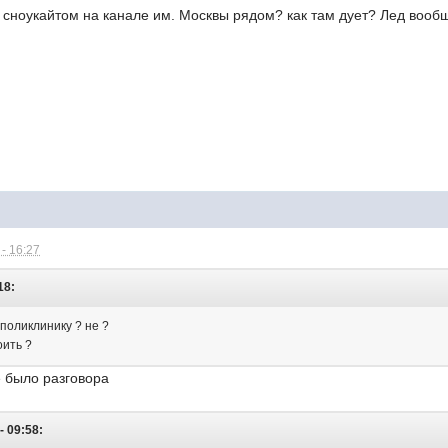
 сноукайтом на канале им. Москвы рядом? как там дует? Лед вооб
- 16:27
18:
 поликлинику ? не ?
оить ?
е было разговора
- 09:58: