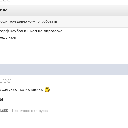
9:36:
орд и тоже давно хочу попробовать
т/серф клубов и школ на пироговке
енду кайт
- 20:32
 детскую поликлинику.
лы
1.65К
1 Количество загрузок: