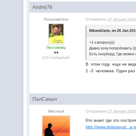
Andrej76
Пользователь
Отправлено
27 January 2016 
NikandJane, on 26 Jan 2016
+1 к вопросу)))
Постоялец
Давно хочу попробовать ))
Есть сноуборд. Где можно 
619 сообщений
В этом году еще не вид
2 -3 человека. Один раз
ПалСаныч
Местный
Отправлено
27 January 2016 
Кто знает где это постро
http://www.dolgoprud...a-