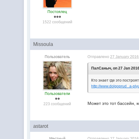
Постоялец
1522 сообщений
Missoula
Пользователь
Отправлено
27 January 2016 
ПалСаныч, on 27 Jan 2016 
Кто знает где это построят
http://www.dolgoprud...a-pl
Пользователи
Может это тот бассейн, 
223 сообщений
astarot
Местный
Отправлено
27 January 2016 