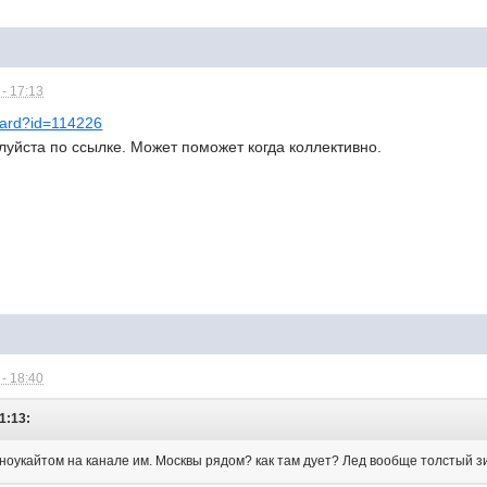
- 17:13
Card?id=114226
уйста по ссылке. Может поможет когда коллективно.
- 18:40
1:13:
сноукайтом на канале им. Москвы рядом? как там дует? Лед вообще толстый 