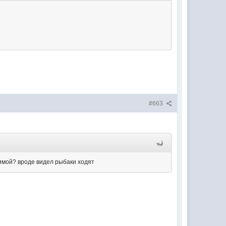
#663
зимой? вроде видел рыбаки ходят