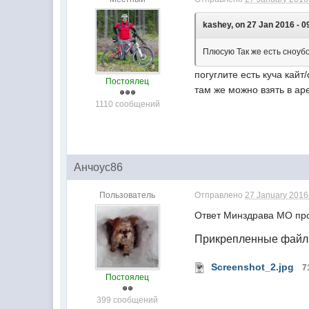
kashey, on 27 Jan 2016 - 0
Плюсую Так же есть сноуб
погуглите есть куча кай
Постоялец
там же можно взять в ар
1110 сообщений
Анчоус86
Пользователь
Отправлено
27 January 2016 
Ответ Минздрава МО про
Прикрепленные фай
Screenshot_2.jpg
7
Постоялец
399 сообщений