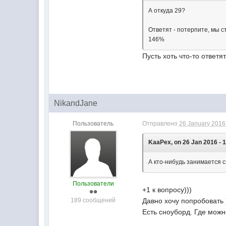
А откуда 29?
Ответят - потерпите, мы ст
146%
Пусть хоть что-то ответя
NikandJane
Пользователь
Отправлено
26 January 2016 
KaaPex, on 26 Jan 2016 - 1
А кто-нибудь занимается 
Пользователи
+1 к вопросу)))
189 сообщений
Давно хочу попробовать 
Есть сноуборд. Где можн