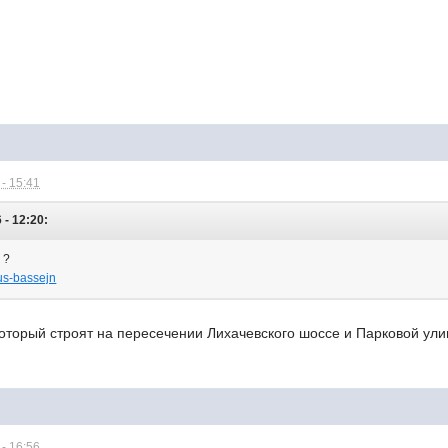
- 15:41
- 12:20:
 ?
yus-bassejn
который строят на пересечении Лихачевского шоссе и Парковой ул
- 16:56