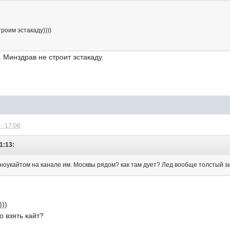
роим эстакаду))))
т. Минздрав не строит эстакаду.
- 17:06
1:13:
сноукайтом на канале им. Москвы рядом? как там дует? Лед вообще толстый 
)))
о взять кайт?