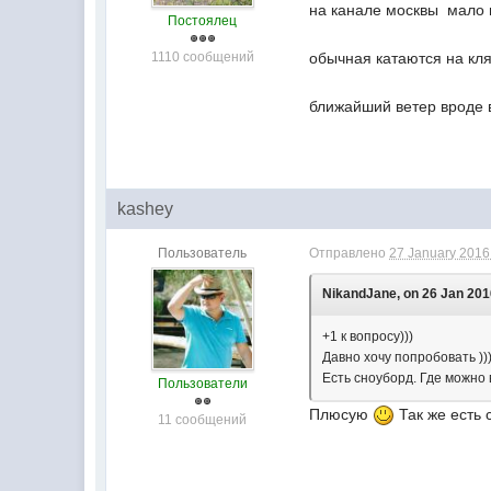
на канале москвы мало м
Постоялец
1110 сообщений
обычная катаются на кл
ближайший ветер вроде 
kashey
Пользователь
Отправлено
27 January 2016 
NikandJane, on 26 Jan 2016
+1 к вопросу)))
Давно хочу попробовать ))
Есть сноуборд. Где можно 
Пользователи
Плюсую
Так же есть 
11 сообщений