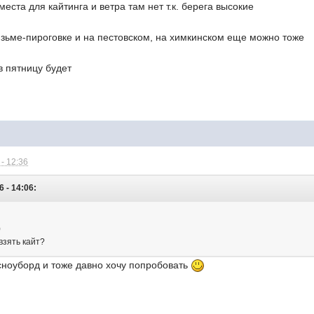
еста для кайтинга и ветра там нет т.к. берега высокие
язьме-пироговке и на пестовском, на химкинском еще можно тоже
в пятницу будет
- 12:36
 - 14:06:
)
взять кайт?
сноуборд и тоже давно хочу попробовать