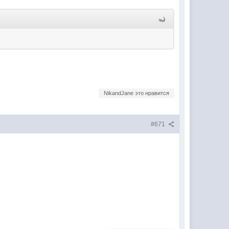
NikandJane это нравится
#671