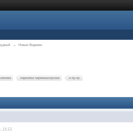
рудный
→
Новые Водники
клиники
парковки парикмахерские
и пр.пр.
- 14:13