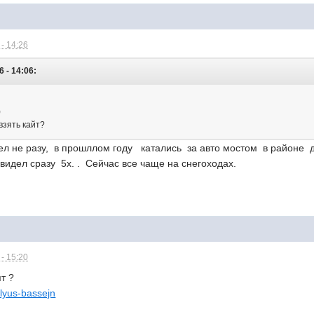
- 14:26
 - 14:06:
)
взять кайт?
ел не разу, в прошллом году катались за авто мостом в районе
 видел сразу 5х. . Сейчас все чаще на снегоходах.
- 15:20
ят ?
plyus-bassejn