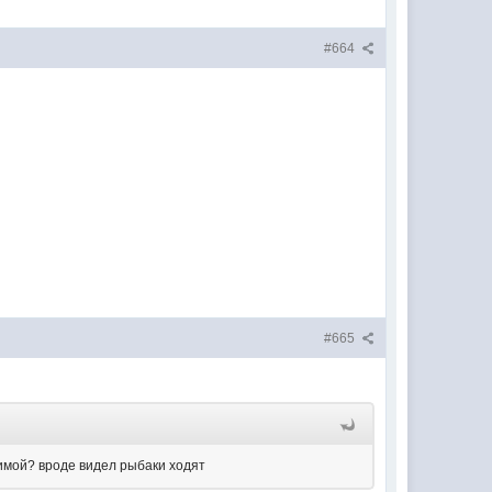
#664
#665
зимой? вроде видел рыбаки ходят