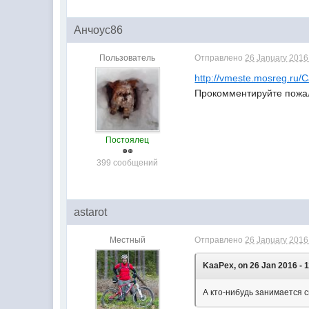
Анчоус86
Пользователь
Отправлено
26 January 2016 
http://vmeste.mosreg.ru/
Прокомментируйте пожал
Постоялец
399 сообщений
astarot
Местный
Отправлено
26 January 2016 
KaaPex, on 26 Jan 2016 - 1
А кто-нибудь занимается 