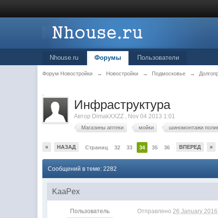
Nhouse.ru
Форумы
Пользователи
Форум Новостройки
→
Новостройки
→
Подмосковье
→
Долгоп
.
Инфраструктура
Автор
DimakXXZZ
,
Nov 04 2013 1:01
Магазины аптеки
мойки
шиномонтажи поли
«
НАЗАД
ВПЕРЕД
»
Страниц
32
33
34
35
36
Сообщений в теме: 2282
KaaPex
Пользователь
Отправлено
26 January 2016 