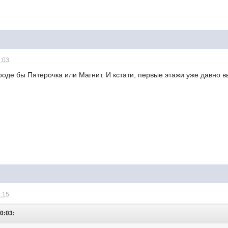
3:03
роде бы Пятерочка или Магнит. И кстати, первые этажи уже давно
3:15
10:03: