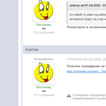
astarot, on 07 Jul 2016 - 12
это какой-то ужас! на райо
интересно будут ли у нас
Постоялец
Посмотрите в гастрономе 
751 сообщений
Анютик
Пользователь
Отправлено
08 July 2016 - 1
Опасное ограждение на
http://vmeste.mosreg...T
Постоялец
751 сообщений
Сообщение отредактирова
скорректирована ссылка