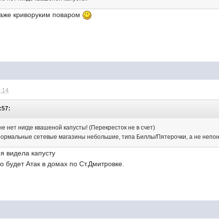
даже криворуким поваром
4:14
:57:
не нет нигде квашеной капусты! (Перекресток не в счет)
 нормальные сетевые магазины небольшие, типа Биллы/Пятерочки, а не неп
 я видела капусту
о будет Атак в домах по Ст.Дмитровке.