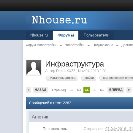
Nhouse.ru
Форумы
Пользователи
Форум Новостройки
→
Новостройки
→
Подмосковье
→
Долгоп
.
Инфраструктура
Автор
DimakXXZZ
,
Nov 04 2013 1:01
Магазины аптеки
мойки
шиномонтажи поли
«
НАЗАД
ВПЕРЕД
»
Страниц
62
63
64
65
66
Сообщений в теме: 2282
Анютик
Пользователь
Отправлено
07 July 2016 - 2