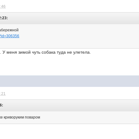
5:46
2:23:
Набережной
c?id=306356
. У меня зимой чуть собака туда не улетела.
2:21
6:
аже криворуким поваром