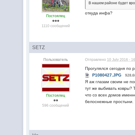
В нашем районе будет вро
откуда инфа?
Постоялец
1110 сообщений
SETZ
Пользователь
Отправлено
10 July 2016 - 1
Прогулялся сегодня по р
P1080427.JPG
928.6
Я аж глазам своим не по
тут же выбивать ковры? 
что со всех домов имен
Постоялец
белоснежные простыни. У
596 сообщений