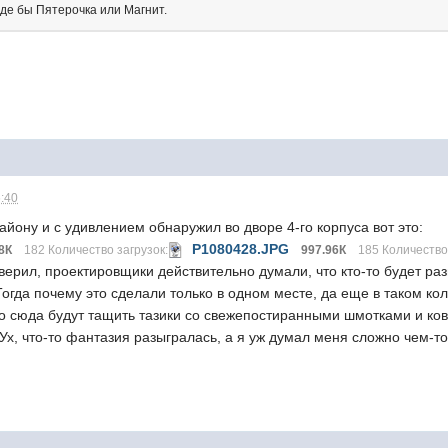
де бы Пятерочка или Магнит.
6:40
айону и с удивлением обнаружил во дворе 4-го корпуса вот это:
P1080428.JPG
8К
182 Количество загрузок:
997.96К
185 Количество
верил, проектировщики действительно думали, что кто-то будет р
Тогда почему это сделали только в одном месте, да еще в таком кол
но сюда будут тащить тазики со свежепостиранными шмотками и ков
х, что-то фантазия разыгралась, а я уж думал меня сложно чем-то