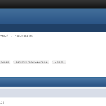
рудный
→
Новые Водники
клиники
парковки парикмахерские
и пр.пр.
1:18