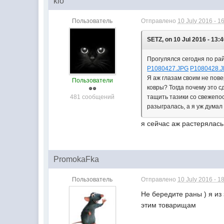
klo
Пользователь
Отправлено
10 July 2016 - 1
SETZ, on 10 Jul 2016 - 13:4
Прогулялся сегодня по рай
P1080427.JPG
P1080428.
Я аж глазам своим не пов
Пользователи
ковры? Тогда почему это с
481 сообщений
тащить тазики со свежепо
разыгралась, а я уж думал
я сейчас аж растерялась 
PromokaFka
Пользователь
Отправлено
10 July 2016 - 1
Не бередите раны ) я из
этим товарищам