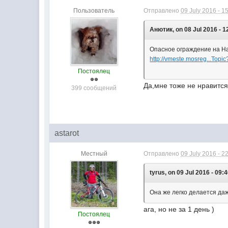
Пользователь
Отправлено
09 July 2016 - 1
Анютик, on 08 Jul 2016 - 1
Опасное ограждение на 
http://vmeste.mosreg...Topi
Постоялец
Да,мне тоже не нравится
399 сообщений
astarot
Местный
Отправлено
09 July 2016 - 2
tyrus, on 09 Jul 2016 - 09:4
Она же легко делается д
ага, но не за 1 день )
Постоялец