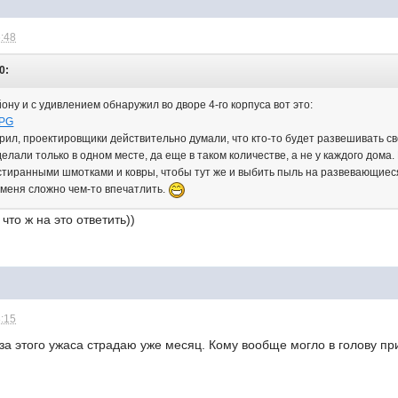
6:48
0:
ону и с удивлением обнаружил во дворе 4-го корпуса вот это:
JPG
ерил, проектировщики действительно думали, что кто-то будет развешивать с
делали только в одном месте, да еще в таком количестве, а не у каждого дома
стиранными шмотками и ковры, чтобы тут же и выбить пыль на развевающиес
 меня сложно чем-то впечатлить.
что ж на это ответить))
8:15
 за этого ужаса страдаю уже месяц. Кому вообще могло в голову при