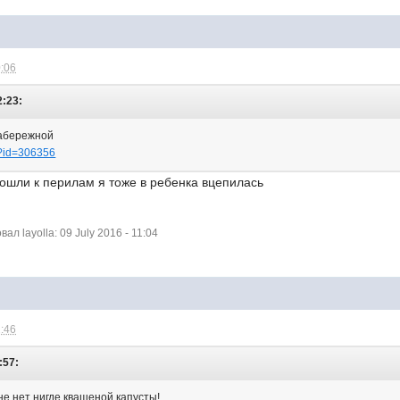
0:06
2:23:
Набережной
c?id=306356
дошли к перилам я тоже в ребенка вцепилась
л layolla: 09 July 2016 - 11:04
2:46
:57:
оне нет нигде квашеной капусты!