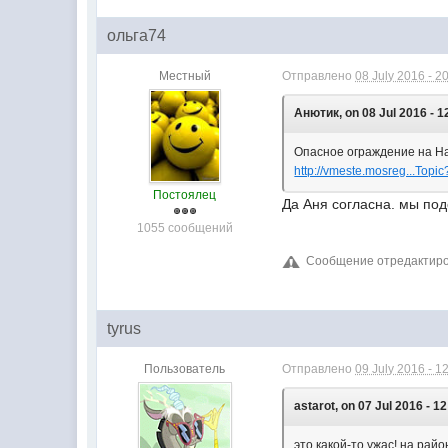
ольга74
Местный
Отправлено
08 July 2016 - 2
Анютик, on 08 Jul 2016 - 1
Опасное ограждение на 
http://vmeste.mosreg...Topi
Постоялец
Да Аня согласна. мы по
1055 сообщений
Сообщение отредактирова
tyrus
Пользователь
Отправлено
09 July 2016 - 1
astarot, on 07 Jul 2016 - 12
это какой-то ужас! на рай