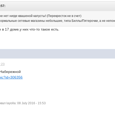
:57:
не нет нигде квашеной капусты! (Перекресток не в счет)
 нормальные сетевые магазины небольшие, типа Биллы/Пятерочки, а не неп
в 17 доме,у них что-то такое есть.
5:23
 Набережной
opic?id=306356
л layolla: 08 July 2016 - 15:53