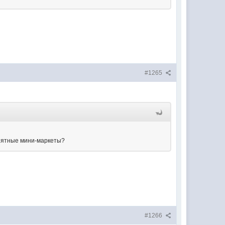
#1265
онятные мини-маркеты?
#1266