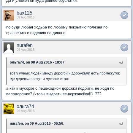
Да и уложен он куда ровнее брусчатки.
bax125
09 Aug 2016
по суди любая ходьба по любому покрытию полезна по
сравнению с сидению на диване
nurafen
09 Aug 2016
ольга74, on 08 Aug 2016 - 18:07:
вот у умных людей между дорогой и дорожками есть промежуток
где деревья растут и мусорки стоят
а как к мусорке с пешеходной дорожки подойти, не ходя по
велодорожке? (чтобы выдрать ее-нержавейка!!) ???
ольга74
09 Aug 2016
nurafen, on 09 Aug 2016 - 06:56: