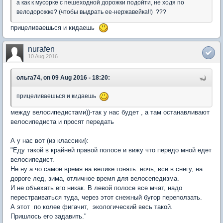
а как к мусорке с пешеходной дорожки подойти, не ходя по
велодорожке? (чтобы выдрать ее-нержавейка!!) ???
прицеливаешься и кидаешь
nurafen
10 Aug 2016
ольга74, on 09 Aug 2016 - 18:20:
прицеливаешься и кидаешь
между велосипедистами))-так у нас будет , а там останавливают
велосипедиста и просят передать
А у нас вот (из классики):
"Еду такой в крайней правой полосе и вижу что передо мной едет
велосипедист.
Не ну а чо самое время на велике гонять: ночь, все в снегу, на
дороге лед, зима, отличное время для велосепедизма.
И не объехать его никак. В левой полосе все мчат, надо
перестраиваться туда, через этот снежный бугор переползать.
А этот по колее фигачит, экологический весь такой.
Пришлось его задавить."