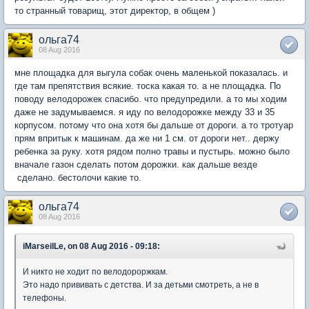
то странный товарищ, этот директор, в общем )
ольга74
08 Aug 2016
мне площадка для выгула собак очень маленькой показалась. и
где там препятствия всякие. тоска какая то. а не площадка. По
поводу велодорожек спасибо. что предупредили. а то мы ходим
даже не задумываемся. я иду по велодорожке между 33 и 35
корпусом. потому что она хотя бы дальше от дороги. а то тротуар
прям впритык к машинам. да же ни 1 см. от дороги нет.. держу
ребенка за руку. хотя рядом полно травы и пустырь. можно было
вначале газон сделать потом дорожки. как дальше везде
сделано. бестолочи какие то.
ольга74
08 Aug 2016
iMarseilLe, on 08 Aug 2016 - 09:18:
И никто не ходит по велодороржкам.
Это надо прививать с детства. И за детьми смотреть, а не в
телефоны.