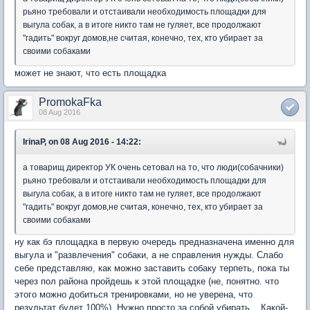
рьяно требовали и отстаивали необходимость площадки для
выгула собак, а в итоге никто там не гуляет, все продолжают
"гадить" вокруг домов,не считая, конечно, тех, кто убирает за
своими собаками
может не знают, что есть площадка
PromokaFka
08 Aug 2016
IrinaP, on 08 Aug 2016 - 14:22:
а товарищ директор УК очень сетовал на то, что люди(собачники)
рьяно требовали и отстаивали необходимость площадки для
выгула собак, а в итоге никто там не гуляет, все продолжают
"гадить" вокруг домов,не считая, конечно, тех, кто убирает за
своими собаками
ну как бэ площадка в первую очередь предназначена именно для
выгула и "развлечения" собаки, а не справления нужды. Слабо
себе представляю, как можно заставить собаку терпеть, пока ты
через пол района пройдешь к этой площадке (не, понятно. что
этого можно добиться тренировками, но не уверена, что
результат будет 100%). Нужно просто за собой убирать... Какой-