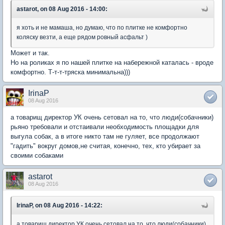
astarot, on 08 Aug 2016 - 14:00:
я хоть и не мамаша, но думаю, что по плитке не комфортно
коляску везти, а еще рядом ровный асфальт )
Может и так.
Но на роликах я по нашей плитке на набережной каталась - вроде
комфортно. Т-т-т-тряска минимальна)))
IrinaP
08 Aug 2016
а товарищ директор УК очень сетовал на то, что люди(собачники)
рьяно требовали и отстаивали необходимость площадки для
выгула собак, а в итоге никто там не гуляет, все продолжают
"гадить" вокруг домов,не считая, конечно, тех, кто убирает за
своими собаками
astarot
08 Aug 2016
IrinaP, on 08 Aug 2016 - 14:22:
а товарищ директор УК очень сетовал на то, что люди(собачники)