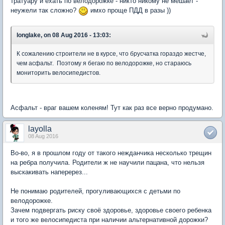
тратуару и ехать по велодорожке - никто никому не мешает -
неужели так сложно?
имхо проще ПДД в разы ))
longlake, on 08 Aug 2016 - 13:03:
К сожалению строители не в курсе, что брусчатка гораздо жестче,
чем асфальт. Поэтому я бегаю по велодорожке, но стараюсь
мониторить велосипедистов.
Асфальт - враг вашем коленям! Тут как раз все верно продумано.
layolla
08 Aug 2016
Во-во, я в прошлом году от такого нежданчика несколько трещин
на ребра получила. Родители ж не научили пацана, что нельзя
выскакивать наперерез...
Не понимаю родителей, прогуливающихся с детьми по
велодорожке.
Зачем подвергать риску своё здоровье, здоровье своего ребенка
и того же велосипедиста при наличии альтернативной дорожки?