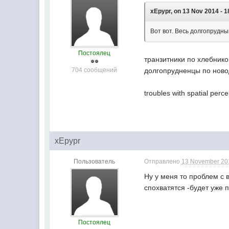
xEpypr, on 13 Nov 2014 - 1
Вот вот. Весь долгопрудны
Постоялец
транзитники по хлебников
704 сообщений
долгопрудненцы по ново
troubles with spatial perc
xEpypr
Пользователь
Отправлено
13 November 201
Ну у меня то проблем с 
спохватятся -будет уже п
Постоялец