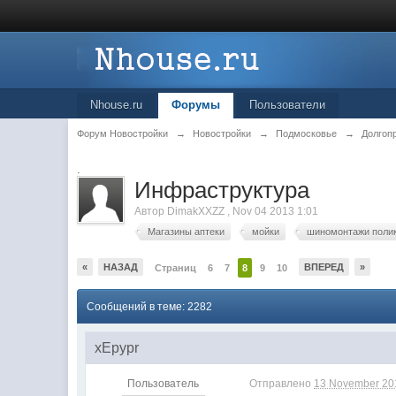
Nhouse.ru
Форумы
Пользователи
Форум Новостройки
→
Новостройки
→
Подмосковье
→
Долгоп
.
Инфраструктура
Автор
DimakXXZZ
,
Nov 04 2013 1:01
Магазины аптеки
мойки
шиномонтажи поли
«
НАЗАД
ВПЕРЕД
»
Страниц
6
7
8
9
10
Сообщений в теме: 2282
xEpypr
Пользователь
Отправлено
13 November 201