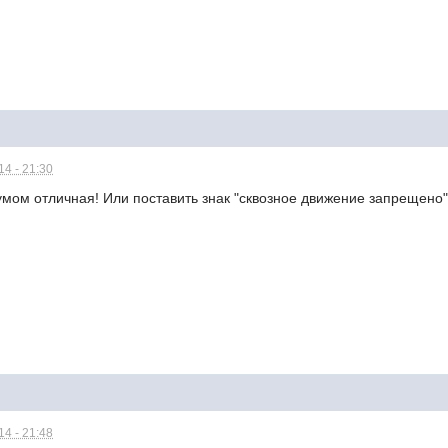
4 - 21:30
умом отличная! Или поставить знак "сквозное движение запрещено"
4 - 21:48