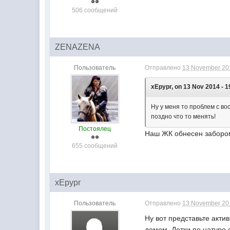
506 сообщений
ZENAZENA
Пользователь
Отправлено
13 November 201
xEpypr, on 13 Nov 2014 - 1
Ну у меня то проблем с во
поздно что то менять!
Постоялец
Наш ЖК обнесен забором
655 сообщений
xEpypr
Пользователь
Отправлено
13 November 201
Ну вот представьте акти
домом. Детки по натуре 