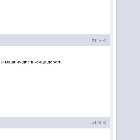
#145
 и машину дпс в конце дороги
#146