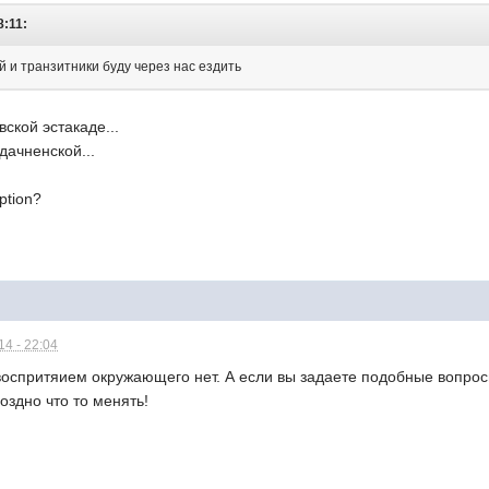
8:11:
й и транзитники буду через нас ездить
ской эстакаде...
дачненской...
eption?
4 - 22:04
воспритяием окружающего нет. А если вы задаете подобные вопросы,
оздно что то менять!