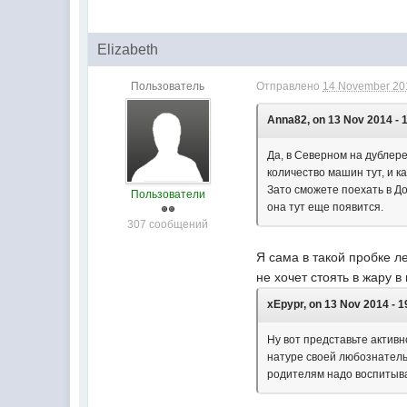
Elizabeth
Пользователь
Отправлено
14 November 201
Anna82, on 13 Nov 2014 - 
Да, в Северном на дублере
количество машин тут, и к
Зато сможете поехать в До
Пользователи
она тут еще появится.
307 сообщений
Я сама в такой пробке л
не хочет стоять в жару в
xEpypr, on 13 Nov 2014 - 1
Ну вот представьте активн
натуре своей любознательн
родителям надо воспитыват