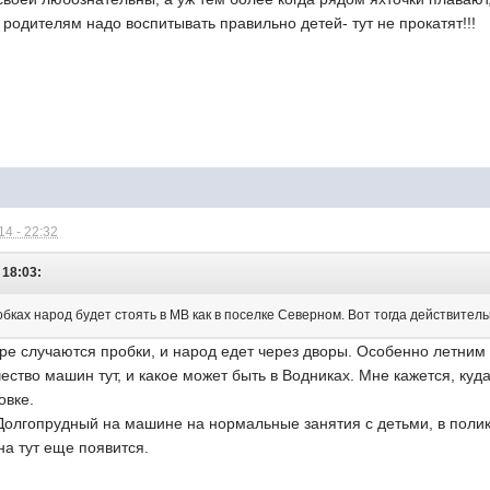
 родителям надо воспитывать правильно детей- тут не прокатят!!!
4 - 22:32
 18:03:
бках народ будет стоять в МВ как в поселке Северном. Вот тогда действитель
ре случаются пробки, и народ едет через дворы. Особенно летним
чество машин тут, и какое может быть в Водниках. Мне кажется, куд
овке.
Долгопрудный на машине на нормальные занятия с детьми, в поликл
на тут еще появится.