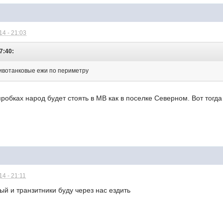
4 - 21:03
7:40:
ивотанковые ежи по периметру
робках народ будет стоять в МВ как в поселке Северном. Вот тогда 
4 - 21:11
ный и транзитники буду через нас ездить