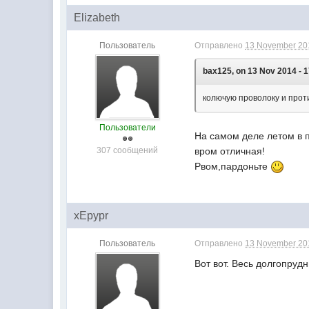
Elizabeth
Пользователь
Отправлено
13 November 201
bax125, on 13 Nov 2014 - 1
колючую проволоку и прот
Пользователи
На самом деле летом в п
307 сообщений
вром отличная!
Рвом,пардоньте
xEpypr
Пользователь
Отправлено
13 November 201
Вот вот. Весь долгопруд