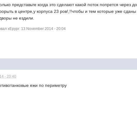
олько представьте когда это сделают какой поток попрется через д
орыть в центре,у корпуса 23 ров!,!!чтобы и тем которые уже сданы
дворы не ездили.
ал xEpypr: 13 November 2014 - 20:04
4 - 20:40
отивотанковые ежи по периметру