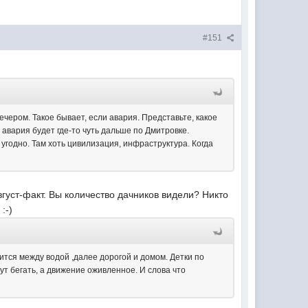
#151
чером. Такое бывает, если авария. Представьте, какое
 авария будет где-то чуть дальше по Дмитровке.
угодно. Там хоть цивилизация, инфраструктура. Когда
август-факт. Вы количество дачников видели? Никто
:-)
дится между водой ,далее дорогой и домом. Детки по
ут бегать, а движение оживленное. И слова что