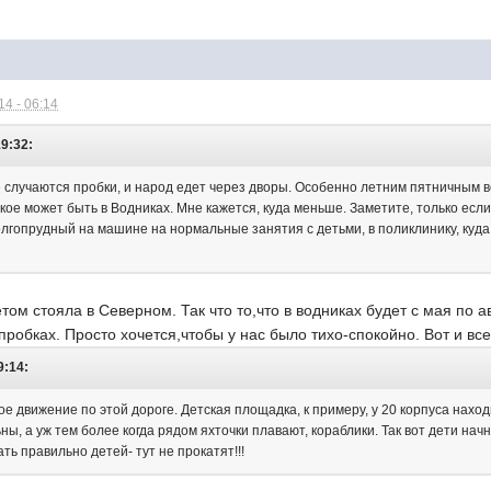
4 - 06:14
19:32:
 случаются пробки, и народ едет через дворы. Особенно летним пятничным ве
акое может быть в Водниках. Мне кажется, куда меньше. Заметите, только если
лгопрудный на машине на нормальные занятия с детьми, в поликлинику, куда 
етом стояла в Северном. Так что то,что в водниках будет с мая по 
 пробках. Просто хочется,чтобы у нас было тихо-спокойно. Вот и все 
9:14:
ое движение по этой дороге. Детская площадка, к примеру, у 20 корпуса нахо
ы, а уж тем более когда рядом яхточки плавают, кораблики. Так вот дети начн
ь правильно детей- тут не прокатят!!!