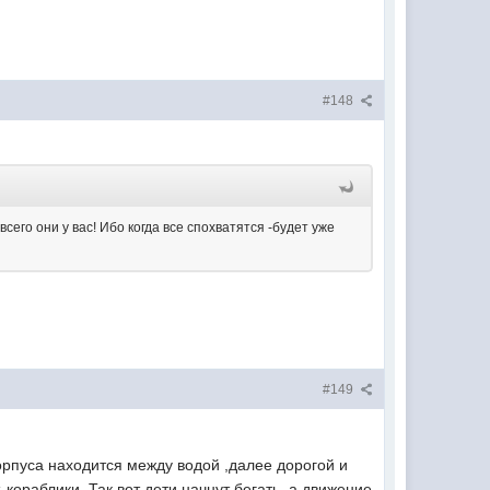
#148
его они у вас! Ибо когда все спохватятся -будет уже
#149
корпуса находится между водой ,далее дорогой и
кораблики. Так вот дети начнут бегать, а движение