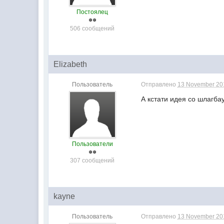
Постоялец
506 сообщений
Elizabeth
Пользователь
Отправлено
13 November 201
А кстати идея со шлагба
Пользователи
307 сообщений
kayne
Пользователь
Отправлено
13 November 201