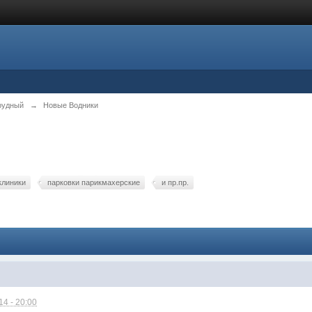
рудный
→
Новые Водники
клиники
парковки парикмахерские
и пр.пр.
4 - 20:00