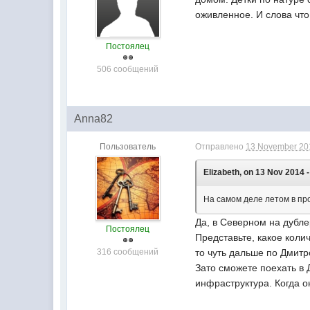
оживленное. И слова что
Постоялец
506 сообщений
Anna82
Пользователь
Отправлено
13 November 201
Elizabeth, on 13 Nov 2014 -
На самом деле летом в про
Да, в Северном на дубле
Постоялец
Представьте, какое коли
316 сообщений
то чуть дальше по Дмитр
Зато сможете поехать в 
инфраструктура. Когда о