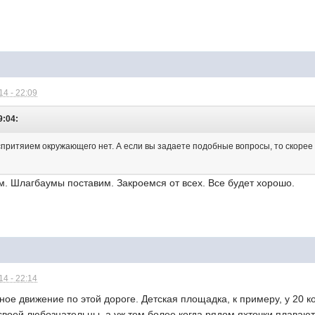
4 - 22:09
9:04:
спритяием окружающего нет. А если вы задаете подобные вопросы, то скорее вс
. Шлагбаумы поставим. Закроемся от всех. Все будет хорошо.
4 - 22:14
вное движение по этой дороге. Детская площадка, к примеру, у 20 
своей любознательны, а уж тем более когда рядом яхточки плавают, 