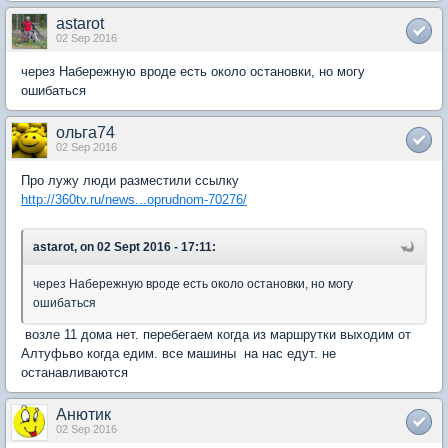
astarot
02 Sep 2016
через Набережную вроде есть около остановки, но могу
ошибаться
ольга74
02 Sep 2016
Про лужу люди разместили ссылку
http://360tv.ru/news...oprudnom-70276/
astarot, on 02 Sept 2016 - 17:11:
через Набережную вроде есть около остановки, но могу
ошибаться
возле 11 дома нет. перебегаем когда из маршрутки выходим от
Алтуфьво когда едим. все машины на нас едут. не
останавливаются
Анютик
02 Sep 2016