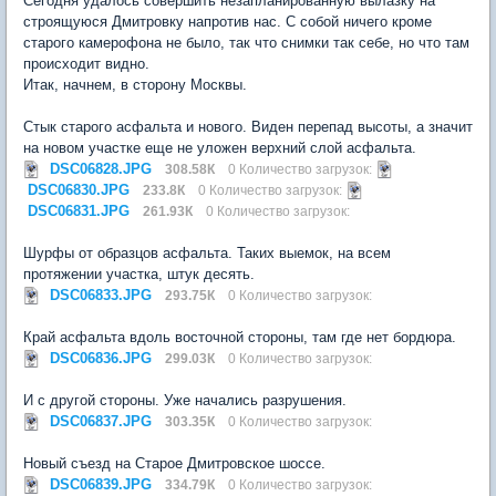
Сегодня удалось совершить незапланированную вылазку на
строящуюся Дмитровку напротив нас. С собой ничего кроме
старого камерофона не было, так что снимки так себе, но что там
происходит видно.
Итак, начнем, в сторону Москвы.
Стык старого асфальта и нового. Виден перепад высоты, а значит
на новом участке еще не уложен верхний слой асфальта.
DSC06828.JPG
308.58К
0 Количество загрузок:
DSC06830.JPG
233.8К
0 Количество загрузок:
DSC06831.JPG
261.93К
0 Количество загрузок:
Шурфы от образцов асфальта. Таких выемок, на всем
протяжении участка, штук десять.
DSC06833.JPG
293.75К
0 Количество загрузок:
Край асфальта вдоль восточной стороны, там где нет бордюра.
DSC06836.JPG
299.03К
0 Количество загрузок:
И с другой стороны. Уже начались разрушения.
DSC06837.JPG
303.35К
0 Количество загрузок:
Новый съезд на Старое Дмитровское шоссе.
DSC06839.JPG
334.79К
0 Количество загрузок: