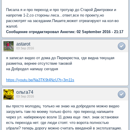
Писала я и про переход и про тротуар до Старой Дмитровки и
напротив 1-2,со стороны леса...ответ,все по проекту,но
рассмотрят на заседании.Пишите,может отреагируют на кол-во
жалоб.
Сообщение отредактировал Анютик: 02 September 2016 - 21:17
astarot
03 Sep 2016
я записал видео от дома до Перекрестка, где видна текущая
разметка, вернее отсутствие таковой
на Добродел напишу сегодня
https://youtu.be/Na3TK9t4NzU?t=3m11s
ольга74
03 Sep 2016
вы просто молодец. только не знаю на доброделе можно видео
загрузить там по моему только фото. про переход напишите
через ул. набережную возле 11 дома еще пжл. знак остановки
есть перехода нет. где люди стоят. что ворота полностью
убрали? теперь дорогу можно считать введеной в эксплуатацию.