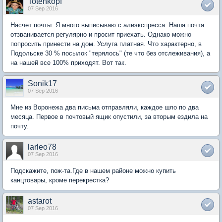
Totenkopf
07 Sep 2016
Насчет почты. Я много выписываю с алиэкспресса. Наша почта
отзванивается регулярно и просит приехать. Однако можно
попросить принести на дом. Услуга платная. Что характерно, в
Подольске 30 % посылок "терялось" (те что без отслеживания), а
на нашей все 100% приходят. Вот так.
Sonik17
07 Sep 2016
Мне из Воронежа два письма отправляли, каждое шло по два
месяца. Первое в почтовый ящик опустили, за вторым ездила на
почту.
larleo78
07 Sep 2016
Подскажите, пож-та.Где в нашем районе можно купить
канцтовары, кроме перекрестка?
astarot
07 Sep 2016