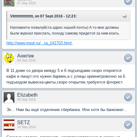
07 Sep 2016
Vitttttttttttttttt, on 07 Sept 2016 - 12:23:
Напомните пожалуйста адрес нашей почты) А то мне должны
были журнал прислать, походу самому придется за ним ехать..
http://www.rospt.ru/...ta_141703.html
Анютик
09 Sep 2016
В 11 доме со двора между 5 и 6 подъездами скоро откроется
кафе и пишут,что нужен бармен,а с улицы ориенитровочно за 6
подъездом вывеска-цветы,скоро открытие,требуется флорист.
Elizabeth
09 Sep 2016
Эх... Нам бы ещё отделение сбербанка. Или хотя бы банкомат...
SETZ
10 Sep 2016