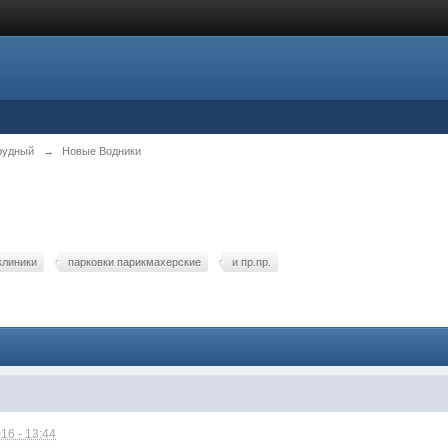
рудный
→
Новые Водники
клиники
парковки парикмахерские
и пр.пр.
16 - 13:44