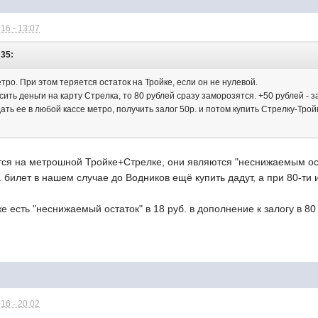
16 - 13:07
:35:
етро. При этом теряется остаток на Тройке, если он не нулевой.
сить деньги на карту Стрелка, то 80 рублей сразу заморозятся. +50 рублей - 
ать ее в любой кассе метро, получить залог 50р. и потом купить Стрелку-Тройк
тся на метрошной Тройке+Стрелке, они являются "неснижаемым ост
. билет в нашем случае до Водников ещё купить дадут, а при 80-ти 
е есть "неснижаемый остаток" в 18 руб. в дополнение к залогу в 80
16 - 20:02