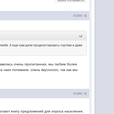
astarot это нравится
#1688
пкейк. А еще нам дали продегустировать тортики и даже
равилась очень пропитанная, мы любим более
а чаек попиваем, очень вкусноооо, так как мы
#1689
елают книгу предложений для опроса населения,