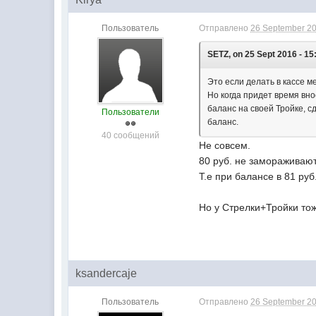
Пользователь
Отправлено
26 September 20
SETZ, on 25 Sept 2016 - 15
Это если делать в кассе м
Но когда придет время вно
баланс на своей Тройке, сд
Пользователи
баланс.
40 сообщений
Не совсем.
80 руб. не замораживаю
Т.е при балансе в 81 руб
Но у Стрелки+Тройки тож
ksandercaje
Пользователь
Отправлено
26 September 20