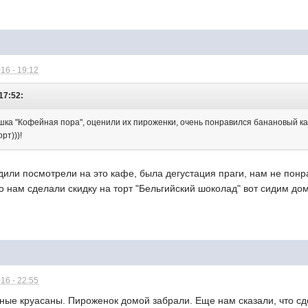
16 - 19:12
17:52:
шка "Кофейная пора", оценили их пироженки, очень понравился банановый ка
рт)))!
дили посмотрели на это кафе, была дегустация праги, нам не пон
то нам сделали скидку на торт "Бельгийский шоколад" вот сидим дом
16 - 22:55
ные круасаны. Пироженок домой забрали. Еще нам сказали, что сд