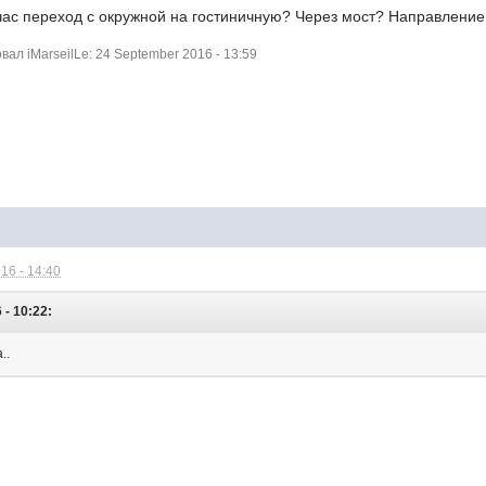
час переход с окружной на гостиничную? Через мост? Направление 
л iMarseilLe: 24 September 2016 - 13:59
16 - 14:40
 - 10:22:
..