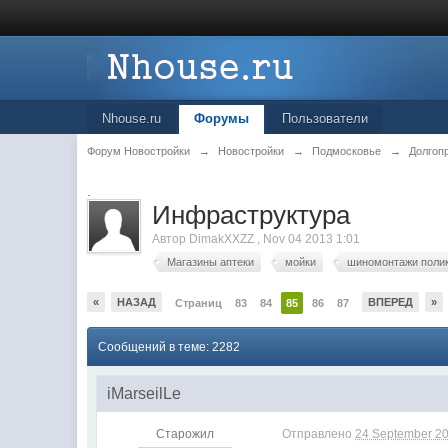
Nhouse.ru
Форумы
Пользователи
Форум Новостройки
→
Новостройки
→
Подмосковье
→
Долгоп
.
Инфраструктура
Автор
DimakXXZZ
,
Nov 04 2013 1:01
Магазины аптеки
мойки
шиномонтажи поли
«
НАЗАД
ВПЕРЕД
»
Страниц
83
84
85
86
87
Сообщений в теме: 2282
iMarseilLe
Старожил
Отправлено
24 September 20