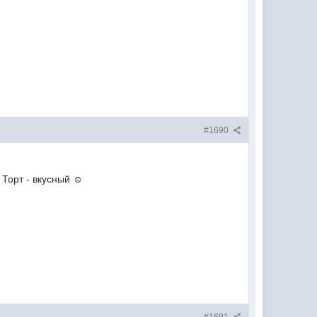
.
#1690
 Торт - вкусный ☺