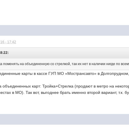
16 - 17:42
18:22:
ка поменять на объединенную со стрелкой, так их нет в наличии нигде по всему
единенные карты в кассе ГУП МО «Мострансавто» в Долгопрудном, 
та объединенных карт: Тройка+Стрелка (продают в метро на некот
естах в МО). Так вот, выгоднее брать именно второй вариант, т.к. 