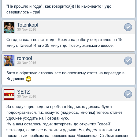
"Не прошло и года", как говорится))) Но наконец-то чудо
свершилось - Ура!
Totenkopf
30 Nov 2016
Сегодня ехал по эстакаде. Время на работу сократилос на 15
минут. Клево! Итого 35 минут до Новокуркинского шоссе.
romool
30 Nov 2016
Зато в обратную сторону все по-прежнему стоят на переезде в
Водниках
SETZ
30 Nov 2016
За следующие недели пробка в Водниках должна будет
подсократиться, т.к. кому-то (надеюсь, многим) теперь станет
удобнее уходить на Новодачную.
Ну а нам осталось годик потерпеть до открытия "своей"
эстакады, если все сложится удачно. Но, будем готовится к
локальным пробкам на перекрестках Московская-Ст.Дмитровское