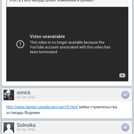
А есть у кого нибудь проект изменений в грибках?
sonick
01 Dec 2016
http://www.darnet.ru/webcam/cam19.html
вебка строительства
эстакады Водники
Solnulka
03 Dec 2016