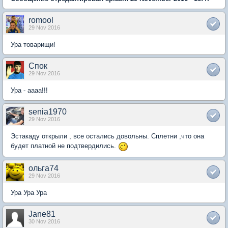
romool
29 Nov 2016
Ура товарищи!
Спок
29 Nov 2016
Ура - аааа!!!
senia1970
29 Nov 2016
Эстакаду открыли , все остались довольны. Сплетни ,что она
будет платной не подтвердились.
ольга74
29 Nov 2016
Ура Ура Ура
Jane81
30 Nov 2016