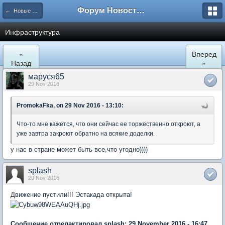
Форум Новостройки
← Новые Водники
Инфраструктура
«
Вперед
Назад
»
маруся65
29 Nov 2016
PromokaFka, on 29 Nov 2016 - 13:10:
Что-то мне кажется, что они сейчас ее торжественно откроют, а
уже завтра закроют обратно на всякие доделки.
у нас в стране может быть все,что угодно))))
splash
29 Nov 2016
Движение пустили!!! Эстакада открыта!
Сообщение отредактировал splash: 29 November 2016 - 16:47