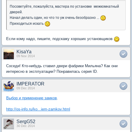
Посоветуйте, пожалуйста, мастера по установке межкомнатный
дверей.
Начал делать один, но что то уж очень безобразно ...
Приходиться искать
Если кому надо, пишите, подскажу хороших установщиков
KisaYa
09 Nov 2014
Соседи! Кто-нибудь ставил двери фабрики Мильяна? Как они
интересно в эксплуатации? Понравилась серия ID.
IMPERATOR
09 Dec 2014
Выбор и применение замков
.
http://os-info.ru/ko...iem-zamkov.html
SergG52
30 Dec 2014