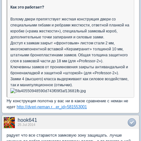
Как это работает?
Взлому двери препятствует жесткая конструкция двери со
специальными гибами и ребрами жесткости, ответной планкой на
коробке («рама жесткости»), специальный замковый короб,
дополнительные точки запирания и силовые замки.
Доступ к замкам закрыт «фронтовым» листом стали 2 мм,
многокомпонентной вставкой «Керамгранит» толщиной 10 мм,
штатными бронепластинами замков. Общая толщина защитного
слоя в замковой части до 18 мм (для «Professor-2»).
Ключевины замков от проникновения закрыты антивандальной и
броненакладкой и защитной «шторкой» (для «Professor-2»).
Замки 4 (высшего) класса выдерживают как силовое воздействие,
так и манипуляционное (отмычки).
Ну конструкция полотна у вас ни в какое сравнение с неман не
идет
http://dveri-neman.r...er_id=581553001
hook641
25 Jul 2014
радует что все стараются замковую зону защищать. лучше