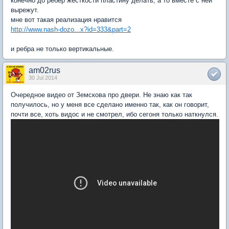
конечно до ребер жесткости пластину делать, а то вместе с ней
вырежут.
мне вот такая реализация нравится
http://www.nash-dozo...x?id=333&part=2
и ребра не только вертикальные.
am02rus
30 Jul 2014
Очередное видео от Земскова про двери. Не знаю как так
получилось, но у меня все сделано именно так, как он говорит,
почти все, хоть видос и не смотрел, ибо сегоня только наткнулся.