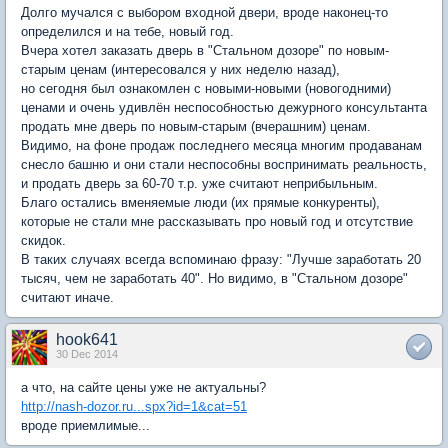
Долго мучался с выбором входной двери, вроде наконец-то
определился и на тебе, новый год.
Вчера хотел заказать дверь в "Стальном дозоре" по новым-
старым ценам (интересовался у них неделю назад),
но сегодня был ознакомлен с новыми-новыми (новогодними)
ценами и очень удивлён неспособностью дежурного консультанта
продать мне дверь по новым-старым (вчерашним) ценам.
Видимо, на фоне продаж последнего месяца многим продаванам
снесло башню и они стали неспособны воспринимать реальность,
и продать дверь за 60-70 т.р. уже считают неприбыльным.
Благо остались вменяемые люди (их прямые конкуренты),
которые не стали мне рассказывать про новый год и отсутствие
скидок.
В таких случаях всегда вспоминаю фразу: "Лучше заработать 20
тысяч, чем не заработать 40". Но видимо, в "Стальном дозоре"
считают иначе.
hook641
30 Dec 2014
а что, на сайте цены уже не актуальны?
http://nash-dozor.ru...spx?id=1&cat=51
вроде приемлимые...