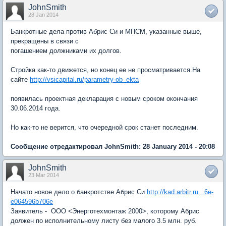
JohnSmith
28 Jan 2014
Банкротные дела против Абрис Си и МПСМ, указанные выше,
прекращены в связи с
погашением должниками их долгов.
Стройка как-то движется, но конец ее не просматривается.На
сайте
http://vsicapital.ru/parametry-ob_ekta
появилась проектная декларация с новым сроком окончания
30.06.2014 года.
Но как-то не верится, что очередной срок станет последним.
Сообщение отредактировал JohnSmith: 28 January 2014 - 20:08
JohnSmith
23 Mar 2014
Начато новое дело о банкротстве Абрис Си
http://kad.arbitr.ru...6e-
e064596b706e
Заявитель - ООО <Энерготехмонтаж 2000>, которому Абрис
должен по исполнительному листу без малого 3.5 млн. руб.