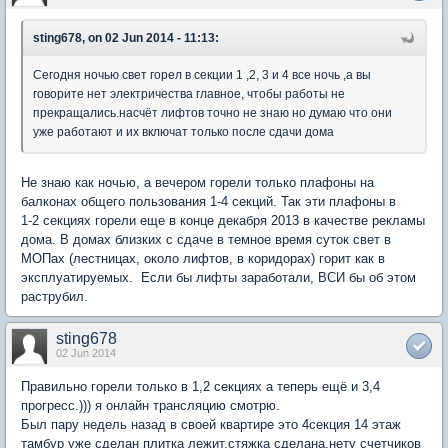
sting678, on 02 Jun 2014 - 11:13:
Сегодня ночью свет горел в секции 1 ,2, 3 и 4 все ночь ,а вы
говорите нет электричества главное, чтобы работы не
прекращались.насчёт лифтов точно не знаю но думаю что они
уже работают и их включат только после сдачи дома
Не знаю как ночью, а вечером горели только плафоны на
балконах общего пользования 1-4 секций. Так эти плафоны в
1-2 секциях горели еще в конце декабря 2013 в качестве рекламы
дома. В домах близких с сдаче в темное время суток свет в
МОПах (лестницах, около лифтов, в коридорах) горит как в
эксплуатируемых. Если бы лифты заработали, ВСИ бы об этом
раструбил.
sting678
02 Jun 2014
Правильно горели только в 1,2 секциях а теперь ещё и 3,4
прогресс.))) я онлайн трансляцию смотрю.
Был пару недель назад в своей квартире это 4секция 14 этаж
тамбур уже сделан плитка лежит,стяжка сделана,нету счетчиков