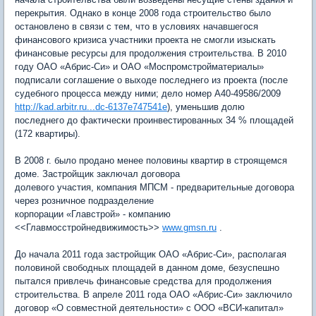
перекрытия. Однако в конце 2008 года строительство было
остановлено в связи с тем, что в условиях начавшегося
финансового кризиса участники проекта не смогли изыскать
финансовые ресурсы для продолжения строительства. В 2010
году ОАО «Абрис-Си» и ОАО «Моспромстройматериалы»
подписали соглашение о выходе последнего из проекта (после
судебного процесса между ними; дело номер А40-49586/2009
http://kad.arbitr.ru...dc-6137e747541e
), уменьшив долю
последнего до фактически проинвестированных 34 % площадей
(172 квартиры).
В 2008 г. было продано менее половины квартир в строящемся
доме. Застройщик заключал договора
долевого участия, компания МПСМ - предварительные договора
через розничное подразделение
корпорации «Главстрой» - компанию
<<Главмосстройнедвижимость>>
www.gmsn.ru
.
До начала 2011 года застройщик ОАО «Абрис-Си», располагая
половиной свободных площадей в данном доме, безуспешно
пытался привлечь финансовые средства для продолжения
строительства. В апреле 2011 года ОАО «Абрис-Си» заключило
договор «О совместной деятельности» с ООО «ВСИ-капитал»