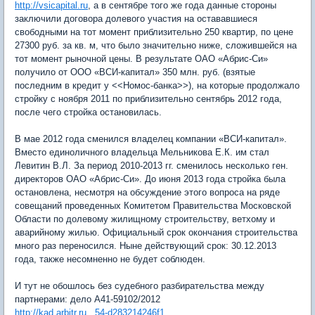
http://vsicapital.ru
, а в сентябре того же года данные стороны
заключили договора долевого участия на остававшиеся
свободными на тот момент приблизительно 250 квартир, по цене
27300 руб. за кв. м, что было значительно ниже, сложившейся на
тот момент рыночной цены. В результате ОАО «Абрис-Си»
получило от ООО «ВСИ-капитал» 350 млн. руб. (взятые
последним в кредит у <<Номос-банка>>), на которые продолжало
стройку с ноября 2011 по приблизительно сентябрь 2012 года,
после чего стройка остановилась.
В мае 2012 года сменился владелец компании «ВСИ-капитал».
Вместо единоличного владельца Мельникова Е.К. им стал
Левитин В.Л. За период 2010-2013 гг. сменилось несколько ген.
директоров ОАО «Абрис-Си». До июня 2013 года стройка была
остановлена, несмотря на обсуждение этого вопроса на ряде
совещаний проведенных Комитетом Правительства Московской
Области по долевому жилищному строительству, ветхому и
аварийному жилью. Официальный срок окончания строительства
много раз переносился. Ныне действующий срок: 30.12.2013
года, также несомненно не будет соблюден.
И тут не обошлось без судебного разбирательства между
партнерами: дело А41-59102/2012
http://kad.arbitr.ru...54-d283214246f1