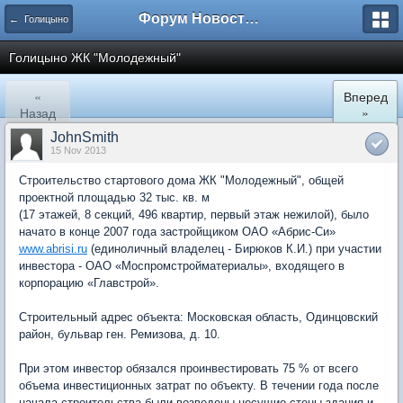
Форум Новостройки
← Голицыно
Голицыно ЖК "Молодежный"
«
Вперед
Назад
»
JohnSmith
15 Nov 2013
Строительство стартового дома ЖК "Молодежный", общей
проектной площадью 32 тыс. кв. м
(17 этажей, 8 секций, 496 квартир, первый этаж нежилой), было
начато в конце 2007 года застройщиком ОАО «Абрис-Си»
www.abrisi.ru
(единоличный владелец - Бирюков К.И.) при участии
инвестора - ОАО «Моспромстройматериалы», входящего в
корпорацию «Главстрой».
Cтроительный адрес объекта: Московская область, Одинцовский
район, бульвар ген. Ремизова, д. 10.
При этом инвестор обязался проинвестировать 75 % от всего
объема инвестиционных затрат по объекту. В течении года после
начала строительства были возведены несущие стены здания и