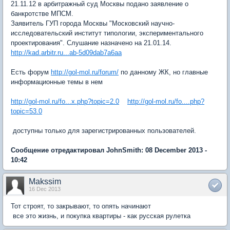
21.11.12 в арбитражный суд Москвы подано заявление о
банкротстве МПСМ.
Заявитель ГУП города Москвы "Московский научно-
исследовательский институт типологии, экспериментального
проектирования". Слушание назначено на 21.01.14.
http://kad.arbitr.ru...ab-5d09dab7a6aa
Есть форум
http://gol-mol.ru/forum/
по данному ЖК, но главные
информационные темы в нем
http://gol-mol.ru/fo...x.php?topic=2.0
http://gol-mol.ru/fo....php?
topic=53.0
доступны только для зарегистрированных пользователей.
Сообщение отредактировал JohnSmith: 08 December 2013 -
10:42
Makssim
16 Dec 2013
Тот строят, то закрывают, то опять начинают
все это жизнь, и покупка квартиры - как русская рулетка