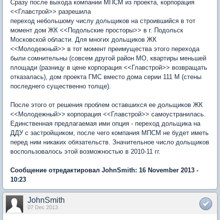
Сразу после выхода компании МПСМ из проекта, корпорация
<<Главстрой>> разрешила
переход небольшому числу дольщиков на строившийся в тот
момент дом ЖК <<Подольские просторы>> в г. Подольск
Московской области. Для многих дольщиков ЖК
<<Молодежный>> в тот момент преимущества этого перехода
были сомнительны (совсем другой район МО, квартиры меньшей
площади (разницу в цене корпорация <<Главстрой>> возвращать
отказалась), дом проекта ГМС вместо дома серии 111 М (стены
последнего существенно толще).
После этого от решения проблем оставшихся ее дольщиков ЖК
<<Молодежный>> корпорация <<Главстрой>> самоустранилась.
Единственная предлагаемая ими опция - переход дольщика на
ДДУ с застройщиком, после чего компания МПСМ не будет иметь
перед ним никаких обязательств. Значительное число дольщиков
воспользовалось этой возможностью в 2010-11 гг.
Сообщение отредактировал JohnSmith: 16 November 2013 -
10:23
JohnSmith
07 Dec 2013