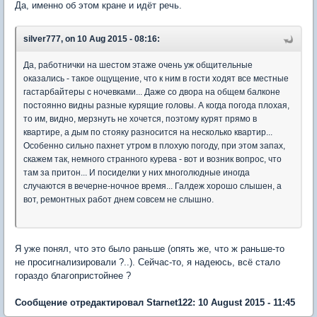
Да, именно об этом кране и идёт речь.
silver777, on 10 Aug 2015 - 08:16:
Да, работнички на шестом этаже очень уж общительные
оказались - такое ощущение, что к ним в гости ходят все местные
гастарбайтеры с ночевками... Даже со двора на общем балконе
постоянно видны разные курящие головы. А когда погода плохая,
то им, видно, мерзнуть не хочется, поэтому курят прямо в
квартире, а дым по стояку разносится на несколько квартир...
Особенно сильно пахнет утром в плохую погоду, при этом запах,
скажем так, немного странного курева - вот и возник вопрос, что
там за притон... И посиделки у них многолюдные иногда
случаются в вечерне-ночное время... Галдеж хорошо слышен, а
вот, ремонтных работ днем совсем не слышно.
Я уже понял, что это было раньше (опять же, что ж раньше-то
не просигнализировали ?..). Сейчас-то, я надеюсь, всё стало
гораздо благопристойнее ?
Сообщение отредактировал Starnet122: 10 August 2015 - 11:45