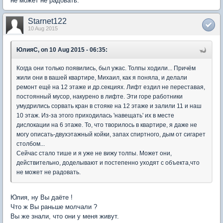
не может не радовать.
Starnet122
10 Aug 2015
ЮлияC, on 10 Aug 2015 - 06:35:
Когда они только появились, был ужас. Толпы ходили... Причём
жили они в вашей квартире, Михаил, как я поняла, и делали
ремонт ещё на 12 этаже и др.секциях. Лифт ездил не переставая,
постоянный мусор, накурено в лифте. Эти горе работники
умудрились сорвать кран в стояке на 12 этаже и залили 11 и наш
10 этаж. Из-за этого приходилась 'навещать' их в месте
дислокации на 6 этаже. То, что творилось в квартире, я даже не
могу описать-двухэтажный койки, запах спиртного, дым от сигарет
столбом...
Сейчас стало тише и я уже не вижу толпы. Может они,
действительно, доделывают и постепенно уходят с объекта,что
не может не радовать.
Юлия, ну Вы даёте !
Что ж Вы раньше молчали ?
Вы же знали, что они у меня живут.