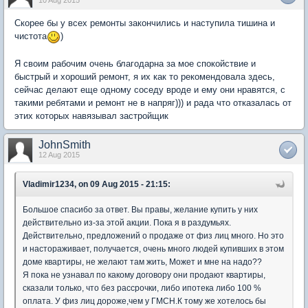
10 Aug 2015
Скорее бы у всех ремонты закончились и наступила тишина и
чистота
)
Я своим рабочим очень благодарна за мое спокойствие и
быстрый и хороший ремонт, я их как то рекомендовала здесь,
сейчас делают еще одному соседу вроде и ему они нравятся, с
такими ребятами и ремонт не в напряг))) и рада что отказалась от
этих которых навязывал застройщик
JohnSmith
12 Aug 2015
Vladimir1234, on 09 Aug 2015 - 21:15:
Большое спасибо за ответ. Вы правы, желание купить у них
действительно из-за этой акции. Пока я в раздумьях.
Действительно, предложений о продаже от физ лиц много. Но это
и настораживает, получается, очень много людей купивших в этом
доме квартиры, не желают там жить, Может и мне на надо??
Я пока не узнавал по какому договору они продают квартиры,
сказали только, что без рассрочки, либо ипотека либо 100 %
оплата. У физ лиц дороже,чем у ГМСН.К тому же хотелось бы