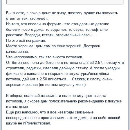
Вы знаете, я пока в доме не живу, поэтому лучше бы получить
ответ от тех, кто живёт.
Из того, что писали на форуме - это стандартные детские
болезни нового дома: то воды нет, то света, то лифты не
работают. Впереди, кстати, отопительный сезон ...
Но это всё поправимо.
Место хорошее, дом сам по себе хороший. Достроен
качественно.
Что непоправимо, так это высота потолков.
От бетонного пола до бетонного потолка она 2.53-2.57, потому что
строители, редиски, сделали двойную стяжку. А после укладки
финишного напольного покрытия и штукатурки/шпатлёвки
потолка, дай бог в 2.50 вписаться ... Стяжка, к слову, очень
хорошая и ровная (во всяком случае у меня).
В общем, если всё взвесить, и если не смущает высота
потолков, я скорее дам положительную рекомендацию к покупке
в этом доме.
Ещё раз напомню, что я все невзгоды связанные
непосредственно с проживанием в этом доме, я на собственной
шкуре не п
Р
очувствовал.