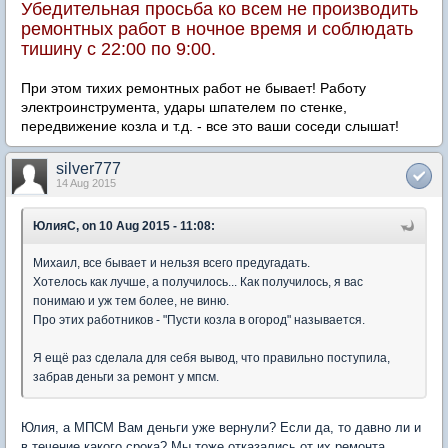
Убедительная просьба ко всем не производить
ремонтных работ в ночное время и соблюдать
тишину с 22:00 по 9:00.
При этом тихих ремонтных работ не бывает! Работу
электроинструмента, удары шпателем по стенке,
передвижение козла и т.д. - все это ваши соседи слышат!
silver777
14 Aug 2015
ЮлияC, on 10 Aug 2015 - 11:08:
Михаил, все бывает и нельзя всего предугадать.
Хотелось как лучше, а получилось... Как получилось, я вас
понимаю и уж тем более, не виню.
Про этих работников - "Пусти козла в огород" называется.
Я ещё раз сделала для себя вывод, что правильно поступила,
забрав деньги за ремонт у мпсм.
Юлия, а МПСМ Вам деньги уже вернули? Если да, то давно ли и
в течение какого срока? Мы тоже отказались от их ремонта,