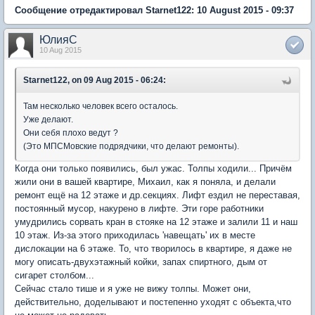
Сообщение отредактировал Starnet122: 10 August 2015 - 09:37
ЮлияC
10 Aug 2015
Starnet122, on 09 Aug 2015 - 06:24:
Там несколько человек всего осталось.
Уже делают.
Они себя плохо ведут ?
(Это МПСМовские подрядчики, что делают ремонты).
Когда они только появились, был ужас. Толпы ходили... Причём
жили они в вашей квартире, Михаил, как я поняла, и делали
ремонт ещё на 12 этаже и др.секциях. Лифт ездил не переставая,
постоянный мусор, накурено в лифте. Эти горе работники
умудрились сорвать кран в стояке на 12 этаже и залили 11 и наш
10 этаж. Из-за этого приходилась 'навещать' их в месте
дислокации на 6 этаже. То, что творилось в квартире, я даже не
могу описать-двухэтажный койки, запах спиртного, дым от
сигарет столбом...
Сейчас стало тише и я уже не вижу толпы. Может они,
действительно, доделывают и постепенно уходят с объекта,что