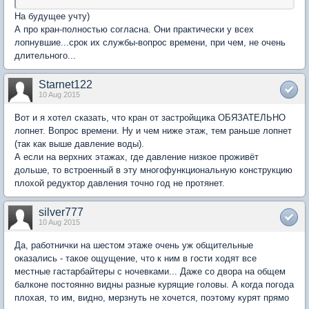
На будущее учту)
А про кран-полностью согласна. Они практически у всех
лопнувшие...срок их службы-вопрос времени, при чем, не очень
длительного...
Starnet122
10 Aug 2015
Вот и я хотел сказать, что кран от застройщика ОБЯЗАТЕЛЬНО
лопнет. Вопрос времени. Ну и чем ниже этаж, тем раньше лопнет
(так как выше давление воды).
А если на верхних этажах, где давление низкое проживёт
дольше, то встроенный в эту многофункциональную конструкцию
плохой редуктор давления точно год не протянет.
silver777
10 Aug 2015
Да, работнички на шестом этаже очень уж общительные
оказались - такое ощущение, что к ним в гости ходят все
местные гастарбайтеры с ночевками... Даже со двора на общем
балконе постоянно видны разные курящие головы. А когда погода
плохая, то им, видно, мерзнуть не хочется, поэтому курят прямо