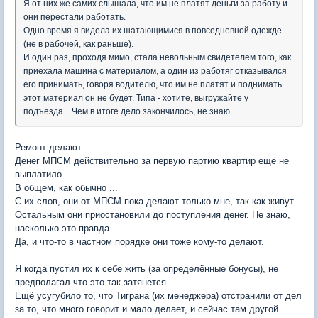
Я от них же самих слышала, что им не платят деньги за работу и
они перестали работать.
Одно время я видела их шатающимися в повседневной одежде
(не в рабочей, как раньше).
И один раз, проходя мимо, стала невольным свидетелем того, как
приехала машина с материалом, а один из работяг отказывался
его принимать, говоря водителю, что им не платят и поднимать
этот материал он не будет. Типа - хотите, выгружайте у
подъезда... Чем в итоге дело закончилось, не знаю.
Ремонт делают.
Денег МПСМ действительно за первую партию квартир ещё не
выплатило.
В общем, как обычно ...
С их слов, они от МПСМ пока делают только мне, так как живут.
Остальным они приостановили до поступления денег. Не знаю,
насколько это правда.
Да, и что-то в частном порядке они тоже кому-то делают.
Я когда пустил их к себе жить (за определённые бонусы), не
предполагал что это так затянется.
Ещё усугубило то, что Тиграна (их менеджера) отстранили от дел
за то, что много говорит и мало делает, и сейчас там другой