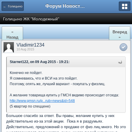
Форум Новостройки
← Голицыно
Голицыно ЖК "Молодежный"
«
Вперед
Назад
»
Vladimir1234
10 Aug 2015
Starnet122, on 09 Aug 2015 - 19:21:
Конечно не пойдет.
Я сомневаюсь, что и ВСИ на это пойдет.
Поэтому, опять же, лучший вариант - покупать у физлиц.
А желание товарища купить у ГМСН видимо происходит отсюда:
http://www.gmsn.ru/p...rub=news&id=548
(5 квартир по спеццене)
Большое спасибо за ответ. Вы правы, желание купить у них
действительно из-за этой акции. Пока я в раздумьях.
Действительно, предложений о продаже от физ лиц много. Но это