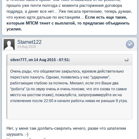
прошло уже почти полгода с момента расторжения договора
подряда, а денег все нет... Уже писала претензию, теперь думаю,
что нужно идти дальше по инстанциям...
Если есть еще такие,
которым МПСМ тянет с выплатой, то предлагаю объединить
усилия.
Starnet122
14 Aug 2015
silver777, on 14 Aug 2015 - 07:51:
Очень рады, что общежитие закрылось, куревом действительно
перестало пахнуть. Однако, появились у нас "ударники",
работающие глубоко за полночь. Михаил, если это Ваши два
"робота" (а по звуку очень и очень похоже, что это снова то самое
место на шестом этаже), пожалуйста, запрограммируйте их на
отключение после 22:00 и начало работы никак не раньше 9 утра.
Нет, у меня там долбить-сверлить нечего, разве что шпателем
шуршать :-)