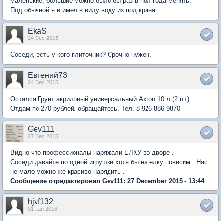
маленькие, большие можно было бы раз в пол года менять.
Под обычной я и имел в виду воду из под крана.
EkaS
24 Dec 2015
Соседи, есть у кого плиточник? Срочно нужен.
Евгений73
24 Dec 2015
Остался Грунт акриловый универсальный Axton 10 л (2 шт).
Отдам по 270 рублей, обращайтесь. Тел. 8-926-886-9870
Gev111
27 Dec 2015
Видно что профессионалы наряжали ЕЛКУ во дворе .
Соседи давайте по одной игрушке хотя бы на елку повесим . Нас
не мало можно же красиво нарядить .
Сообщение отредактировал Gev111: 27 December 2015 - 13:44
hjvf132
01 Jan 2016