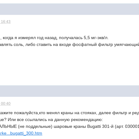
 16:43
когда я измерял год назад, получалась 5,5 мг-экв/л.
авлять соль, либо ставить на входе фосфатный фильтр умягчающи
 00:40
ажите пожалуйста,кто менял краны на стояках, далее фильтр и ред
ше? Или все ссылались на данную рекомендацию:
ЬНЫЕ (не поддельные) шаровые краны Bugatti 301-й (арт. 0300016
arke...bugatti_300.htm