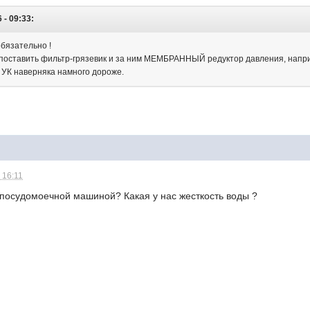
 - 09:33:
обязательно !
поставить фильтр-грязевик и за ним МЕМБРАННЫЙ редуктор давления, наприме
з УК наверняка намного дороже.
 16:11
 посудомоечной машиной? Какая у нас жесткость воды ?