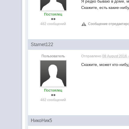
Я редко бываю в доме, м
Скажите, есть какие-ниб
Постоялец
482 сообщений
Сообщение отредактирова
Starnet122
Пользователь
Отправлено
08 August 2016 -
Скажите, может кто-нибу
Постоялец
482 сообщений
НикоНик5