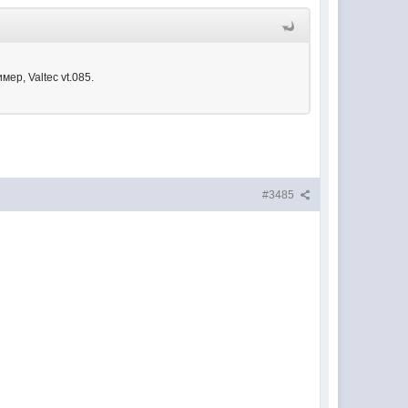
р, Valtec vt.085.
#3485