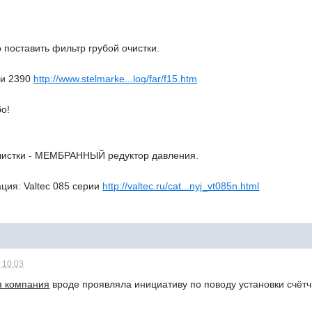
поставить фильтр грубой очистки.
ии 2390
http://www.stelmarke...log/far/f15.htm
о!
чистки - МЕМБРАННЫЙ редуктор давления.
ция: Valtec 085 серии
http://valtec.ru/cat...nyj_vt085n.html
 10:03
 компания
вроде проявляла инициативу по поводу установки счётч