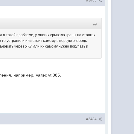
#3483
л о такой проблеме, у многих срывало краны на стояках
к то устранили или стоит самому в первую очередь
тановить через УК? Или их самому нужно покупать и
ния, например, Valtec vt.085.
#3484