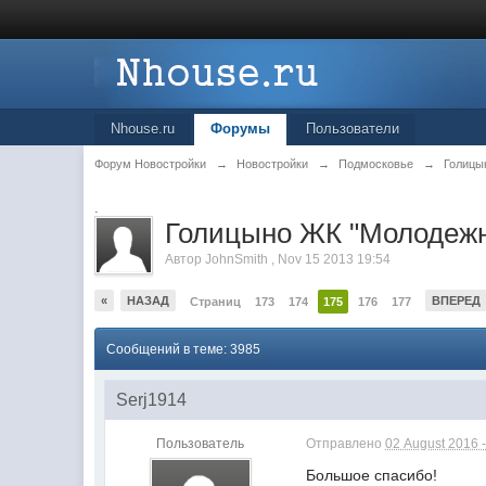
Nhouse.ru
Форумы
Пользователи
Форум Новостройки
→
Новостройки
→
Подмосковье
→
Голицы
.
Голицыно ЖК "Молодеж
Автор
JohnSmith
,
Nov 15 2013 19:54
«
НАЗАД
ВПЕРЕД
Страниц
173
174
175
176
177
Сообщений в теме: 3985
Serj1914
Пользователь
Отправлено
02 August 2016 -
Большое спасибо!