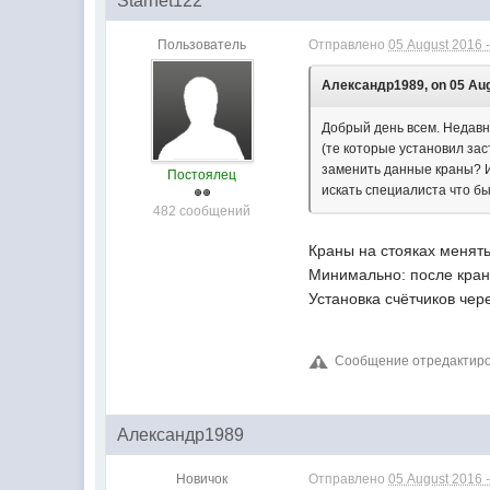
Starnet122
Пользователь
Отправлено
05 August 2016 -
Александр1989, on 05 Aug
Добрый день всем. Недавно
(те которые установил зас
заменить данные краны? И 
Постоялец
искать специалиста что б
482 сообщений
Краны на стояках менять
Минимально: после кран
Установка счётчиков чер
Сообщение отредактирова
Александр1989
Новичок
Отправлено
05 August 2016 -