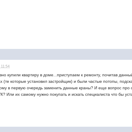
 11:54
но купили квартиру в доме...приступаем к ремонту, почитав данны
х (те которые установил застройщик) и были частые потопы, подска
ому в первую очередь заменить данные краны? И еще вопрос про с
 УК? Или их самому нужно покупать и искать специалиста что бы ус