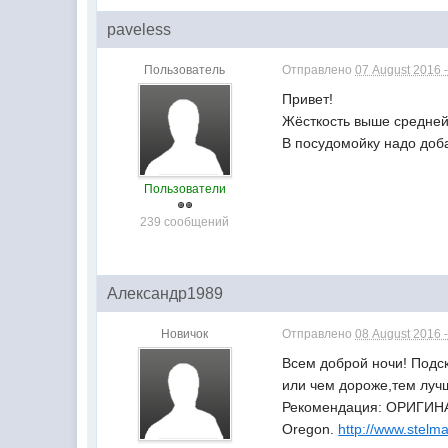
paveless
Пользователь
Отправлено
07 August 2016 -
Привет!
Жёсткость выше средней, 
В посудомойку надо доб
Пользователи
239 сообщений
Александр1989
Новичок
Отправлено
08 August 2016 -
Всем доброй ночи! Подск
или чем дороже,тем луч
Рекомендация: ОРИГИНАЛ
Oregon.
http://www.stelm