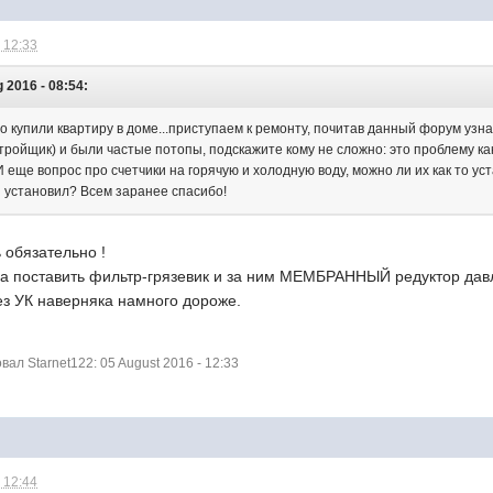
 12:33
 2016 - 08:54:
 купили квартиру в доме...приступаем к ремонту, почитав данный форум узна
тройщик) и были частые потопы, подскажите кому не сложно: это проблему ка
еще вопрос про счетчики на горячую и холодную воду, можно ли их как то ус
ы установил? Всем заранее спасибо!
 обязательно !
а поставить фильтр-грязевик и за ним МЕМБРАННЫЙ редуктор давле
ез УК наверняка намного дороже.
л Starnet122: 05 August 2016 - 12:33
 12:44