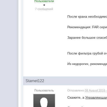
Пользователи
7 сообщений
После крана необходимо 
Рекомендация: FAR сер
Заранее большое спасиб
После фильтра грубой о
Из недорогих, рекоменда
Starnet122
Пользователь
Отправлено
08 August 2016 -
Скажите, а
Управляющая