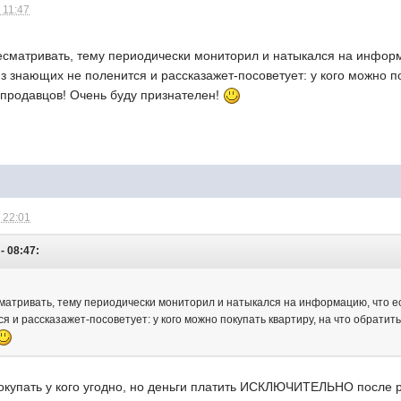
 11:47
есматривать, тему периодически мониторил и натыкался на информ
из знающих не поленится и рассказажет-посоветует: у кого можно по
 продавцов! Очень буду признателен!
 22:01
- 08:47:
сматривать, тему периодически мониторил и натыкался на информацию, что ес
я и рассказажет-посоветует: у кого можно покупать квартиру, на что обратит
покупать у кого угодно, но деньги платить ИСКЛЮЧИТЕЛЬНО после р