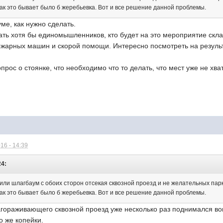
как это бывает было б жеребьевка. Вот и все решение данной проблемы.
уме, как нужно сделать.
ать хотя бы единомышленников, кто будет на это мероприятие скла
ожарных машин и скорой помощи. Интересно посмотреть на результ
рос о стоянке, что необходимо что то делать, что мест уже не хват
16 - 14:39
24:
или шлагбаум с обоих сторон отсекая сквозной проезд и не желательных парк
как это бывает было б жеребьевка. Вот и все решение данной проблемы.
агораживающего сквозной проезд уже несколько раз поднимался воп
о же копейки.