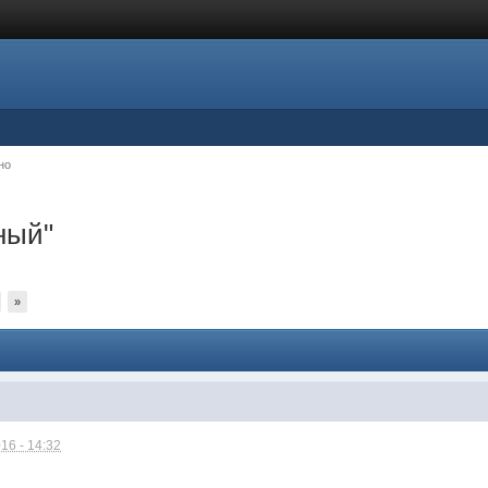
но
ный"
»
16 - 14:32