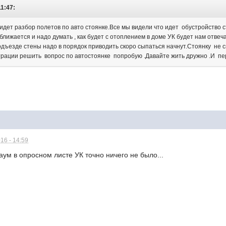
11:47:
а идет разбор полетов по авто стоянке.Все мы видели что идет обустройство 
иближается и надо думать , как будет с отоплением в доме УК будет нам отвеч
одъезде стены надо в порядок приводить скоро сыпаться начнут.Стоянку не с
рации решить вопрос по автостоянке попробую .Давайте жить дружно .И пе
16 - 14:59
аум в опросном листе УК точно ничего не было...