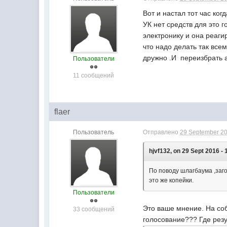
Вот и настал тот час ко
УК нет средств для это 
электронику и она реаги
что надо делать так вс
дружно .И переизбрать 
Пользователи
11 сообщений
flaer
Пользователь
Отправлено
29 September 20
hjvf132, on 29 Sept 2016 - 
По поводу шлагбаума ,заг
это же копейки.
Пользователи
Это ваше мнение. На соб
33 сообщений
голосование??? Где рез