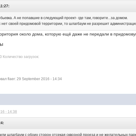
11:27:
ебьевка. А не попавшие в следующий проект- где там, говорите...за домом.
нас нет своей придомовой территории, то шлагбаум не разрешит администрац
территория около дома, которую ещё даже не передали в придомову
лы
0 Количество загрузок:
л flaer: 29 September 2016 - 14:34
16 - 14:38
24:
или шлагбаум с обоих сторон отсекая сквозной проезд и не желательных парк