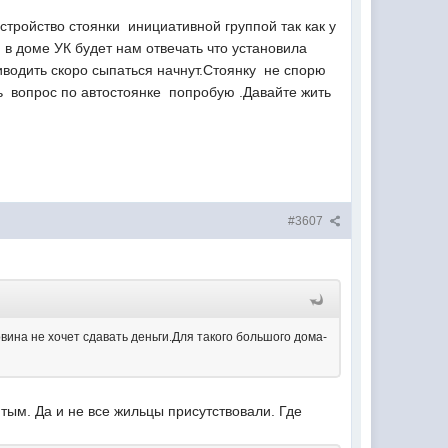
устройство стоянки инициативной группой так как у
м в доме УК будет нам отвечать что установила
иводить скоро сыпаться начнут.Стоянку не спорю
ь вопрос по автостоянке попробую .Давайте жить
#3607
ина не хочет сдавать деньги.Для такого большого дома-
тым. Да и не все жильцы присутствовали. Где