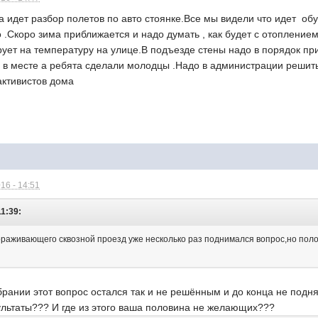
гда идет разбор полетов по авто стоянке.Все мы видели что идет об
го .Скоро зима приближается и надо думать , как будет с отопление
рует на температуру на улице.В подъезде стены надо в порядок пр
ем в месте а ребята сделали молодцы .Надо в администрации решит
активистов дома
16 - 14:51
11:39:
ораживающего сквозной проезд уже несколько раз поднимался вопрос,но полов
рании этот вопрос остался так и не решённым и до конца не подня
ультаты??? И где из этого ваша половина не желающих???