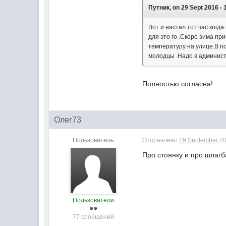
Путник, on 29 Sept 2016 - 
Вот и настал тот час когд
для это го .Скоро зима пр
температуру на улице.В п
молодцы .Надо в админист
Полностью согласна!
Олег73
Пользователь
Отправлено
29 September 20
Про стоянку и про шлагб
Пользователи
77 сообщений