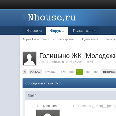
Nhouse.ru
Форумы
Пользователи
Форум Новостройки
→
Новостройки
→
Подмосковье
→
Голицы
.
Голицыно ЖК "Молодеж
Автор
JohnSmith
,
Nov 15 2013 19:54
«
НАЗАД
ВПЕРЕД
Страниц
179
180
181
182
183
Сообщений в теме: 3985
flaer
Пользователь
Отправлено
29 September 20