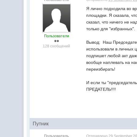
Я лично подходила во в
площадки. Я сказала, чт
сказал, что ничего не на
только для "избранных".
Пользователи
Вывод: Наш Председател
128 сообщений
использовали в личных ц
подпишет любой акт даже
вообще наплевать на на
переизбирать!
И если ты "председатель
ПРЕДАТЕЛЬ!!!!
Путник
Пользователь
Отправлено
29 September 20