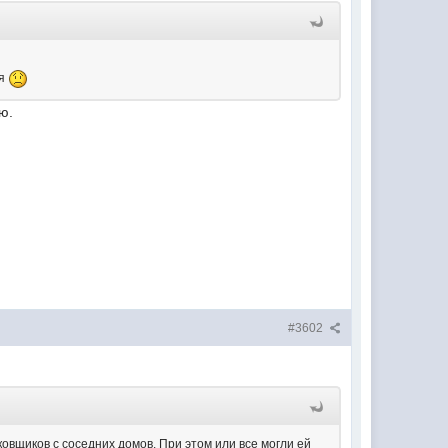
ия
ю.
#3602
овщиков с соседних домов. При этом или все могли ей