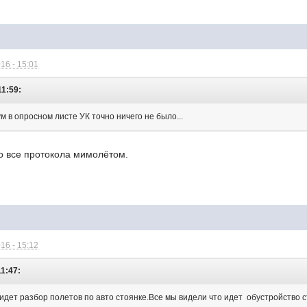
16 - 15:01
11:59:
м в опросном листе УК точно ничего не было...
ло все протокола мимолётом.
16 - 15:12
11:47:
а идет разбор полетов по авто стоянке.Все мы видели что идет обустройство 