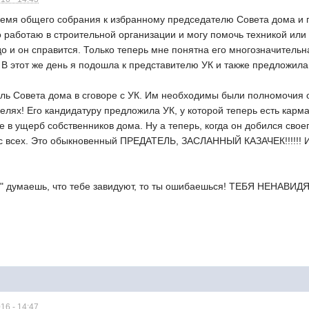
ремя общего собрания к избранному председателю Совета дома и 
о работаю в строительной организации и могу помочь техникой или 
до и он справится. Только теперь мне понятна его многозначительна
 В этот же день я подошла к представителю УК и также предложила
ь Совета дома в сговоре с УК. Им необходимы были полномочия от
елях! Его кандидатуру предложила УК, у которой теперь есть кар
 в ущерб собственников дома. Ну а теперь, когда он добился своег
с всех. Это обыкновенный ПРЕДАТЕЛЬ, ЗАСЛАННЫЙ КАЗАЧЕК!!!!!! И 
" думаешь, что тебе завидуют, то ты ошибаешься! ТЕБЯ НЕНАВИДЯТ
16 - 14:47