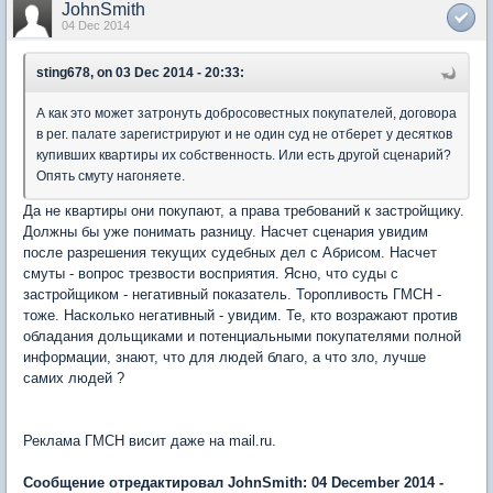
JohnSmith
04 Dec 2014
sting678, on 03 Dec 2014 - 20:33:
А как это может затронуть добросовестных покупателей, договора
в рег. палате зарегистрируют и не один суд не отберет у десятков
купивших квартиры их собственность. Или есть другой сценарий?
Опять смуту нагоняете.
Да не квартиры они покупают, а права требований к застройщику.
Должны бы уже понимать разницу. Насчет сценария увидим
после разрешения текущих судебных дел с Абрисом. Насчет
смуты - вопрос трезвости восприятия. Ясно, что суды с
застройщиком - негативный показатель. Торопливость ГМСН -
тоже. Насколько негативный - увидим. Те, кто возражают против
обладания дольщиками и потенциальными покупателями полной
информации, знают, что для людей благо, а что зло, лучше
самих людей ?
Реклама ГМСН висит даже на mail.ru.
Сообщение отредактировал JohnSmith: 04 December 2014 -