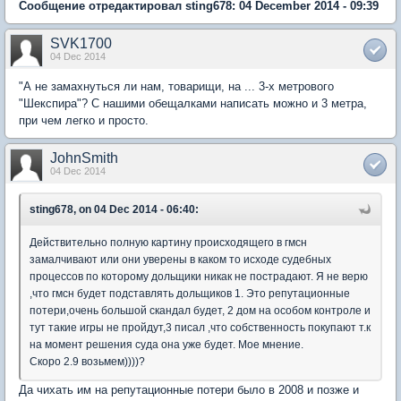
Сообщение отредактировал sting678: 04 December 2014 - 09:39
SVK1700
04 Dec 2014
"А не замахнуться ли нам, товарищи, на ... 3-х метрового
"Шекспира"? С нашими обещалками написать можно и 3 метра,
при чем легко и просто.
JohnSmith
04 Dec 2014
sting678, on 04 Dec 2014 - 06:40:
Действительно полную картину происходящего в гмсн
замалчивают или они уверены в каком то исходе судебных
процессов по которому дольщики никак не пострадают. Я не верю
,что гмсн будет подставлять дольщиков 1. Это репутационные
потери,очень большой скандал будет, 2 дом на особом контроле и
тут такие игры не пройдут,3 писал ,что собственность покупают т.к
на момент решения суда она уже будет. Мое мнение.
Скоро 2.9 возьмем))))?
Да чихать им на репутационные потери было в 2008 и позже и