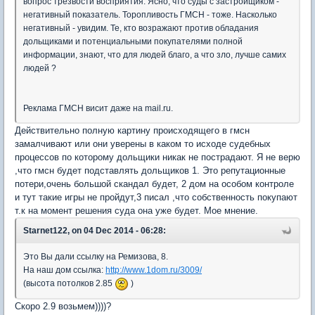
вопрос трезвости восприятия. Ясно, что суды с застройщиком -
негативный показатель. Торопливость ГМСН - тоже. Насколько
негативный - увидим. Те, кто возражают против обладания
дольщиками и потенциальными покупателями полной
информации, знают, что для людей благо, а что зло, лучше самих
людей ?
Реклама ГМСН висит даже на mail.ru.
Действительно полную картину происходящего в гмсн
замалчивают или они уверены в каком то исходе судебных
процессов по которому дольщики никак не пострадают. Я не верю
,что гмсн будет подставлять дольщиков 1. Это репутационные
потери,очень большой скандал будет, 2 дом на особом контроле
и тут такие игры не пройдут,3 писал ,что собственность покупают
т.к на момент решения суда она уже будет. Мое мнение.
Starnet122, on 04 Dec 2014 - 06:28:
Это Вы дали ссылку на Ремизова, 8.
На наш дом ссылка:
http://www.1dom.ru/3009/
(высота потолков 2.85
)
Скоро 2.9 возьмем))))?