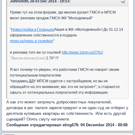
JohnSmith, on 03 Dec 2014 - 19:53:
Прямо тут на этом форуме, где многие ругают ГМСН и МПСМ
висит реклама продаж ГМСН ЖК "Молодежный"
"
Новостройка в Голицыно
Акция в ЖК «Молодежный»! До 31.12.14
оформление собственности в подарок.
gmsn.ru
Адрес и телефон
"
и реклама того же со ссылкой
http://www.1dom.ru/3761/
"Высота потолка:[/size]
2.70" !?
Я вот почему-то уверен, что работники ГМСН не говорят своим
потенциальным покупателям
"продавец ДДУ МПСМ судится с застройщиком, но вы не
обращайте на это внимание, вас это не затронет", а стараются
скрыть от потенциальных покупателей эту информацию.
А как это может затронуть добросовестных покупателей,
договора в рег. палате зарегистрируют и не один суд не отберет у
десятков купивших квартиры их собственность. Или есть другой
сценарий? Опять смуту нагоняете.
Сообщение отредактировал sting678: 04 December 2014 - 00:08