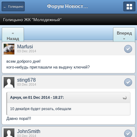
Форум Новостройки
← Голицыно
Голицыно ЖК "Молодежный"
«
Вперед
Назад
»
Marfusi
03 Dec 2014
всем доброго дня!
кого-нибудь приглашали на выдачу ключей?
sting678
03 Dec 2014
Арчук, on 01 Dec 2014 - 18:27:
10 декабря будет резать, обещали
Давно пора!!!
JohnSmith
03 Dec 2014