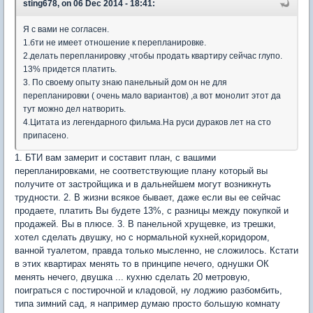
sting678, on 06 Dec 2014 - 18:41:
Я с вами не согласен.
1.бти не имеет отношение к перепланировке.
2.делать перепланировку ,чтобы продать квартиру сейчас глупо.
13% придется платить.
3. По своему опыту знаю панельный дом он не для
перепланировки ( очень мало вариантов) ,а вот монолит этот да
тут можно дел натворить.
4.Цитата из легендарного фильма.На руси дураков лет на сто
припасено.
1. БТИ вам замерит и составит план, с вашими
перепланировками, не соответствующие плану который вы
получите от застройщика и в дальнейшем могут возникнуть
трудности. 2. В жизни всякое бывает, даже если вы ее сейчас
продаете, платить Вы будете 13%, с разницы между покупкой и
продажей. Вы в плюсе. 3. В панельной хрущевке, из трешки,
хотел сделать двушку, но с нормальной кухней,коридором,
ванной туалетом, правда только мысленно, не сложилось. Кстати
в этих квартирах менять то в принципе нечего, однушки ОК
менять нечего, двушка ... кухню сделать 20 метровую,
поиграться с постирочной и кладовой, ну лоджию разбомбить,
типа зимний сад, я например думаю просто большую комнату