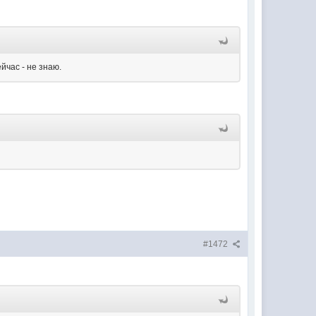
йчас - не знаю.
#1472