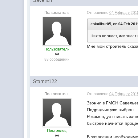
Savelich
Пользователь
Отправлено
04 February 2015
eskalibur05, on 04 Feb 201
Никто не знает, или знает 
Мне мой строитель сказал
Пользователи
88 сообщений
Starnet122
Пользователь
Отправлено
04 February 2015
Звонил в ГМСН Савельев
Подрядчик уже выбран.
Рекомендует писать зая
быстрее начнётся проце
Постоялец
В заявлении необходимо 