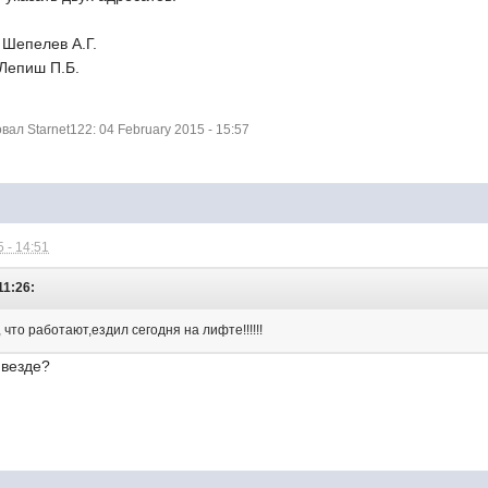
 Шепелев А.Г.
 Лепиш П.Б.
л Starnet122: 04 February 2015 - 15:57
 - 14:51
11:26:
что работают,ездил сегодня на лифте!!!!!!
 везде?