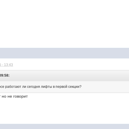
 - 13:43
09:58:
урсе работают ли сегодня лифты в первой секции?
т но не говорит