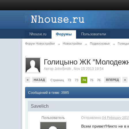
Nhouse.ru
Форумы
Пользователи
Форум Новостройки
→
Новостройки
→
Подмосковье
→
Голицы
.
Голицыно ЖК "Молодеж
Автор
JohnSmith
,
Nov 15 2013 19:54
«
НАЗАД
ВПЕРЕД
»
Страниц
72
73
74
75
76
Сообщений в теме: 3985
Savelich
Пользователь
Отправлено
04 February 2015
Всем привет!Никто не в 