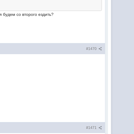
 будем со второго ездить?
#1470
#1471