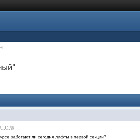
но
ный"
 - 12:58
курсе работают ли сегодня лифты в первой секции?