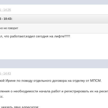
 - 14:26
5 - 10:43:
но не говорит
, что работают,ездил сегодня на лифте!!!!!!
 - 14:43
ой Ирине по поводу отдельного договора на отделку от МПСМ.
вления о необходимости начала работ и регистрировать их на рес
сс.
указать двух адресатов: