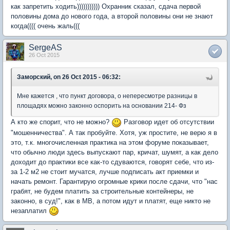
как запретить ходить))))))))))) Охранник сказал, сдача первой
половины дома до нового года, а второй половины они не знают
когда(((( очень жаль(((
SergeAS
26 Oct 2015
Заморский, on 26 Oct 2015 - 06:32:
Мне кажется , что пункт договора, о непересмотре разницы в
площадях можно законно оспорить на основании 214- Фз
А кто же спорит, что не можно?
Разговор идет об отсутствии
"мошенничества". А так пробуйте. Хотя, уж простите, не верю я в
это, т.к. многочисленная практика на этом форуме показывает,
что обычно люди здесь выпускают пар, кричат, шумят, а как дело
доходит до практики все как-то сдуваются, говорят себе, что из-
за 1-2 м2 не стоит мучатся, лучше подписать акт приемки и
начать ремонт. Гарантирую огромные крики после сдачи, что "нас
грабят, не будем платить за строительные контейнеры, не
законно, в суд!", как в МВ, а потом идут и платят, еще никто не
незаплатил