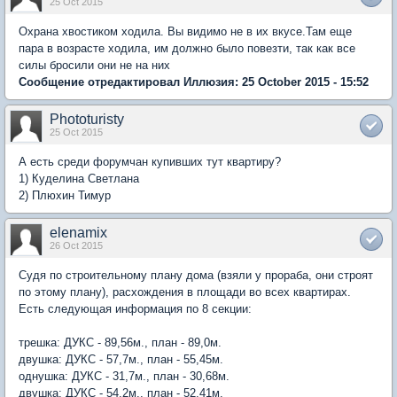
25 Oct 2015
Охрана хвостиком ходила. Вы видимо не в их вкусе.Там еще
пара в возрасте ходила, им должно было повезти, так как все
силы бросили они не на них
Сообщение отредактировал Иллюзия: 25 October 2015 - 15:52
Phototuristy
25 Oct 2015
А есть среди форумчан купивших тут квартиру?
1) Куделина Светлана
2) Плюхин Тимур
elenamix
26 Oct 2015
Судя по строительному плану дома (взяли у прораба, они строят
по этому плану), расхождения в площади во всех квартирах.
Есть следующая информация по 8 секции:
трешка: ДУКС - 89,56м., план - 89,0м.
двушка: ДУКС - 57,7м., план - 55,45м.
однушка: ДУКС - 31,7м., план - 30,68м.
двушка: ДУКС - 54,2м., план - 52,41м.