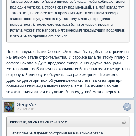
Так разговор идет о "мошенничестве", когда якобы собирают денег
под один метраж, а строят сразу под меньший. На мой взгляд тут
такого нет, т.к. скорее всего проблема идет в меньшем размере
заложенного фундамента (ну так получилось, в пределах
погрешности), после чего чертежи были откорректированы.
Кстати, может это напортачил/сэкономил предыдущий подрядчик,
и это и была причина его посыла.
Не соглашусь с Вами,Сергей. Этот план был добыт со стройки на
начальном этапе строительства. И стройка шла по этому плану с
самого начала,а Дукс продавал совершенно другие площади.
Есть вариант-собраться нескольким собственникам и съездить на
встречу к Калинову и обсудить все расхождения. Возможно
удастся договориться об уменьшении оплаты за квартиры при
получении ключей,за вывоз мусора и т.д. Не думаю,что они
захотят связываться с судами. А по суду всё можно вернуть.
SergeAS
26 Oct 2015
elenamix, on 26 Oct 2015 - 07:23:
Этот план был добыт со стройки на начальном этапе