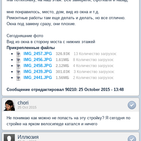
мне понравилось, место, дом, вид из окна и т.д.
Ремонтные работы там еще делать и делать, но все отлично.
Окна под замену сразу, они плохие.
Сегодняшние фото
Вид из окна в сторону моста с нижних этажей
Прикрепленные файлы
IMG_2457.JPG
326.93К
13 Количество загрузок:
IMG_2456.JPG
1.61МБ
8 Количество загрузок:
IMG_2458.JPG
2.12МБ
4 Количество загрузок:
IMG_2439.JPG
301.03К
3 Количество загрузок:
IMG_2441.JPG
1.56МБ
2 Количество загрузок:
Сообщение отредактировал 90210: 25 October 2015 - 13:48
chori
25 Oct 2015
Не понимаю как можно не попасть на эту стройку? Я сегодня по
стройке на ярком велосипеде катался и ничего
Иллюзия