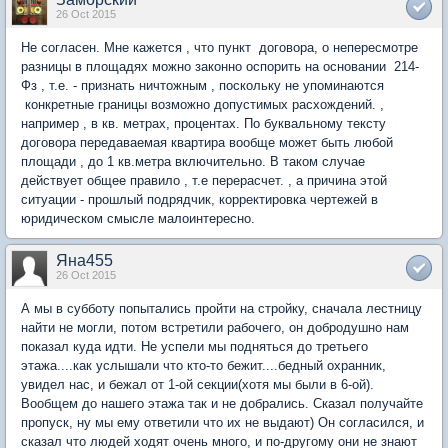
26 Oct 2015
Не согласен. Мне кажется , что пункт договора, о непересмотре
разницы в площадях можно законно оспорить на основании 214-
Фз , т.е. - признать ничтожным , поскольку не упоминаются
конкретные границы возможно допустимых расхождений. ,
например , в кв. метрах, процентах. По буквальному тексту
договора передаваемая квартира вообще может быть любой
площади , до 1 кв.метра включительно. В таком случае
действует общее правило , т.е перерасчет. , а причина этой
ситуации - прошлый подрядчик, корректировка чертежей в
юридическом смысле малоинтересно.
Яна455
26 Oct 2015
А мы в субботу попытались пройти на стройку, сначала лестницу
найти не могли, потом встретили рабочего, он добродушно нам
показал куда идти. Не успели мы подняться до третьего
этажа....как услышали что кто-то бежит....бедный охранник,
увидел нас, и бежал от 1-ой секции(хотя мы были в 6-ой).
Вообщем до нашего этажа так и не добрались. Сказал получайте
пропуск, ну мы ему ответили что их не выдают) Он согласился, и
сказал что людей ходят очень много, и по-другому они не знают