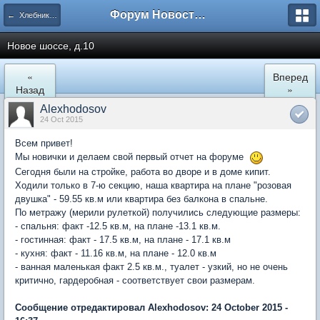
Форум Новостройки
← Хлебниково
Новое шоссе, д.10
«
Вперед
Назад
»
Alexhodosov
24 Oct 2015
Всем привет!
Мы новички и делаем свой первый отчет на форуме
Сегодня были на стройке, работа во дворе и в доме кипит.
Ходили только в 7-ю секцию, наша квартира на плане "розовая
двушка" - 59.55 кв.м или квартира без балкона в спальне.
По метражу (мерили рулеткой) получились следующие размеры:
- спальня: факт -12.5 кв.м, на плане -13.1 кв.м.
- гостинная: факт - 17.5 кв.м, на плане - 17.1 кв.м
- кухня: факт - 11.16 кв.м, на плане - 12.0 кв.м
- ванная маленькая факт 2.5 кв.м., туалет - узкий, но не очень
критично, гардеробная - соответствует свои размерам.
Сообщение отредактировал Alexhodosov: 24 October 2015 -