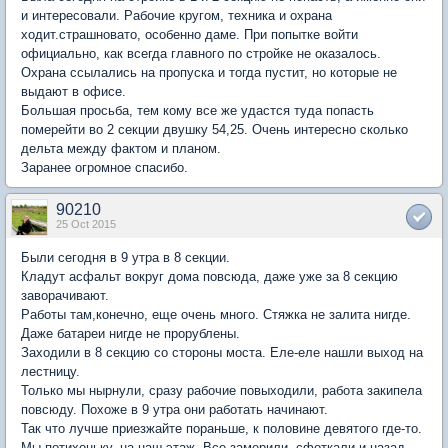
и интересовали. Рабочие кругом, техника и охрана
ходит.страшновато, особенно даме. При попытке войти
официально, как всегда главного по стройке не оказалось.
Охрана ссылались на пропуска и тогда пустит, но которые не
выдают в офисе.
Большая просьба, тем кому все же удастся туда попасть
померейти во 2 секции двушку 54,25. Очень интересно сколько
дельта между фактом и планом.
Заранее огромное спасибо.
90210
25 Oct 2015
Были сегодня в 9 утра в 8 секции.
Кладут асфальт вокруг дома повсюда, даже уже за 8 секцию
заворачивают.
Работы там,конечно, еще очень много. Стяжка не залита нигде.
Даже батареи нигде не прорублены.
Заходили в 8 секцию со стороны моста. Еле-еле нашли выход на
лестницу.
Только мы нырнули, сразу рабочие повыходили, работа закипела
повсюду. Похоже в 9 утра они работать начинают.
Так что лучше приезжайте пораньше, к половине девятого где-то.
Мы потихоньку, на наш этаж. Все замерили, сфоткали и назад.