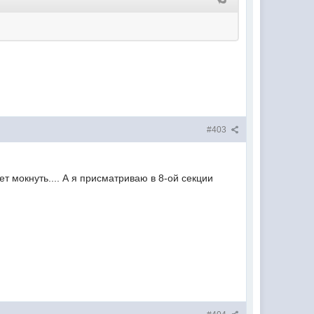
#403
т мокнуть.... А я присматриваю в 8-ой секции