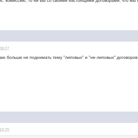
ос. комиссию, то ни Вы со своими настоящими договорами, что мы
 08:27
аю больше не поднимать тему "липовых" и "не-липовых" договоров
 10:25