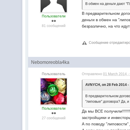
В обмен на деньги дают "П
В предварительном догов
Пользователи
деньги в обмен на "липо
81 сообщений
безразлично, на что иду
Сообщение отредактиров
Nebomoreobla4ka
Пользователь
Отправлено
01 March 2014 -
AVNYCH, on 28 Feb 2014 - 
В предварительном догово
"липовые" договора? Да, 
Пользователи
Да мы ВСЕ получили!!!!!!!!
застройщики и инвесторы
27 сообщений
А по поводу "липовости"