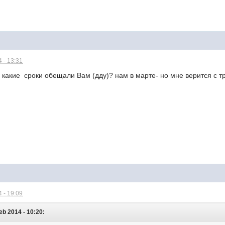
 - 13:31
 какие сроки обещали Вам (дду)? нам в марте- но мне верится с т
 - 19:09
b 2014 - 10:20: