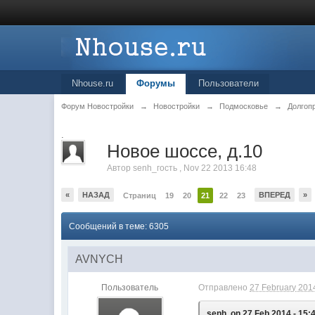
Nhouse.ru
Форумы
Пользователи
Форум Новостройки
→
Новостройки
→
Подмосковье
→
Долгоп
.
Новое шоссе, д.10
Автор
senh_гость
,
Nov 22 2013 16:48
«
НАЗАД
ВПЕРЕД
»
Страниц
19
20
21
22
23
Сообщений в теме: 6305
AVNYCH
Пользователь
Отправлено
27 February 2014
senh, on 27 Feb 2014 - 15: