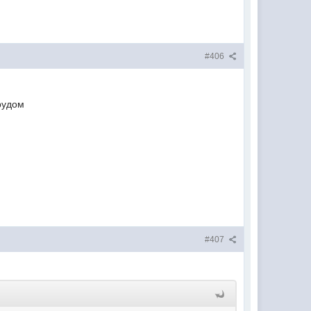
#406
рудом
#407