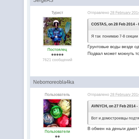
SergeAS
Турист
Отправлено
28 February 2014
COSTAS, on 28 Feb 2014 - 
Я так понимаю 7-8 секции 
Грунтовые воды везде од
Постоялец
Подвал может мокнуть т
7621 сообщений
Nebomoreobla4ka
Пользователь
Отправлено
28 February 2014
AVNYCH, on 27 Feb 2014 - 
Вот и домостроевцы подтя
В обмен на деньги дают 
Пользователи