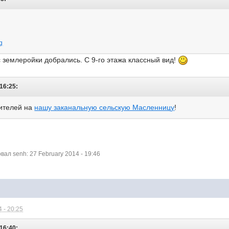
g
 землеройки добрались. С 9-го этажа классный вид!
16:25:
ителей на
нашу заканальную сельскую Масленницу
!
л senh: 27 February 2014 - 19:46
 - 20:25
16:40: