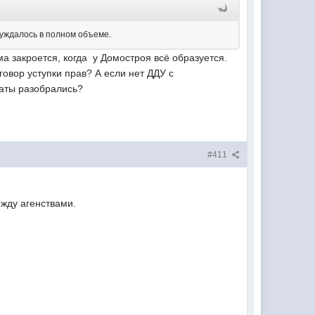
суждалось в полном объеме.
а закроется, когда у Домостроя всё образуется.
говор уступки прав? А если нет ДДУ с
каты разобрались?
#411
ежду агенствами.