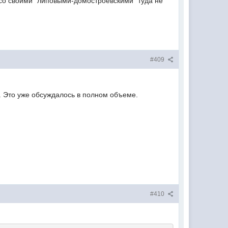
 со своими "липовыми-домостроевскими" туда не
#409
. Это уже обсуждалось в полном объеме.
#410