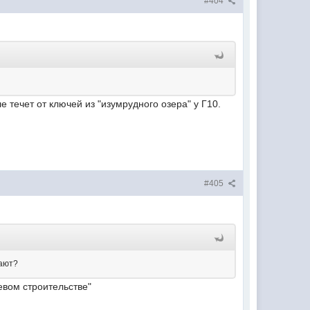
#404
 течет от ключей из "изумрудного озера" у Г10.
#405
дают?
евом строительстве"