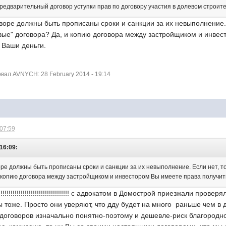
редварительный договор уступки прав по договору участия в долевом строит
оре должны быть прописаны сроки и санкции за их невыполнение. 
вые" договора? Да, и копию договора между застройщиком и инвес
т Ваши деньги.
ал AVNYCH: 28 February 2014 - 19:14
 07:59
16:09:
ре должны быть прописаны сроки и санкции за их невыполнение. Если нет, то
и копию договора между застройщиком и инвестором Вы имеете права получить
!!!!!!!!!!!!!!!!!!!!!!!!!!!!!!!!! с адвокатом в Домострой приезжали пр
 тоже. Просто они уверяют, что дду будет на много раньше чем в д
 договоров изначально понятно-поэтому и дешевле-риск благородн