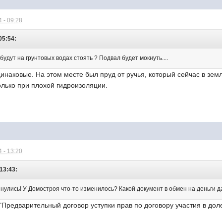
 - 09:28
05:54:
будут на грунтовых водах стоять ? Подвал будет мокнуть....
инаковые. На этом месте был пруд от ручья, который сейчас в земле
олько при плохой гидроизоляции.
 - 13:20
13:43:
нулись! У Домостроя что-то изменилось? Какой документ в обмен на деньги 
"Предварительный договор уступки прав по договору участия в дол