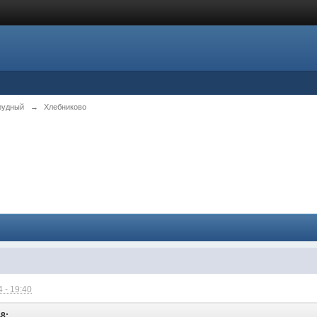
рудный
→
Хлебниково
 - 19:40
48: