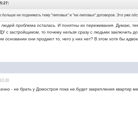
5:27:
ю больше не поднимать тему "липовых" и "не-липовых" договоров. Это уже об
 людей проблема осталась. И понятны их переживания. Думаю, тем
ДУ с застройщиком, то почему нельзя сразу с людьми заключить до
ом основании они продают то, чего у них нет? В этом хотя бы адво
 10:36
ачно - не брать у Домостроя пока не будет закрепления квартир м