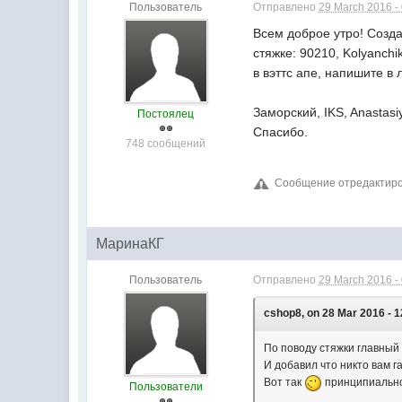
Пользователь
Отправлено
29 March 2016 -
Всем доброе утро! Созда
стяжке: 90210, Kolyanch
в вэттс апе, напишите в
Заморский, IKS, Anastasi
Постоялец
Спасибо.
748 сообщений
Сообщение отредактиров
МаринаКГ
Пользователь
Отправлено
29 March 2016 -
cshop8, on 28 Mar 2016 - 1
По поводу стяжки главный 
И добавил что никто вам га
Вот так
принципиально
Пользователи