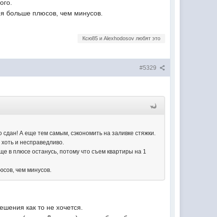
ого.
еня больше плюсов, чем минусов.
Ксю85 и Alexhodosov любят это
#5329
 сдан! А еще тем самым, сэкономить на заливке стяжки.
 хоть и несправедливо.
ще в плюсе останусь, потому что съем квартиры на 1
юсов, чем минусов.
ешения как то не хочется.