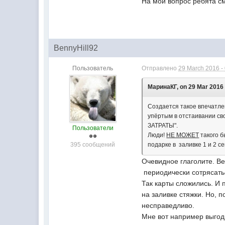
На мой вопрос ребята см
BennyHill92
Пользователь
Отправлено
29 March 2016 -
МаринаКГ, on 29 Mar 2016 
Создается такое впечатле
упёртым в отстаивании св
ЗАТРАТЫ".
Пользователи
Люди!
НЕ МОЖЕТ
такого б
395 сообщений
подарке в заливке 1 и 2 се
Очевидное глаголите. Ве
периодически сотрясать
Так карты сложились. И 
на заливке стяжки. Но, 
несправедливо.
Мне вот например выгодн