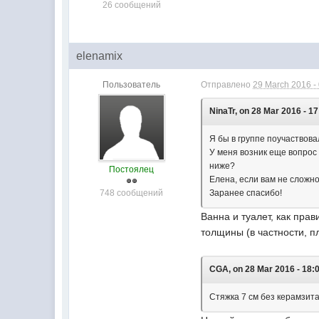
26 сообщений
elenamix
Пользователь
Отправлено
29 March 2016 -
NinaTr, on 28 Mar 2016 - 17
Я бы в группе поучаствова
У меня возник еще вопрос 
ниже?
Постоялец
Елена, если вам не сложн
748 сообщений
Заранее спасибо!
Ванна и туалет, как пра
толщины (в частности, п
CGA, on 28 Mar 2016 - 18:
Стяжка 7 см без керамзит