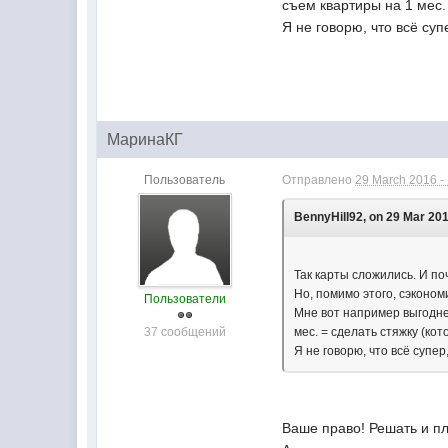
съем квартиры на 1 мес. 
Я не говорю, что всё су
МаринаКГ
Пользователь
Отправлено
29 March 2016 -
BennyHill92, on 29 Mar 201
Так карты сложились. И по
Но, помимо этого, сэконом
Пользователи
Мне вот например выгодней
37 сообщений
мес. = сделать стяжку (кото
Я не говорю, что всё супе
Ваше право! Решать и пл