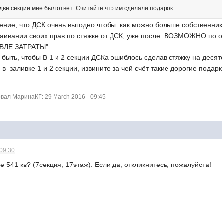
 две секции мне был ответ: Считайте что им сделали подарок.
ение, что ДСК очень выгодно чтобы как можно больше собственнико
таивании своих прав по стяжке от ДСК, уже после
ВОЗМОЖНО
по 
ВЛЕ ЗАТРАТЫ".
 быть, чтобы В 1 и 2 секции ДСКа ошиблось сделав стяжку на деся
в заливке 1 и 2 секции, извините за чей счёт такие дорогие подарк
ал МаринаКГ: 29 March 2016 - 09:45
 09:30
 541 кв? (7секция, 17этаж). Если да, откликнитесь, пожалуйста!