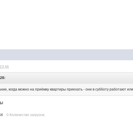
 23:46
:28:
ание, когда можно на приёмку квартиры приехать - они в субботу работают ил
лы
5К
0 Количество загрузок: