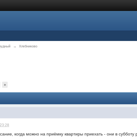
рудный
→
Хлебниково
»
 23:28
исание, когда можно на приёмку квартиры приехать - они в субботу