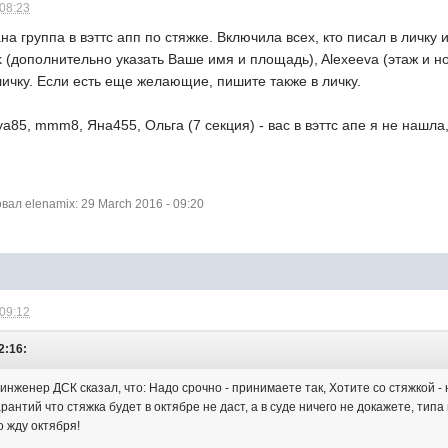
 08:23
на группа в вэттс апп по стяжке. Включила всех, кто писал в личку
ik (дополнительно указать Ваше имя и площадь), Alexeeva (этаж и 
 личку. Если есть еще желающие, пишите также в личку.
ya85, mmm8, Яна455, Ольга (7 секция) - вас в вэттс апе я не нашла
ал elenamix: 29 March 2016 - 09:20
 09:12
2:16:
инженер ДСК сказал, что: Надо срочно - принимаете так, Хотите со стяжкой -
рантий что стяжка будет в октябре не даст, а в суде ничего не докажете, типа 
 жду октября!