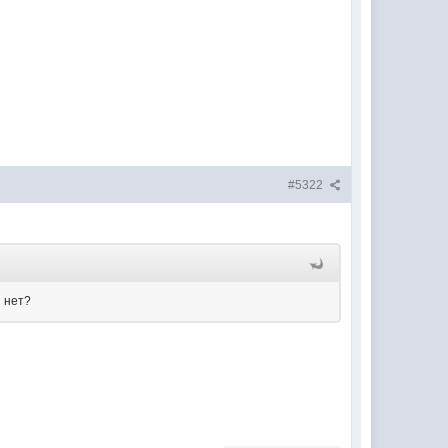
#5322
и нет?