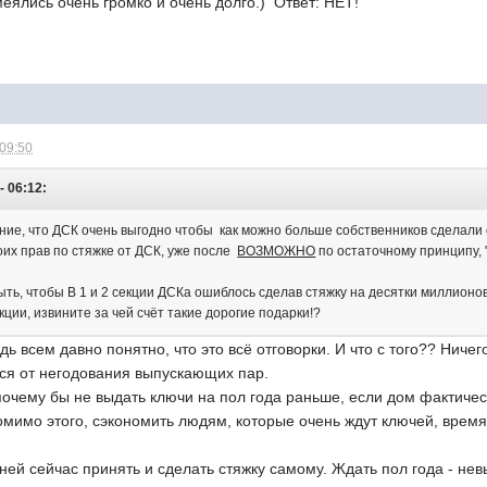
еялись очень громко и очень долго.) Ответ: НЕТ!
 09:50
- 06:12:
ние, что ДСК очень выгодно чтобы как можно больше собственников сделали с
оих прав по стяжке от ДСК, уже после
ВОЗМОЖНО
по остаточному принцип
ыть, чтобы В 1 и 2 секции ДСКа ошиблось сделав стяжку на десятки миллионо
кции, извините за чей счёт такие дорогие подарки!?
дь всем давно понятно, что это всё отговорки. И что с того?? Ниче
ся от негодования выпускающих пар.
почему бы не выдать ключи на пол года раньше, если дом фактиче
помимо этого, сэкономить людям, которые очень ждут ключей, время 
ей сейчас принять и сделать стяжку самому. Ждать пол года - нев