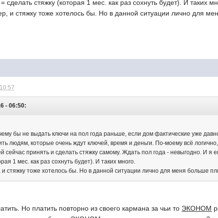
= сделать стяжку (которая 1 мес. как раз сохнуть будет). И таких мн
пер, и стяжку тоже хотелось бы. Но в данной ситуации лично для м
 10:57
6 - 06:50:
чему бы не выдать ключи на пол года раньше, если дом фактические уже давно
ить людям, которые очень ждут ключей, время и деньги. По-моему всё логично,
 сейчас принять и сделать стяжку самому. Ждать пол года - невыгодно. И я е
рая 1 мес. как раз сохнуть будет). И таких много.
р, и стяжку тоже хотелось бы. Но в данной ситуации лично для меня больше пл
атить. Но платить повторно из своего кармана за чьи то
ЭКОНОМ
р