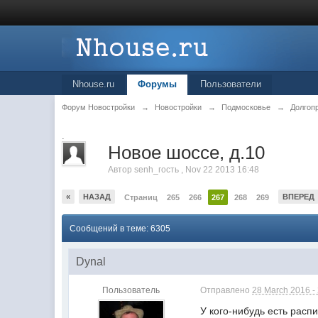
Nhouse.ru
Форумы
Пользователи
Форум Новостройки
→
Новостройки
→
Подмосковье
→
Долгоп
.
Новое шоссе, д.10
Автор
senh_гость
,
Nov 22 2013 16:48
«
НАЗАД
ВПЕРЕД
Страниц
265
266
267
268
269
Сообщений в теме: 6305
Dynal
Пользователь
Отправлено
28 March 2016 -
У кого-нибудь есть расп