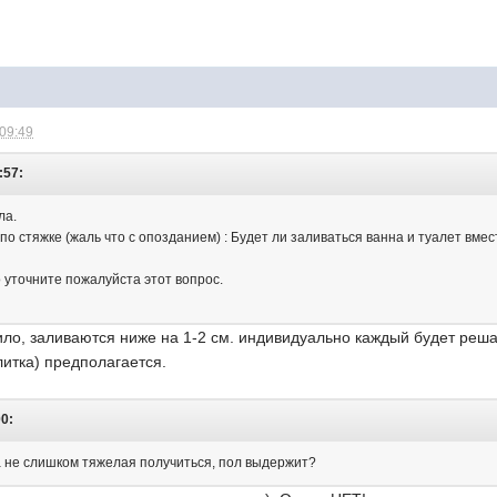
 09:49
:57:
ла.
по стяжке (жаль что с опозданием) : Будет ли заливаться ванна и туалет вмест
о уточните пожалуйста этот вопрос.
вило, заливаются ниже на 1-2 см. индивидуально каждый будет решат
литка) предполагается.
00:
а не слишком тяжелая получиться, пол выдержит?