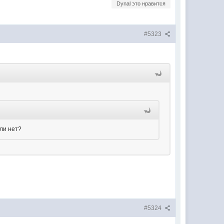
Dynal это нравится
#5323
или нет?
#5324