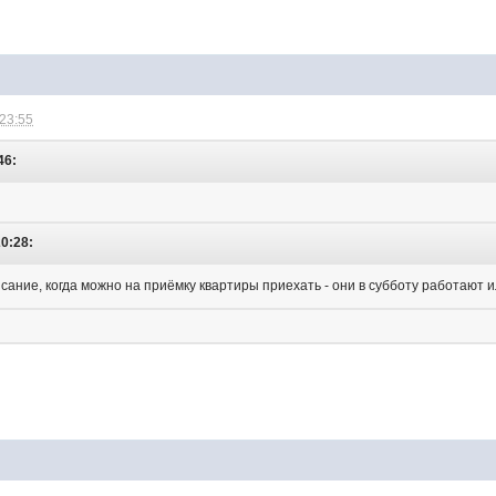
 23:55
46:
20:28:
исание, когда можно на приёмку квартиры приехать - они в субботу работают 