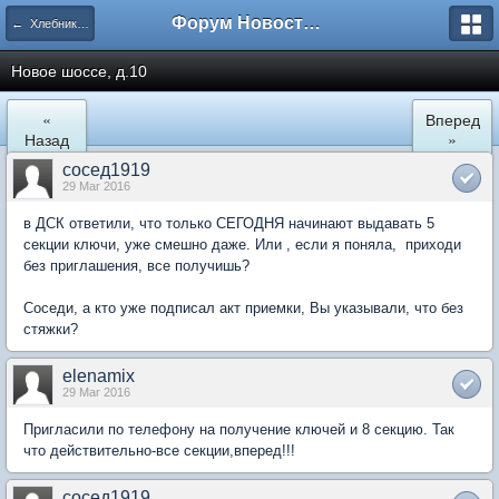
Форум Новостройки
← Хлебниково
Новое шоссе, д.10
«
Вперед
Назад
»
сосед1919
29 Mar 2016
в ДСК ответили, что только СЕГОДНЯ начинают выдавать 5
секции ключи, уже смешно даже. Или , если я поняла, приходи
без приглашения, все получишь?
Соседи, а кто уже подписал акт приемки, Вы указывали, что без
стяжки?
elenamix
29 Mar 2016
Пригласили по телефону на получение ключей и 8 секцию. Так
что действительно-все секции,вперед!!!
сосед1919