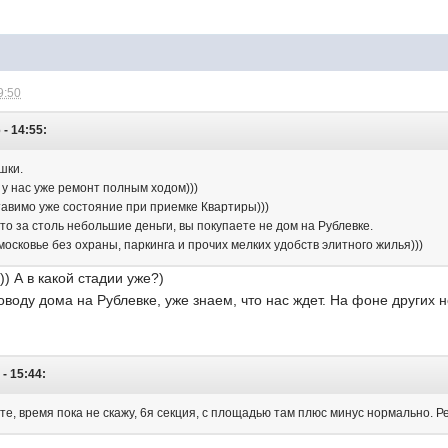
9:50
 - 14:55:
шки.
 у нас уже ремонт полным ходом)))
тавимо уже состояние при приемке Квартиры)))
о за столь небольшие деньги, вы покупаете не дом на Рублевке.
осковье без охраны, паркинга и прочих мелких удобств элитного жилья)))
) А в какой стадии уже?)
воду дома на Рублевке, уже знаем, что нас ждет. На фоне других
 - 15:44:
те, время пока не скажу, 6я секция, с площадью там плюс минус нормально. Рем