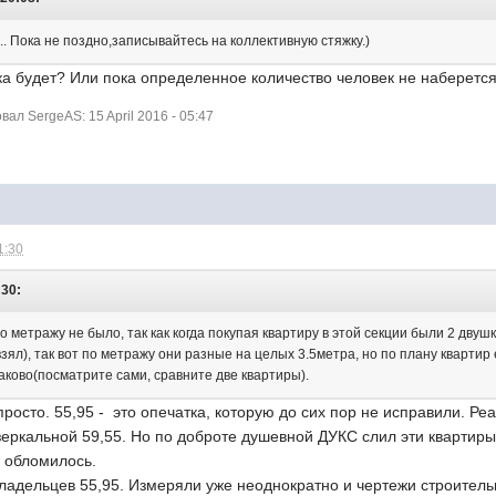
.. Пока не поздно,записывайтесь на коллективную стяжку.)
ка будет? Или пока определенное количество человек не наберетс
л SergeAS: 15 April 2016 - 05:47
1:30
:30:
о метражу не было, так как когда покупая квартиру в этой секции были 2 двушк
взял), так вот по метражу они разные на целых 3.5метра, но по плану кварти
аково(посматрите сами, сравните две квартиры).
 просто. 55,95 - это опечатка, которую до сих пор не исправили. Р
зеркальной 59,55. Но по доброте душевной ДУКС слил эти квартиры 
с обломилось.
владельцев 55,95. Измеряли уже неоднократно и чертежи строител