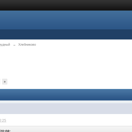
рудный
→
Хлебниково
»
0:25
 20:08: