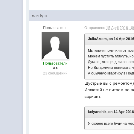
wertylo
Пользователь
Отправлено
15 April 2016 - 0
JuliaArtem, on 14 Apr 2016
Мы ключи получили от тре
Можем пустить глянуть, но
Думаю , что вряд ли сопос
Пользователи
Но Вы должны понимать, чт
23 сообщений
А обычную квартиру в Подм
Шустрые вы с ремонтом))
Иллюзий не питаем по по
вариант.
kolyanchik, on 14 Apr 2016
Я скорее всего буду на мес