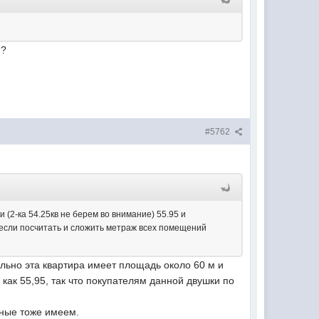
я?
#5762
и (2-ка 54.25кв не берем во внимание) 55.95 и
р если посчитать и сложить метраж всех помещений
еально эта квартира имеет площадь около 60 м и
как 55,95, так что покупателям данной двушки по
ьные тоже имеем.