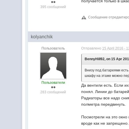
получается только в шка
395 сообщений
Сообщение отредактирова
kolyanchik
Пользователь
Отправлено
15 April 2016 - 1
BennyHill92, on 15 Apr 201
Внизу под батареями есть
шкафу на этаже можно пер
Пользователи
Да вентили есть. Если их
понял. Линии до батарей
283 сообщений
Радиаторы все надо сним
полметра передвинуть.
Посмотрели на это окно 
вроде как не запрещено.