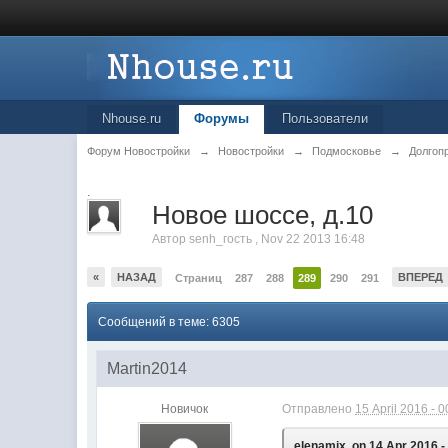
Nhouse.ru
Форумы
Пользователи
Форум Новостройки
→
Новостройки
→
Подмосковье
→
Долгоп
.
Новое шоссе, д.10
Автор
senh_гость
,
Nov 22 2013 16:48
«
НАЗАД
ВПЕРЕД
Страниц
287
288
289
290
291
Сообщений в теме: 6305
Martin2014
Новичок
Отправлено
15 April 2016 - 0
elenamix, on 14 Apr 2016 -