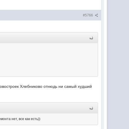
#5766
 новостроек Хлебниково отнюдь ни самый худший
онта нет, все как есть))