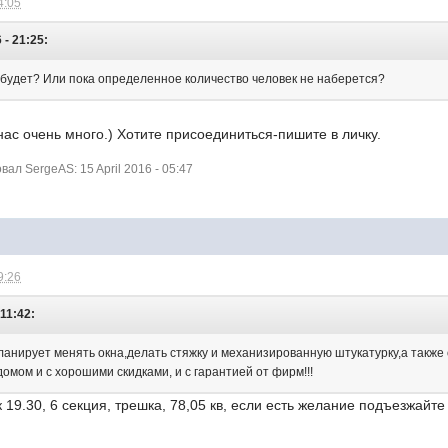
4:05
 - 21:25:
а будет? Или пока определенное количество человек не наберется?
нас очень много.) Хотите присоединиться-пишите в личку.
л SergeAS: 15 April 2016 - 05:47
9:26
 11:42:
планирует менять окна,делать стяжку и механизированную штукатурку,а также
омом и с хорошими скидками, и с гарантией от фирм!!!
 19.30, 6 секция, трешка, 78,05 кв, если есть желание подъезжайте