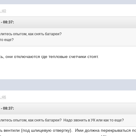
1:40
 - 08:37:
елитесь опытом, как снять батареи?
 то еще?
ь, они отключаются где тепловые счетчики стоят.
1:46
 - 08:37:
литесь опытом, как снять батареи? Надо звонить в УК или как то еще?
ь вентили (под шлицевую отвертку). Ими должна перекрываться по