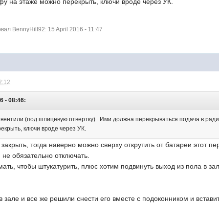
фу на этаже можно перекрыть, ключи вроде через УК.
л BennyHill92: 15 April 2016 - 11:47
2:12
6 - 08:46:
 вентили (под шлицевую отвертку). Ими должна перекрываться подача в радиа
екрыть, ключи вроде через УК.
 закрыть, тогда наверно можно сверху открутить от батареи этот пе
 не обязательно отключать.
ать, чтобы штукатурить, плюс хотим подвинуть выход из пола в за
в зале и все же решили снести его вместе с подоконником и вставит