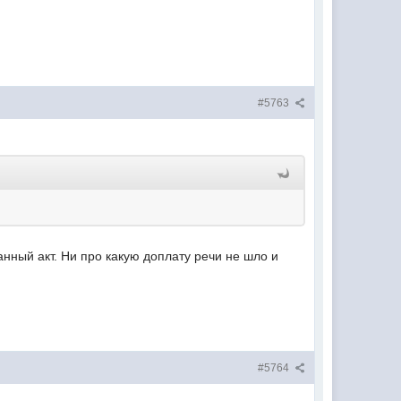
#5763
анный акт. Ни про какую доплату речи не шло и
#5764