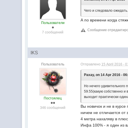
Чего и следовало ожидать.
А по времени когда стяж
Пользователи
Сообщение отредактирова
7 сообщений
IKS
Пользователь
Отправлено
15 April 2016 - 0
Paxay, on 14 Apr 2016 - 06
Но нечего удивительного п
59.55(какую собственно и 
выходит практически один
Постоялец
Вы новичок и не в курсе
346 сообщений
ничем не отличается от 
4 метра нахаляву в плю
Инфа 100% - я один из 